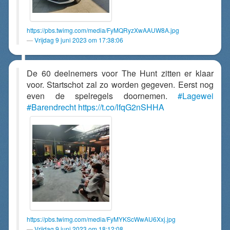
https://pbs.twimg.com/media/FyMQRyzXwAAUW8A.jpg
Vrijdag 9 juni 2023 om 17:38:06
De 60 deelnemers voor The Hunt zitten er klaar
voor. Startschot zal zo worden gegeven. Eerst nog
even de spelregels doornemen.
#Lagewei
#Barendrecht
https://t.co/lfqG2nSHHA
https://pbs.twimg.com/media/FyMYKScWwAU6Xxj.jpg
Vrijdag 9 juni 2023 om 18:12:08