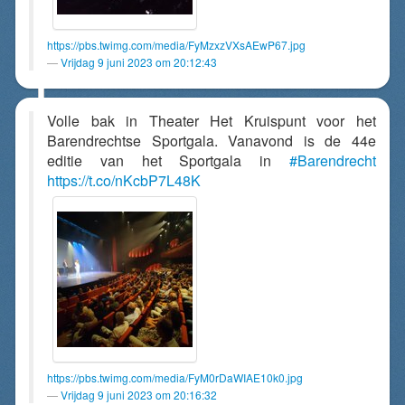
https://pbs.twimg.com/media/FyMzxzVXsAEwP67.jpg
Vrijdag 9 juni 2023 om 20:12:43
Volle bak in Theater Het Kruispunt voor het
Barendrechtse Sportgala. Vanavond is de 44e
editie van het Sportgala in
#Barendrecht
https://t.co/nKcbP7L48K
https://pbs.twimg.com/media/FyM0rDaWIAE10k0.jpg
Vrijdag 9 juni 2023 om 20:16:32