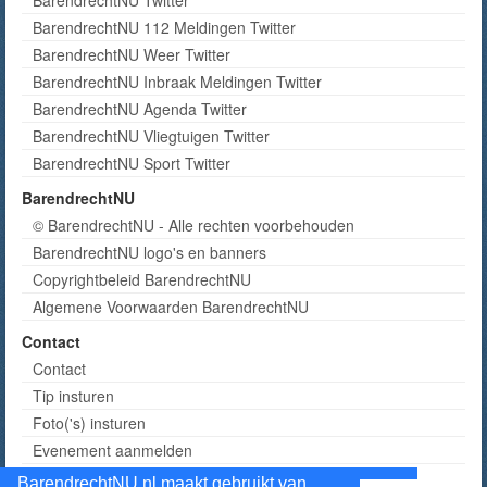
BarendrechtNU 112 Meldingen Twitter
BarendrechtNU Weer Twitter
BarendrechtNU Inbraak Meldingen Twitter
BarendrechtNU Agenda Twitter
BarendrechtNU Vliegtuigen Twitter
BarendrechtNU Sport Twitter
BarendrechtNU
© BarendrechtNU - Alle rechten voorbehouden
BarendrechtNU logo's en banners
Copyrightbeleid BarendrechtNU
Algemene Voorwaarden BarendrechtNU
Contact
Contact
Tip insturen
Foto('s) insturen
Evenement aanmelden
Informatie aanvragen adverteren
BarendrechtNU.nl maakt gebruikt van