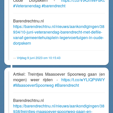
Oude Dorpskern -
https://t.co/VtAJmWFsKc
#Veteranendag
#barendrecht
Barendrechtnu.nl
https://barendrechtnu.nl/nieuws/aankondigingen/38
934/10-juni-veteranendag-barendrecht-met-defile-
vanaf-gemeentehuisplein-legervoertuigen-in-oude-
dorpskern
Vrijdag 9 juni 2023 om 10:15:43
Artikel: Treintjes Maasoever Spoorweg gaan (en
mogen) weer rijden -
https://t.co/wYLlQP9WiY
#MaasoeverSpoorweg
#Barendrecht
Barendrechtnu.nl
https://barendrechtnu.nl/nieuws/aankondigingen/38
938/treintjes-maasoever-spoorweg-gaan-en-