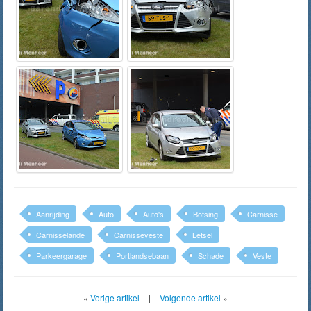
Aanrijding
Auto
Auto's
Botsing
Carnisse
Carnisselande
Carnisseveste
Letsel
Parkeergarage
Portlandsebaan
Schade
Veste
«
Vorige artikel
|
Volgende artikel
»