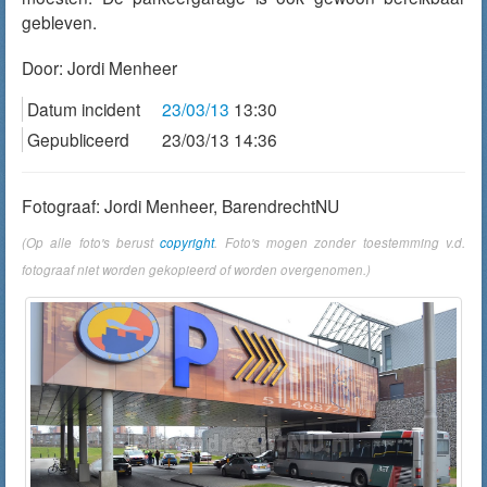
gebleven.
Door:
Jordi Menheer
Datum incident
23/03/13
13:30
Gepubliceerd
23/03/13 14:36
Fotograaf: Jordi Menheer, BarendrechtNU
(Op alle foto's berust
copyright
. Foto's mogen zonder toestemming v.d.
fotograaf niet worden gekopieerd of worden overgenomen.)