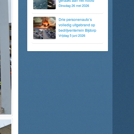
geraakt aan het hoofd
Dinsdag 26 mei 2026
Drie personenauto’s
volledig uitgebrand op
bedrijventerrein Bijdorp
Vrijdag 5 juni 2026