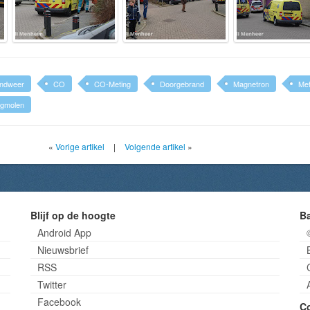
ndweer
CO
CO-Meting
Doorgebrand
Magnetron
Met
ingmolen
«
Vorige artikel
|
Volgende artikel
»
Blijf op de hoogte
B
Android App
Nieuwsbrief
RSS
Twitter
Facebook
C