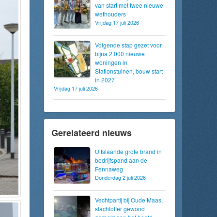
van start met twee nieuwe
wethouders
Vrijdag 17 juli 2026
Volgende stap gezet voor
bijna 2.000 nieuwe
woningen in
Stationstuinen, bouw start
in 2027
Vrijdag 17 juli 2026
Gerelateerd nieuws
Uitslaande grote brand in
bedrijfspand aan de
Fennaweg
Donderdag 2 juli 2026
Vechtpartij bij Oude Maas,
slachtoffer gewond