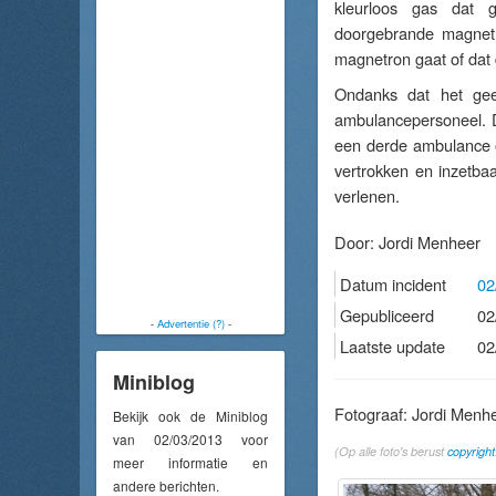
kleurloos gas dat 
doorgebrande magnetr
magnetron gaat of dat
Ondanks dat het gee
ambulancepersoneel. D
een derde ambulance 
vertrokken en inzetba
verlenen.
Door:
Jordi Menheer
Datum incident
02
Gepubliceerd
02
-
Advertentie (?)
-
Laatste update
02
Miniblog
Fotograaf: Jordi Menh
Bekijk ook de Miniblog
van 02/03/2013 voor
(Op alle foto's berust
copyright
meer informatie en
andere berichten.