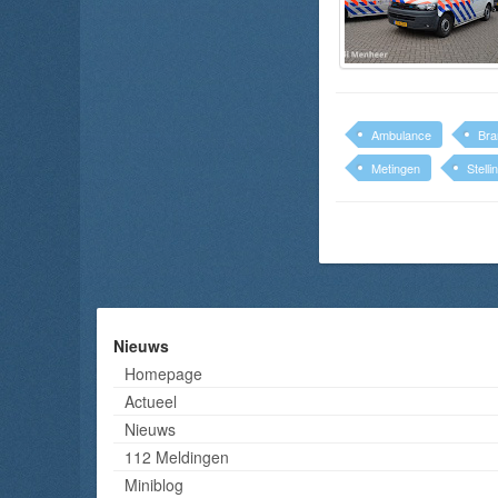
Ambulance
Bra
Metingen
Stell
Nieuws
Homepage
Actueel
Nieuws
112 Meldingen
Miniblog