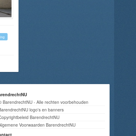
ing
arendrechtNU
© BarendrechtNU - Alle rechten voorbehouden
BarendrechtNU logo's en banners
Copyrightbeleid BarendrechtNU
Algemene Voorwaarden BarendrechtNU
ontact