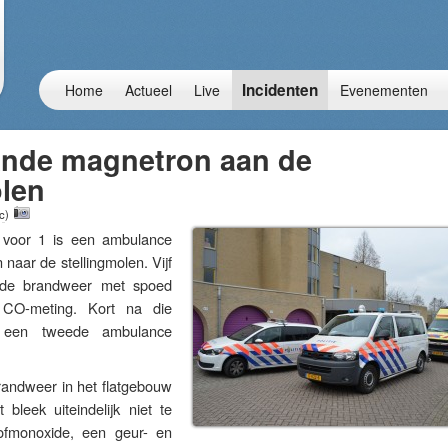
Incidenten
Home
Actueel
Live
Evenementen
nde magnetron aan de
olen
c
)
voor 1 is een ambulance
aar de stellingmolen. Vijf
k de brandweer met spoed
 CO-meting. Kort na die
 een tweede ambulance
randweer in het flatgebouw
 bleek uiteindelijk niet te
fmonoxide, een geur- en