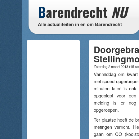
B
arendrecht
NU
Alle actualiteiten in en om Barendrecht
Doorgebra
Stellingm
Zaterdag 2 maart 2013
(
45 se
Vanmiddag om kwart 
met spoed opgeroepen n
minuten later is oo
opgepiept voor een
melding is er nog
opgeroepen.
Ter plaatse heeft de b
metingen verricht. Het
gaan om CO (koolsto