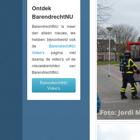
Ontdek
BarendrechtNU
BarendrechtNU is meer
dan alleen nieuws, we
hebben bijvoorbeeld ook
de
BarendrechtNU
Video's
pagina met
daarop de video's uit de
nieuwsberichten van
BarendrechtNU.
BarendrechtNU
Video's