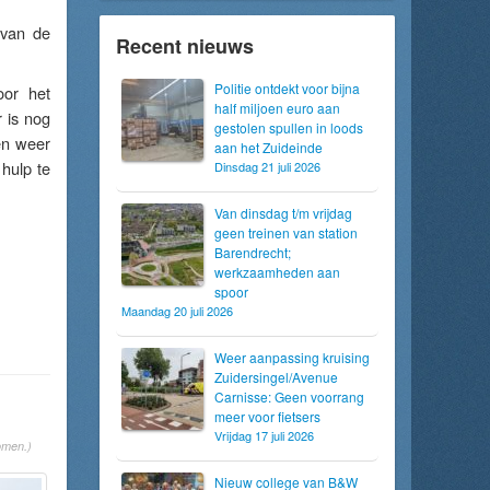
 van de
Recent nieuws
Politie ontdekt voor bijna
oor het
half miljoen euro aan
 is nog
gestolen spullen in loods
en weer
aan het Zuideinde
hulp te
Dinsdag 21 juli 2026
Van dinsdag t/m vrijdag
geen treinen van station
Barendrecht;
werkzaamheden aan
spoor
Maandag 20 juli 2026
Weer aanpassing kruising
Zuidersingel/Avenue
Carnisse: Geen voorrang
meer voor fietsers
Vrijdag 17 juli 2026
omen.)
Nieuw college van B&W