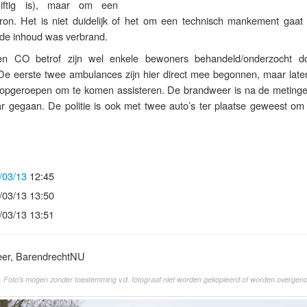
giftig is), maar om een
on. Het is niet duidelijk of het om een technisch mankement gaat
 de inhoud was verbrand.
n CO betrof zijn wel enkele bewoners behandeld/onderzocht d
e eerste twee ambulances zijn hier direct mee begonnen, maar later
opgeroepen om te komen assisteren. De brandweer is na de meting
ar gegaan. De politie is ook met twee auto’s ter plaatse geweest om 
/03/13
12:45
/03/13 13:50
/03/13 13:51
eer, BarendrechtNU
. Foto's mogen zonder toestemming v.d. fotograaf niet worden gekopieerd of worden overgen