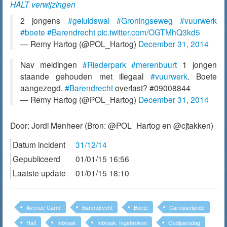
HALT verwijzingen
2 jongens
#geluidswal
#Groningseweg
#vuurwerk
#boete
#Barendrecht
pic.twitter.com/OGTMhQ3kd5
— Remy Hartog (@POL_Hartog)
December 31, 2014
Nav meldingen
#Riederpark
#merenbuurt
1 jongen
staande gehouden met illegaal
#vuurwerk
. Boete
aangezegd.
#Barendrecht
overlast? #09008844
— Remy Hartog (@POL_Hartog)
December 31, 2014
Door:
Jordi Menheer
(Bron: @POL_Hartog en @cjtakken)
Datum incident
31/12/14
Gepubliceerd
01/01/15 16:56
Laatste update
01/01/15 18:10
Avenue Carré
Barendrecht
Boete
Carnisselande
Halt
Inbraak
Inbraak. Ingebroken
Oudjaarsdag