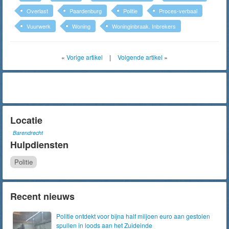
Overlast
Paardenburg
Politie
Proces-verbaal
Vuurwerk
Woning
Woninginbraak. Inbrekers
«
Vorige artikel
|
Volgende artikel
»
Locatie
Barendrecht
Hulpdiensten
Politie
Recent nieuws
Politie ontdekt voor bijna half miljoen euro aan gestolen
spullen in loods aan het Zuideinde