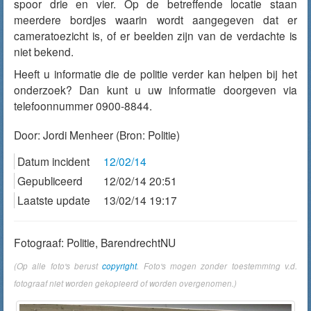
spoor drie en vier. Op de betreffende locatie staan
meerdere bordjes waarin wordt aangegeven dat er
cameratoezicht is, of er beelden zijn van de verdachte is
niet bekend.
Heeft u informatie die de politie verder kan helpen bij het
onderzoek? Dan kunt u uw informatie doorgeven via
telefoonnummer 0900-8844.
Door:
Jordi Menheer
(Bron: Politie)
Datum incident
12/02/14
Gepubliceerd
12/02/14 20:51
Laatste update
13/02/14 19:17
Fotograaf: Politie, BarendrechtNU
(Op alle foto's berust
copyright
. Foto's mogen zonder toestemming v.d.
fotograaf niet worden gekopieerd of worden overgenomen.)