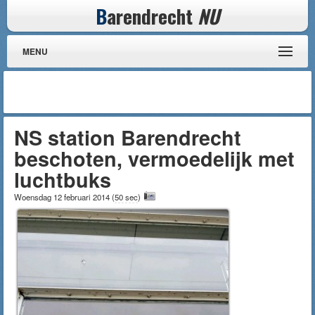
B
arendrecht
NU
MENU
NS station Barendrecht
beschoten, vermoedelijk met
luchtbuks
Woensdag 12 februari 2014
(
50 sec
)