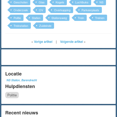
Geschoten
Glas
Kogels
Luchtbuks
NS
Onderzoek
OV
Overkapping
Parkeerplaats
Politie
Station
Stationsweg
Trein
Treinen
Treinstation
Zuideinde
«
Vorige artikel
|
Volgende artikel
»
Locatie
NS Station, Barendrecht
Hulpdiensten
Politie
Recent nieuws