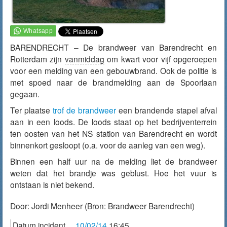
BARENDRECHT – De brandweer van Barendrecht en
Rotterdam zijn
vanmiddag
om kwart voor vijf opgeroepen
voor een melding van een gebouwbrand. Ook de politie is
met spoed naar de brandmelding aan de Spoorlaan
gegaan.
Ter plaatse
trof de brandweer
een brandende stapel afval
aan in een loods. De loods staat op het bedrijventerrein
ten oosten van het NS station van Barendrecht en wordt
binnenkort gesloopt (o.a. voor de aanleg van een weg).
Binnen een half uur na de melding liet de brandweer
weten dat het brandje was geblust. Hoe het vuur is
ontstaan is niet bekend.
Door:
Jordi Menheer
(Bron: Brandweer Barendrecht)
Datum incident
10/02/14
16:45