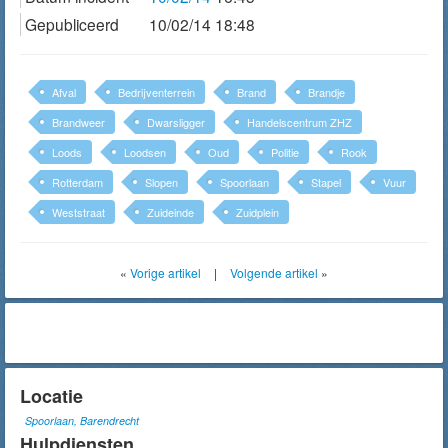
Gepubliceerd
10/02/14 18:48
Afval
Bedrijventerrein
Brand
Brandje
Brandweer
Dwarsligger
Handelscentrum ZHZ
Loods
Loodsen
Oud
Politie
Rook
Rotterdam
Slopen
Spoorlaan
Stapel
Vuur
Weststraat
Zuideinde
Zuidplein
«
Vorige artikel
|
Volgende artikel
»
Locatie
Spoorlaan, Barendrecht
Hulpdiensten