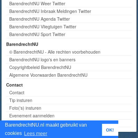
BarendrechtNU Weer Twitter
BarendrechtNU Inbraak Meldingen Twitter
BarendrechtNU Agenda Twitter
BarendrechtNU Vliegtuigen Twitter
BarendrechtNU Sport Twitter
BarendrechtNU
© BarendrechtNU - Alle rechten voorbehouden
BarendrechtNU logo's en banners
Copyrightbeleid BarendrechtNU
Algemene Voorwaarden BarendrechtNU
Contact
Contact
Tip insturen
Foto('s) insturen
Evenement aanmelden
Informatie aanvragen adverteren
BarendrechtNU.nl maakt gebruikt van
OK!
cookies
Lees meer