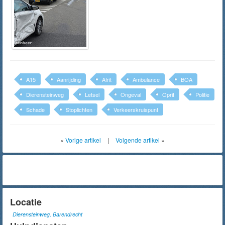
A15
Aanrijding
Afrit
Ambulance
BOA
Dierensteinweg
Letsel
Ongeval
Oprit
Politie
Schade
Stoplichten
Verkeerskruispunt
«
Vorige artikel
|
Volgende artikel
»
Locatie
Dierensteinweg, Barendrecht