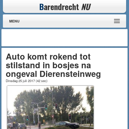
B
arendrecht
NU
MENU
Auto komt rokend tot
stilstand in bosjes na
ongeval Dierensteinweg
Dinsdag 25 juli 2017
(
42 sec
)