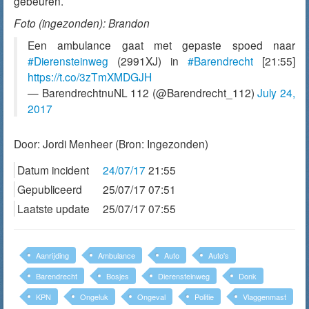
gebeuren.
Foto (ingezonden): Brandon
Een ambulance gaat met gepaste spoed naar
#Dierensteinweg
(2991XJ) in
#Barendrecht
[21:55]
https://t.co/3zTmXMDGJH
— BarendrechtnuNL 112 (@Barendrecht_112)
July 24,
2017
Door:
Jordi Menheer
(Bron: Ingezonden)
Datum incident
24/07/17
21:55
Gepubliceerd
25/07/17 07:51
Laatste update
25/07/17 07:55
Aanrijding
Ambulance
Auto
Auto's
Barendrecht
Bosjes
Dierensteinweg
Donk
KPN
Ongeluk
Ongeval
Politie
Vlaggenmast