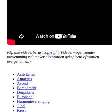
(Op alle video's berust
copyright
. Video's mogen zonder
toestemming v.d. maker niet worden gekopieerd of worden
overgenomen.)
Activiteiten
Attracties
Avond
Barendrecht
Dorpskern
Euroband
Harmonievereniging
Jubal
Kerst