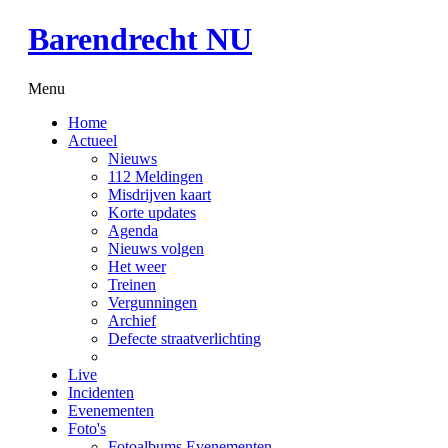
B
arendrecht
NU
Menu
Home
Actueel
Nieuws
112 Meldingen
Misdrijven kaart
Korte updates
Agenda
Nieuws volgen
Het weer
Treinen
Vergunningen
Archief
Defecte straatverlichting
Live
Incidenten
Evenementen
Foto's
Fotoalbums Evenementen