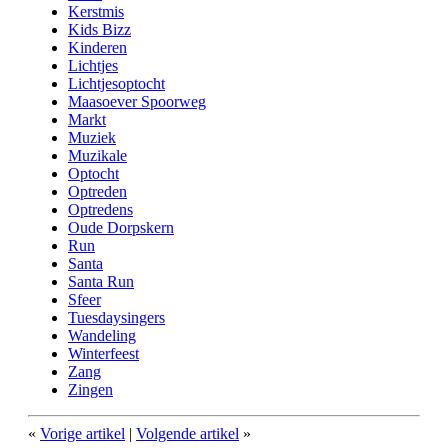
Kerstmis
Kids Bizz
Kinderen
Lichtjes
Lichtjesoptocht
Maasoever Spoorweg
Markt
Muziek
Muzikale
Optocht
Optreden
Optredens
Oude Dorpskern
Run
Santa
Santa Run
Sfeer
Tuesdaysingers
Wandeling
Winterfeest
Zang
Zingen
«
Vorige artikel
|
Volgende artikel
»