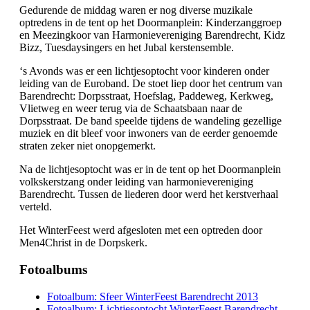
Gedurende de middag waren er nog diverse muzikale
optredens in de tent op het Doormanplein: Kinderzanggroep
en Meezingkoor van Harmonievereniging Barendrecht, Kidz
Bizz, Tuesdaysingers en het Jubal kerstensemble.
‘s Avonds was er een lichtjesoptocht voor kinderen onder
leiding van de Euroband. De stoet liep door het centrum van
Barendrecht: Dorpsstraat, Hoefslag, Paddeweg, Kerkweg,
Vlietweg en weer terug via de Schaatsbaan naar de
Dorpsstraat. De band speelde tijdens de wandeling gezellige
muziek en dit bleef voor inwoners van de eerder genoemde
straten zeker niet onopgemerkt.
Na de lichtjesoptocht was er in de tent op het Doormanplein
volkskerstzang onder leiding van harmonievereniging
Barendrecht. Tussen de liederen door werd het kerstverhaal
verteld.
Het WinterFeest werd afgesloten met een optreden door
Men4Christ in de Dorpskerk.
Fotoalbums
Fotoalbum: Sfeer WinterFeest Barendrecht 2013
Fotoalbum: Lichtjesoptocht WinterFeest Barendrecht