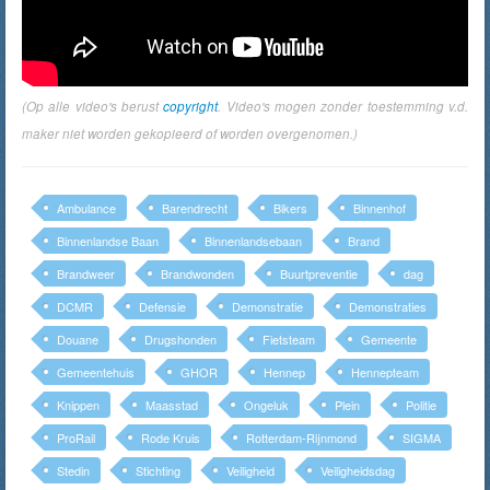
(Op alle video's berust
copyright
. Video's mogen zonder toestemming v.d.
maker niet worden gekopieerd of worden overgenomen.)
Ambulance
Barendrecht
Bikers
Binnenhof
Binnenlandse Baan
Binnenlandsebaan
Brand
Brandweer
Brandwonden
Buurtpreventie
dag
DCMR
Defensie
Demonstratie
Demonstraties
Douane
Drugshonden
Fietsteam
Gemeente
Gemeentehuis
GHOR
Hennep
Hennepteam
Knippen
Maasstad
Ongeluk
Plein
Politie
ProRail
Rode Kruis
Rotterdam-Rijnmond
SIGMA
Stedin
Stichting
Veiligheid
Veiligheidsdag