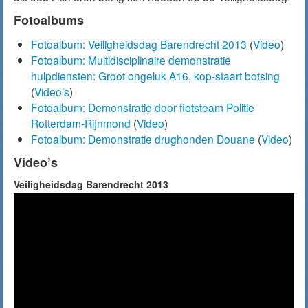
Fotoalbums
Fotoalbum: Veiligheidsdag Barendrecht 2013
(
Video
)
Fotoalbum: Multidisciplinaire demonstratie
hulpdiensten: Groot ongeluk A16, kop-staart botsing
(
Video’s
)
Fotoalbum: Demonstratie door fietsteam Politie
Rotterdam-Rijnmond
(
Video
)
Fotoalbum: Demonstratie drughonden Douane
(
Video
)
Video’s
Veiligheidsdag Barendrecht 2013