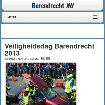
B
arendrecht
NU
MENU
Veiligheidsdag Barendrecht
2013
Zaterdag 6 april 2013
(
52 sec
)