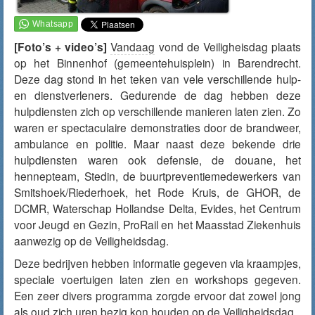
[Foto’s + video’s]
Vandaag
vond de Veiligheisdag plaats
op het Binnenhof (gemeentehuisplein) in Barendrecht.
Deze dag stond in het teken van vele verschillende hulp-
en dienstverleners. Gedurende de dag hebben deze
hulpdiensten zich op verschillende manieren laten zien. Zo
waren er spectaculaire demonstraties door de brandweer,
ambulance en politie. Maar naast deze bekende drie
hulpdiensten waren ook defensie, de douane, het
hennepteam, Stedin, de buurtpreventiemedewerkers van
Smitshoek/Riederhoek, het Rode Kruis, de GHOR, de
DCMR, Waterschap Hollandse Delta, Evides, het Centrum
voor Jeugd en Gezin, ProRail en het Maasstad Ziekenhuis
aanwezig op de Veiligheidsdag.
Deze bedrijven hebben informatie gegeven via kraampjes,
speciale voertuigen laten zien en workshops gegeven.
Een zeer divers programma zorgde ervoor dat zowel jong
als oud zich uren bezig kon houden op de Veiligheidsdag.