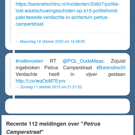
https://barendrechtnu.nl/incidenten/33607/politie-
lost-waarschuwingsschoten-op-a15-politiehond-
pakt-tweede-verdachte-in-achtertuin-petrus-
camperstraat
Maandag 12 oktober 2020 om 16:38:55
#nattevoeten
RT
@POL_OudeMaas
: Zojuist
ingebroken Petrus Camperstraat
#Barendrecht
Verdachte heeft in vijver gestaan
http://t.co/wqOoM7Eyvv
Zondag 11 oktober 2015 om 21:21:52
Recente 112 meldingen over "
Petrus
Camperstraat
"