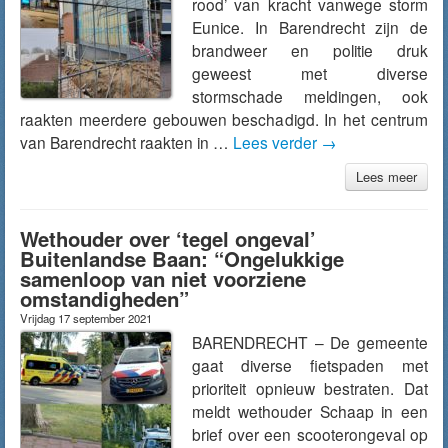
rood’ van kracht vanwege storm
Eunice. In Barendrecht zijn de
brandweer en politie druk
geweest met diverse
stormschade meldingen, ook
raakten meerdere gebouwen beschadigd. In het centrum
van Barendrecht raakten in …
Lees verder
→
Lees meer
Wethouder over ‘tegel ongeval’
Buitenlandse Baan: “Ongelukkige
samenloop van niet voorziene
omstandigheden”
Vrijdag 17 september 2021
BARENDRECHT – De gemeente
gaat diverse fietspaden met
prioriteit opnieuw bestraten. Dat
meldt wethouder Schaap in een
brief over een scooterongeval op