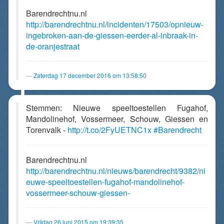
Barendrechtnu.nl
http://barendrechtnu.nl/incidenten/17503/opnieuw-
ingebroken-aan-de-giessen-eerder-al-inbraak-in-
de-oranjestraat
Zaterdag 17 december 2016 om 13:58:50
Stemmen: Nieuwe speeltoestellen Fugahof,
Mandolinehof, Vossermeer, Schouw, Giessen en
Torenvalk -
http://t.co/2FyUETNC1x
#Barendrecht
Barendrechtnu.nl
http://barendrechtnu.nl/nieuws/barendrecht/9382/ni
euwe-speeltoestellen-fugahof-mandolinehof-
vossermeer-schouw-giessen-
Vrijdag 26 juni 2015 om 19:39:35