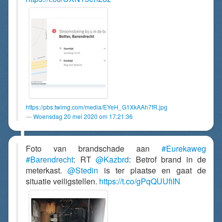
https://pbs.twimg.com/media/EYeH_G1XkAAh7fR.jpg
Woensdag 20 mei 2020 om 17:21:36
Foto van brandschade aan
#Eurekaweg
#Barendrecht
: RT
@Kazbrd
: Betrof brand in de
meterkast.
@Stedin
is ter plaatse en gaat de
situatie veiligstellen.
https://t.co/gPqQUUfiIN