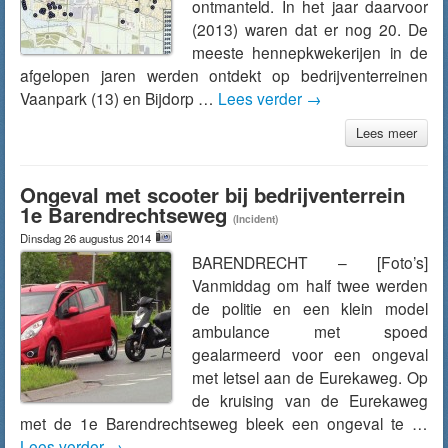
ontmanteld. In het jaar daarvoor
(2013) waren dat er nog 20. De
meeste hennepkwekerijen in de
afgelopen jaren werden ontdekt op bedrijventerreinen
Vaanpark (13) en Bijdorp …
Lees verder
→
Lees meer
Ongeval met scooter bij bedrijventerrein
1e Barendrechtseweg
(Incident)
Dinsdag 26 augustus 2014
BARENDRECHT – [Foto’s]
Vanmiddag om half twee werden
de politie en een klein model
ambulance met spoed
gealarmeerd voor een ongeval
met letsel aan de Eurekaweg. Op
de kruising van de Eurekaweg
met de 1e Barendrechtseweg bleek een ongeval te …
Lees verder
→