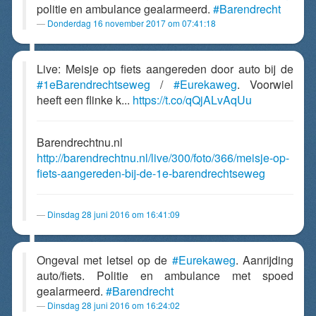
politie en ambulance gealarmeerd.
#Barendrecht
Donderdag 16 november 2017 om 07:41:18
Live: Meisje op fiets aangereden door auto bij de
#1eBarendrechtseweg
/
#Eurekaweg
. Voorwiel
heeft een flinke k...
https://t.co/qQjALvAqUu
Barendrechtnu.nl
http://barendrechtnu.nl/live/300/foto/366/meisje-op-
fiets-aangereden-bij-de-1e-barendrechtseweg
Dinsdag 28 juni 2016 om 16:41:09
Ongeval met letsel op de
#Eurekaweg
. Aanrijding
auto/fiets. Politie en ambulance met spoed
gealarmeerd.
#Barendrecht
Dinsdag 28 juni 2016 om 16:24:02