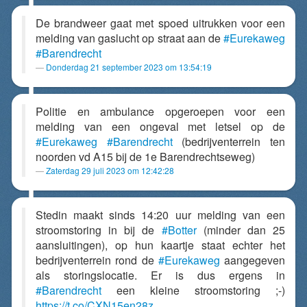
De brandweer gaat met spoed uitrukken voor een
melding van gaslucht op straat aan de
#Eurekaweg
#Barendrecht
Donderdag 21 september 2023 om 13:54:19
Politie en ambulance opgeroepen voor een
melding van een ongeval met letsel op de
#Eurekaweg
#Barendrecht
(bedrijventerrein ten
noorden vd A15 bij de 1e Barendrechtseweg)
Zaterdag 29 juli 2023 om 12:42:28
Stedin maakt sinds 14:20 uur melding van een
stroomstoring in bij de
#Botter
(minder dan 25
aansluitingen), op hun kaartje staat echter het
bedrijventerrein rond de
#Eurekaweg
aangegeven
als storingslocatie. Er is dus ergens in
#Barendrecht
een kleine stroomstoring ;-)
https://t.co/CXN15en28z