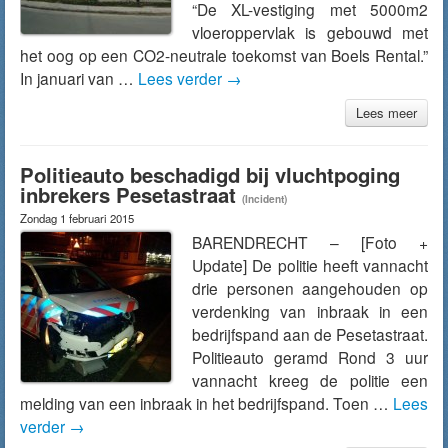
“De XL-vestiging met 5000m2
vloeroppervlak is gebouwd met
het oog op een CO2-neutrale toekomst van Boels Rental.”
In januari van …
Lees verder
→
Lees meer
Politieauto beschadigd bij vluchtpoging
inbrekers Pesetastraat
(Incident)
Zondag 1 februari 2015
BARENDRECHT – [Foto +
Update] De politie heeft vannacht
drie personen aangehouden op
verdenking van inbraak in een
bedrijfspand aan de Pesetastraat.
Politieauto geramd Rond 3 uur
vannacht kreeg de politie een
melding van een inbraak in het bedrijfspand. Toen …
Lees
verder
→