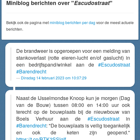
Miniblog berichten over "
Escudostraat
"
Bekijk ook de pagina met
miniblog berichten per dag
voor de meest actuele
berichten.
De brandweer is opgeroepen voor een melding van
stankoverlast (rotte eieren-lucht en/of gaslucht) in
een bedrijfspand/winkel aan de
#Escudostraat
#Barendrecht
Dinsdag 14 februari 2023 om 10:07:29
Naast de IJsselmondse Knoop kun je morgen (Dag
van de Bouw) tussen 08:00 en 14:00 uur ook
terecht op de bouwplaats bij de nieuwbouw van
Boels Verhuur aan de
#Escudostraat
in
#Barendrecht
: "De bouwplaats is veilig toegankelijk
en ook de keten zijn geopend."
https://t.co/BTK2SSlgIf