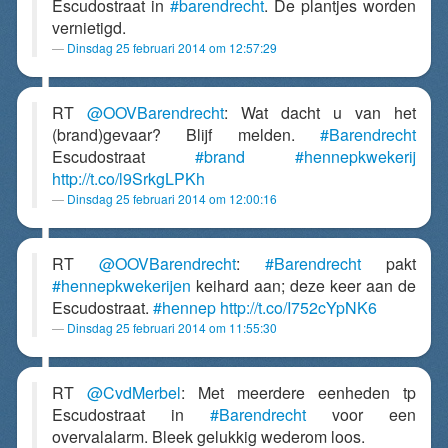
Escudostraat in
#barendrecht
. De plantjes worden
vernietigd.
Dinsdag 25 februari 2014 om 12:57:29
RT
@OOVBarendrecht
: Wat dacht u van het
(brand)gevaar? Blijf melden.
#Barendrecht
Escudostraat
#brand
#hennepkwekerij
http://t.co/l9SrkgLPKh
Dinsdag 25 februari 2014 om 12:00:16
RT
@OOVBarendrecht
:
#Barendrecht
pakt
#hennepkwekerijen
keihard aan; deze keer aan de
Escudostraat.
#hennep
http://t.co/I752cYpNK6
Dinsdag 25 februari 2014 om 11:55:30
RT
@CvdMerbel
: Met meerdere eenheden tp
Escudostraat in
#Barendrecht
voor een
overvalalarm. Bleek gelukkig wederom loos.