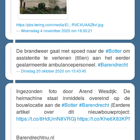
https://pbs.twimg.com/media/El_-RVCXUAAZ8vl.jpg
Woensdag 4 november 2020 om 19:30:21
De brandweer gaat met spoed naar de
#Botter
om
assistentie te verlenen (tillen) aan het eerder
gealarmeerde ambulancepersoneel.
#Barendrecht
Dinsdag 20 oktober 2020 om 15:43:45
Ingezonden foto door Arend Wesdijk: De
heimachine staat inmiddels overeind op de
bouwlocatie aan de
#Botter
#Barendrecht
(Eerdere
artikel over dit nieuwbouwproject:
https://t.co/8HdUmN8VRG
)
https://t.co/Khe6X83KPf
Barendrechtnu.nl