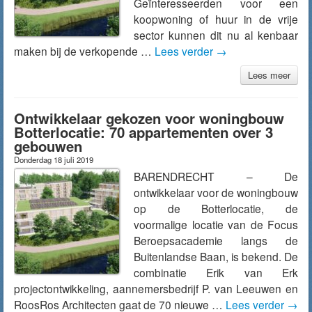
Geïnteresseerden voor een
koopwoning of huur in de vrije
sector kunnen dit nu al kenbaar
maken bij de verkopende …
Lees verder
→
Lees meer
Ontwikkelaar gekozen voor woningbouw
Botterlocatie: 70 appartementen over 3
gebouwen
Donderdag 18 juli 2019
BARENDRECHT – De
ontwikkelaar voor de woningbouw
op de Botterlocatie, de
voormalige locatie van de Focus
Beroepsacademie langs de
Buitenlandse Baan, is bekend. De
combinatie Erik van Erk
projectontwikkeling, aannemersbedrijf P. van Leeuwen en
RoosRos Architecten gaat de 70 nieuwe …
Lees verder
→