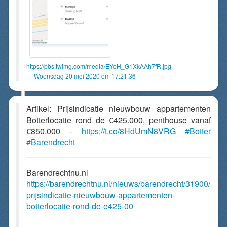
https://pbs.twimg.com/media/EYeH_G1XkAAh7fR.jpg
Woensdag 20 mei 2020 om 17:21:36
Artikel: Prijsindicatie nieuwbouw appartementen
Botterlocatie rond de €425.000, penthouse vanaf
€850.000 -
https://t.co/8HdUmN8VRG
#Botter
#Barendrecht
Barendrechtnu.nl
https://barendrechtnu.nl/nieuws/barendrecht/31900/
prijsindicatie-nieuwbouw-appartementen-
botterlocatie-rond-de-e425-00