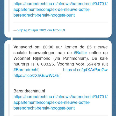
https://barendrechtnu.nl/nieuws/barendrecht/34731/
appartementencomplex-de-nieuwe-botter-
barendrecht-bereikt-hoogste-punt
Vrijdag 23 april 2021 om 16:50:59
Vanavond om 20:00 uur komen de 25 nieuwe
sociale huurwoningen aan de
#Botter
online op
Woonnet Rijnmond (via Patrimonium). De kale
huurprijs is € 633,25. Voorrang voor 55+'ers (uit
#Barendrecht
) -
https://t.co/g4XArPxoGw
https://t.co/zXhGuwWOiE
Barendrechtnu.nl
https://barendrechtnu.nl/nieuws/barendrecht/34731/
appartementencomplex-de-nieuwe-botter-
barendrecht-bereikt-hoogste-punt