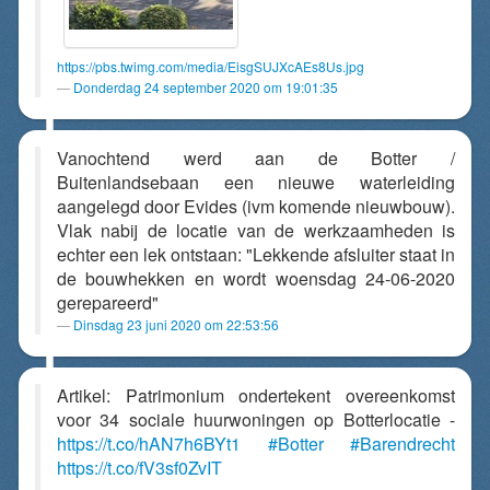
https://pbs.twimg.com/media/EisgSUJXcAEs8Us.jpg
Donderdag 24 september 2020 om 19:01:35
Vanochtend werd aan de Botter /
Buitenlandsebaan een nieuwe waterleiding
aangelegd door Evides (ivm komende nieuwbouw).
Vlak nabij de locatie van de werkzaamheden is
echter een lek ontstaan: "Lekkende afsluiter staat in
de bouwhekken en wordt woensdag 24-06-2020
gerepareerd"
Dinsdag 23 juni 2020 om 22:53:56
Artikel: Patrimonium ondertekent overeenkomst
voor 34 sociale huurwoningen op Botterlocatie -
https://t.co/hAN7h6BYt1
#Botter
#Barendrecht
https://t.co/fV3sf0ZvIT