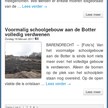
meegenomen. Wel werden er enkele moeren losgedraaid
van de …
Lees verder
→
Lees meer
Voormalig schoolgebouw aan de Botter
volledig verdwenen
Zondag 19 februari 2017
BARENDRECHT – [Foto’s] Van
het voormalige schoolgebouw
aan de Botter is sinds kort niets
meer over: het volledige gebouw
is verdwenen. Alleen de bomen
op de plek van het schoolplein
staan nog overeind. Op de open
vlakte die is ontstaan …
Lees verder
→
Lees meer
1
2
3
4
>
Pagina 1 van 4