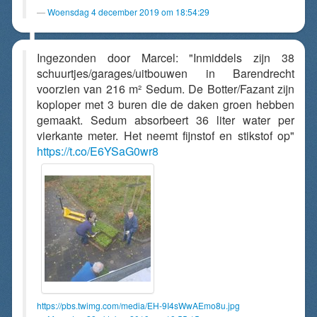
Woensdag 4 december 2019 om 18:54:29
Ingezonden door Marcel: "Inmiddels zijn 38
schuurtjes/garages/uitbouwen in Barendrecht
voorzien van 216 m² Sedum. De Botter/Fazant zijn
koploper met 3 buren die de daken groen hebben
gemaakt. Sedum absorbeert 36 liter water per
vierkante meter. Het neemt fijnstof en stikstof op"
https://t.co/E6YSaG0wr8
https://pbs.twimg.com/media/EH-9I4sWwAEmo8u.jpg