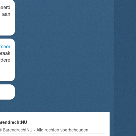
eerd
t aan
lmeer
aak
rdere
arendrechtNU
© BarendrechtNU - Alle rechten voorbehouden