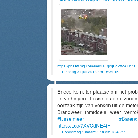
https://pbs.twimg.com/media/DjcqBdZXcAEbZ1Q
Dinsdag 31 juli 2018 om 18:39:15
Eneco komt ter plaatse om het pro
te verhelpen. Losse draden zoud
oorzaak zijn van vonken uit de meter
Brandweer inmiddels weer vertro
#IJsselmeer
#Barend
https://t.co/7XVCdNE4iF
Donderdag 1 maart 2018 om 18:48:11