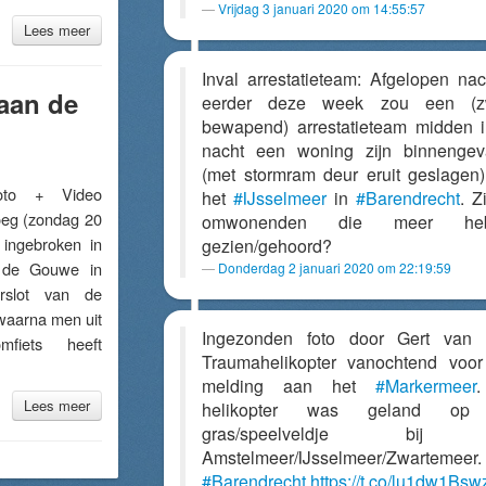
Vrijdag 3 januari 2020 om 14:55:57
Lees meer
Inval arrestatieteam: Afgelopen nac
 aan de
eerder deze week zou een (z
bewapend) arrestatieteam midden 
nacht een woning zijn binnengev
(met stormram deur eruit geslagen
to + Video
het
#IJsselmeer
in
#Barendrecht
. Z
roeg (zondag 20
omwonenden die meer heb
 ingebroken in
gezien/gehoord?
n de Gouwe in
Donderdag 2 januari 2020 om 22:19:59
erslot van de
waarna men uit
Ingezonden foto door Gert van 
fiets heeft
Traumahelikopter vanochtend voo
melding aan het
#Markermeer
Lees meer
helikopter was geland op
gras/speelveldje bij 
Amstelmeer/IJsselmeer/Zwartemeer.
#Barendrecht
https://t.co/lu1dw1Bsw