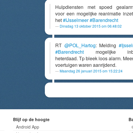
Hulpdiensten met spoed gealarm
voor een mogelijke reanimatie inze
het
#IJsselmeer
#Barendrecht
Dinsdag 13 oktober 2015 om 06:48:02
RT
@POL_Hartog
: Melding
#Ijsse
#Barendrecht
mogelijke inbr
heterdaad. Tp bleek loos alarm. Mee
voertuigen waren aanrijdend.
Maandag 26 januari 2015 om 15:22:24
Blijf op de hoogte
B
Android App