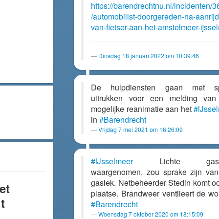
https://barendrechtnu.nl/incidenten/
/automobilist-doorgereden-na-aanrij
van-fietser-aan-het-amstelmeer-ijsse
Dinsdag 18 januari 2022 om 10:39:46
De hulpdiensten gaan met s
uitrukken voor een melding van
mogelijke reanimatie aan het
#IJsse
in
#Barendrecht
Vrijdag 7 mei 2021 om 16:26:09
#IJsselmeer
Lichte gaslu
waargenomen, zou sprake zijn va
gaslek. Netbeheerder Stedin komt oo
et
plaatse. Brandweer ventileert de wo
t
#Barendrecht
Woensdag 7 oktober 2020 om 18:15:09