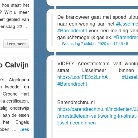
hoe staat het
l? Wilt u meer
De brandweer gaat met spoed uitr
het gebied van
naar een woning aan het
#IJsselme
woensdag 22 …
#Barendrecht
voor een melding va
gaslucht/mogelijk gaslek.
#Barendrec
Lees meer
Woensdag 7 oktober 2020 om 17:46:49
p Calvijn
VIDEO: Arrestatieteam valt woni
straat IJsselmeer binne
https://t.co/IFE3x2LnhA
#IJsse
s] Afgelopen
#Barendrecht
en tweede- en
jn Groene Hart
certificaten.
Barendrechtnu.nl
alig onderwijs
https://barendrechtnu.nl/incidenten/
en aan de eisen
/arrestatieteam-valt-woning-in-straat-
 het Engels
ijsselmeer-binnen
 hebben …
Lees