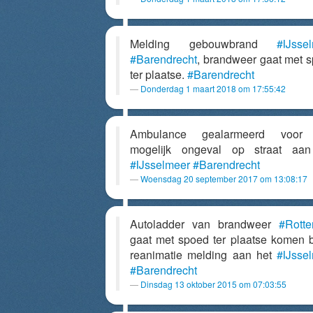
Melding gebouwbrand
#IJsse
#Barendrecht
, brandweer gaat met 
ter plaatse.
#Barendrecht
Donderdag 1 maart 2018 om 17:55:42
Ambulance gealarmeerd voor
mogelijk ongeval op straat aan
#IJsselmeer
#Barendrecht
Woensdag 20 september 2017 om 13:08:17
Autoladder van brandweer
#Rott
gaat met spoed ter plaatse komen b
reanimatie melding aan het
#IJsse
#Barendrecht
Dinsdag 13 oktober 2015 om 07:03:55