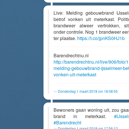
Live: Melding gebouwbrand IJsse
betrof vonken uit meterkast. Polit
brandweer alweer vertrokken, sit
onder controle. Nog 1 brandweer ee
ter plaatse.
https://t.co/jpnKS0HJ1b
Barendrechtnu.nl
http://barendrechtnu.nl/live/906/foto/
melding-gebouwbrand-ijsselmeer-bet
vonken-uit-meterkast
Donderdag 1 maart 2018 om 18:08:55
Bewoners gaan woning uit, zou ga
brand in meterkast.
#IJsse
#Barendrecht
Donderdag 1 maart 2018 om 17:56:12