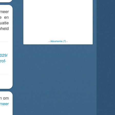
lmeer
ie en
uatie
nheid
-
Advertentie (?)
-
1029/
rof-
an om
lmeer