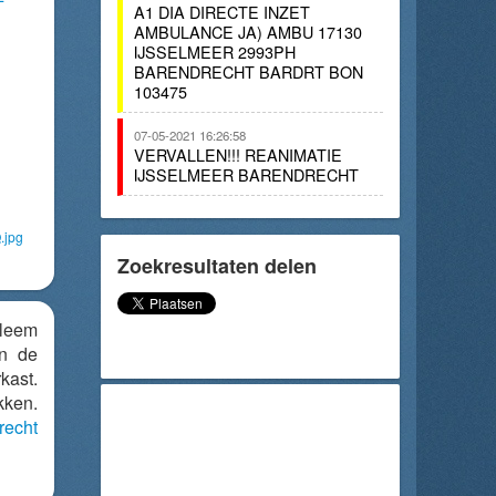
A1 DIA DIRECTE INZET
AMBULANCE JA) AMBU 17130
IJSSELMEER 2993PH
BARENDRECHT BARDRT BON
103475
07-05-2021 16:26:58
VERVALLEN!!! REANIMATIE
IJSSELMEER BARENDRECHT
.jpg
Zoekresultaten delen
bleem
en de
kast.
kken.
recht