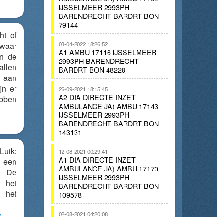
IJSSELMEER 2993PH
BARENDRECHT BARDRT BON
79144
ht of
03-04-2022 18:26:52
waar
A1 AMBU 17116 IJSSELMEER
in de
2993PH BARENDRECHT
allen
BARDRT BON 48228
) aan
ijn er
26-09-2021 18:15:45
A2 DIA DIRECTE INZET
ben
AMBULANCE JA) AMBU 17143
IJSSELMEER 2993PH
BARENDRECHT BARDRT BON
143131
Luik:
12-08-2021 00:29:41
A1 DIA DIRECTE INZET
r een
AMBULANCE JA) AMBU 17170
. De
IJSSELMEER 2993PH
 het
BARENDRECHT BARDRT BON
het
109578
z
02-08-2021 04:20:08