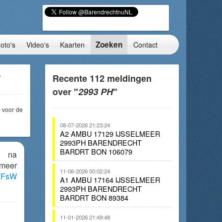
Zoeken
oto's
Video's
Kaarten
Contact
"
Recente 112 meldingen
over "
2993 PH
"
voor de
08-07-2026 21:23:24
A2 AMBU 17129 IJSSELMEER
2993PH BARENDRECHT
BARDRT BON 106079
n na
lmeer
11-06-2026 00:02:24
2ZFsW
A1 AMBU 17164 IJSSELMEER
2993PH BARENDRECHT
BARDRT BON 89384
11-01-2026 21:49:48