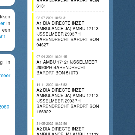
BARENDRECHT BARDRT BON
6131
ukken
02-07-2024 18:54:31
er
in
A1 DIA DIRECTE INZET
AMBULANCE JA) AMBU 17113
n een
IJSSELMEER 2993PH
ht
BARENDRECHT BARDRT BON
94627
07-04-2024 16:24:45
ng in
A1 AMBU 17121 IJSSELMEER
2993PH BARENDRECHT
n -
BARDRT BON 51073
lmeer
14-11-2022 18:45:52
A2 DIA DIRECTE INZET
AMBULANCE JA) AMBU 17113
IJSSELMEER 2993PH
BARENDRECHT BARDRT BON
32080
166922
31-05-2022 19:32:56
A2 DIA DIRECTE INZET
AMBULANCE JA) AMBU 17102