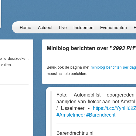
Home
Actueel
Live
Incidenten
Evenementen
F
Miniblog berichten over "
2993 PH
e te doorzoeken.
 vullen.
Bekijk ook de pagina met
miniblog berichten per dag
meest actuele berichten.
Foto: Automobilist doorgerede
aanrijden van fietser aan het Amste
/ IJsselmeer -
https://t.co/YyhH6
#Amstelmeer
#Barendrecht
Barendrechtnu.nl