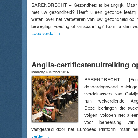
BARENDRECHT – Gezondheid is belangrijk. Maar, 
met uw gezondheid? Heeft u een gezonde leefstij
weten over het verbeteren van uw gezondheid op 
beweging, voeding of ontspanning? Komt u dan 
Lees verder
→
Anglia-certificatenuitreiking o
Maandag 6 oktober 2014
BARENDRECHT – [Foto’
donderdagavond ontving
vierdeklassers van Calvi
hun welverdiende Anglia-
Deze leerlingen die tweet
volgen, voldoen niet alle
voor beheersing van
vastgesteld door het Europees Platform, maar
verder
→