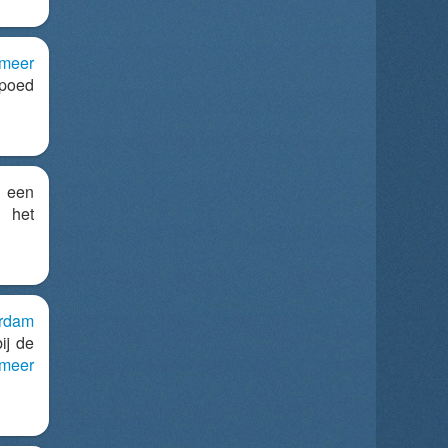
lmeer
spoed
 een
 het
erdam
ij de
lmeer