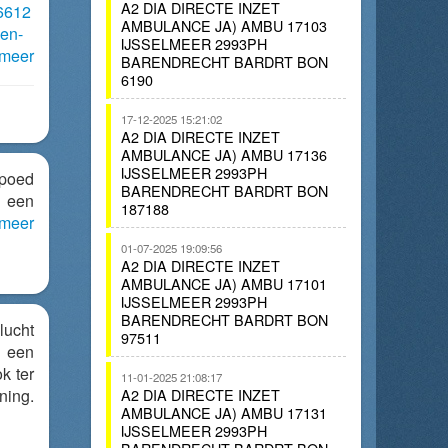
A2 DIA DIRECTE INZET
36612
AMBULANCE JA) AMBU 17103
den-
IJSSELMEER 2993PH
lmeer
BARENDRECHT BARDRT BON
6190
17-12-2025 15:21:02
A2 DIA DIRECTE INZET
AMBULANCE JA) AMBU 17136
IJSSELMEER 2993PH
poed
BARENDRECHT BARDRT BON
 een
187188
lmeer
01-07-2025 19:09:56
A2 DIA DIRECTE INZET
AMBULANCE JA) AMBU 17101
IJSSELMEER 2993PH
BARENDRECHT BARDRT BON
cht
97511
n een
k ter
11-01-2025 21:08:17
ning.
A2 DIA DIRECTE INZET
AMBULANCE JA) AMBU 17131
IJSSELMEER 2993PH