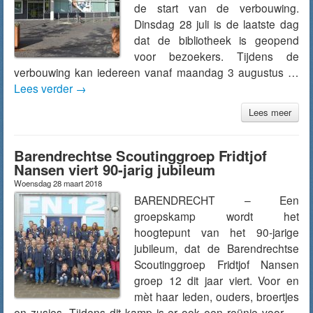
de start van de verbouwing.
Dinsdag 28 juli is de laatste dag
dat de bibliotheek is geopend
voor bezoekers. Tijdens de
verbouwing kan iedereen vanaf maandag 3 augustus …
Lees verder
→
Lees meer
Barendrechtse Scoutinggroep Fridtjof
Nansen viert 90-jarig jubileum
Woensdag 28 maart 2018
BARENDRECHT – Een
groepskamp wordt het
hoogtepunt van het 90-jarige
jubileum, dat de Barendrechtse
Scoutinggroep Fridtjof Nansen
groep 12 dit jaar viert. Voor en
mèt haar leden, ouders, broertjes
en zusjes. Tijdens dit kamp is er ook een reünie voor …