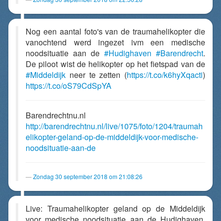
Nog een aantal foto's van de traumahelikopter die
vanochtend werd ingezet ivm een medische
noodsituatie aan de
#Hudighaven
#Barendrecht
.
De piloot wist de helikopter op het fietspad van de
#Middeldijk
neer te zetten (
https://t.co/k6hyXqacti
)
https://t.co/oS79CdSpYA
Barendrechtnu.nl
http://barendrechtnu.nl/live/1075/foto/1204/traumah
elikopter-geland-op-de-middeldijk-voor-medische-
noodsituatie-aan-de
Zondag 30 september 2018 om 21:08:26
Live: Traumahelikopter geland op de Middeldijk
voor medische noodsituatie aan de Hudighaven.