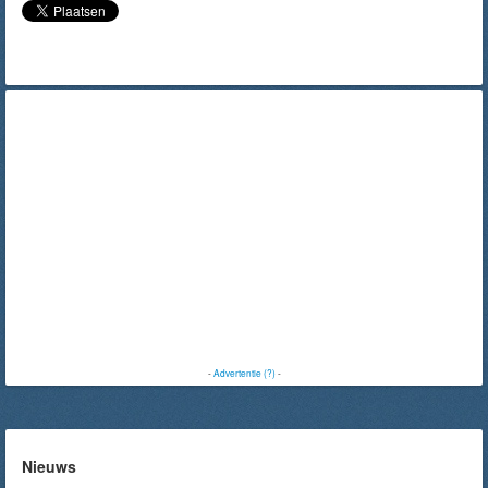
-
Advertentie (?)
-
Nieuws