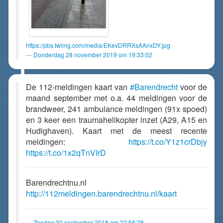
https://pbs.twimg.com/media/EKevDRRXsAAnxDY.jpg
Donderdag 28 november 2019 om 19:33:02
De 112-meldingen kaart van
#Barendrecht
voor de
maand september met o.a. 44 meldingen voor de
brandweer, 241 ambulance meldingen (91x spoed)
en 3 keer een traumahelikopter inzet (A29, A15 en
Hudighaven). Kaart met de meest recente
meldingen:
https://t.co/Y1z1crDbjy
https://t.co/1x2qTnVIrD
Barendrechtnu.nl
http://112meldingen.barendrechtnu.nl/kaart
Zondag 30 september 2018 om 22:56:28