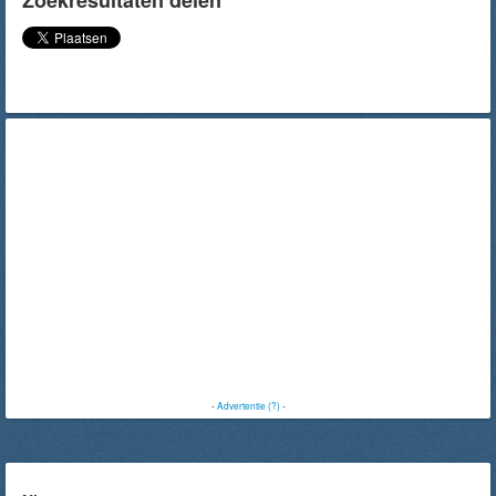
Zoekresultaten delen
-
Advertentie (?)
-