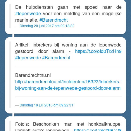
De hulpdiensten gaan met spoed naar de
#Iepenwede
voor een melding van een mogelijke
reanimatie.
#Barendrecht
Dinsdag 20 juni 2017 om 09:18:32
Artikel: Inbrekers bij woning aan de Iepenwede
gestoord door alarm -
https://t.co/oId0Tr2Hn9
#Iepenwede
#Barendrecht
Barendrechtnu.nl
http://barendrechtnu.nl/incidenten/15323/inbrekers-
bij-woning-aan-de-iepenwede-gestoord-door-alarm
Dinsdag 19 juli 2016 om 09:22:31
Foto's: Beschonken man met honkbalknuppel
vernielt auto's Iepenwede -
https://t.co/OhIct39CO8