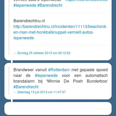
#Iepenwede
#Barendrecht
Barendrechtnu.nl
http://barendrechtnu.nl/incidenten/11113/beschonk
en-man-met-honkbalknuppel-vernielt-autos-
iepenwede
Zondag 25 oktober 2015 om 09:12:53
Brandweer vanuit
#Rotterdam
met gepaste spoed
naar de
#Iepenwede
voor een automatisch
brandalarm bij 'Winnie De Poeh Bunderbos'
#Barendrecht
Zaterdag 13 juli 2013 om 11:47:37