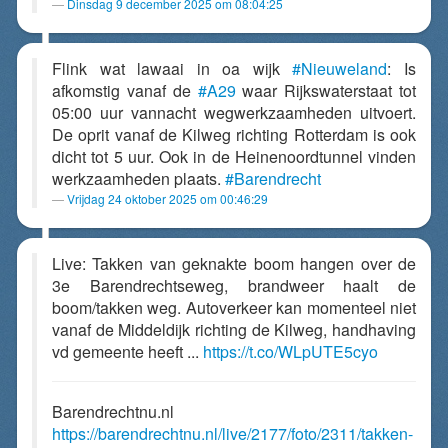
Dinsdag 9 december 2025 om 08:04:25
Flink wat lawaai in oa wijk
#Nieuweland
: Is
afkomstig vanaf de
#A29
waar Rijkswaterstaat tot
05:00 uur vannacht wegwerkzaamheden uitvoert.
De oprit vanaf de Kilweg richting Rotterdam is ook
dicht tot 5 uur. Ook in de Heinenoordtunnel vinden
werkzaamheden plaats.
#Barendrecht
Vrijdag 24 oktober 2025 om 00:46:29
Live: Takken van geknakte boom hangen over de
3e Barendrechtseweg, brandweer haalt de
boom/takken weg. Autoverkeer kan momenteel niet
vanaf de Middeldijk richting de Kilweg, handhaving
vd gemeente heeft ...
https://t.co/WLpUTE5cyo
Barendrechtnu.nl
https://barendrechtnu.nl/live/2177/foto/2311/takken-