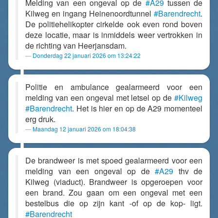
Melding van een ongeval op de
#A29
tussen de
Kilweg en ingang Heinenoordtunnel
#Barendrecht
.
De politiehelikopter cirkelde ook even rond boven
deze locatie, maar is inmiddels weer vertrokken in
de richting van Heerjansdam.
Donderdag 22 januari 2026 om 13:24:22
Politie en ambulance gealarmeerd voor een
melding van een ongeval met letsel op de
#Kilweg
#Barendrecht
. Het is hier en op de A29 momenteel
erg druk.
Maandag 12 januari 2026 om 18:04:38
De brandweer is met spoed gealarmeerd voor een
melding van een ongeval op de
#A29
thv de
Kilweg (viaduct). Brandweer is opgeroepen voor
een brand. Zou gaan om een ongeval met een
bestelbus die op zijn kant -of op de kop- ligt.
#Barendrecht