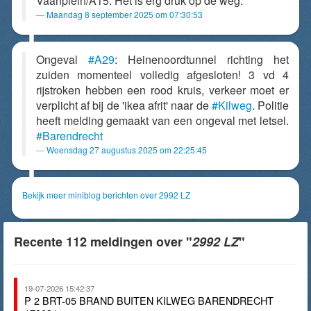
Vaanplein/A15. Het is erg druk op de weg.
Maandag 8 september 2025 om 07:30:53
Ongeval
#A29
: Heinenoordtunnel richting het
zuiden momenteel volledig afgesloten! 3 vd 4
rijstroken hebben een rood kruis, verkeer moet er
verplicht af bij de 'ikea afrit' naar de
#Kilweg
. Politie
heeft melding gemaakt van een ongeval met letsel.
#Barendrecht
Woensdag 27 augustus 2025 om 22:25:45
Bekijk meer miniblog berichten over 2992 LZ
Recente 112 meldingen over "
2992 LZ
"
19-07-2026 15:42:37
P 2 BRT-05 BRAND BUITEN KILWEG BARENDRECHT