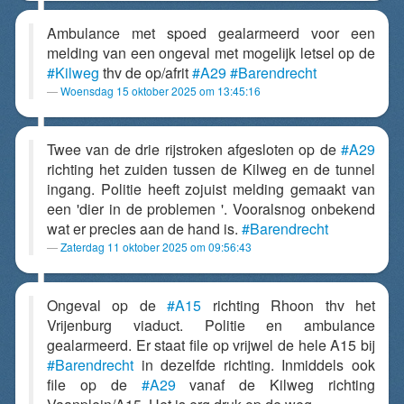
Ambulance met spoed gealarmeerd voor een
melding van een ongeval met mogelijk letsel op de
#Kilweg
thv de op/afrit
#A29
#Barendrecht
Woensdag 15 oktober 2025 om 13:45:16
Twee van de drie rijstroken afgesloten op de
#A29
richting het zuiden tussen de Kilweg en de tunnel
ingang. Politie heeft zojuist melding gemaakt van
een 'dier in de problemen '. Vooralsnog onbekend
wat er precies aan de hand is.
#Barendrecht
Zaterdag 11 oktober 2025 om 09:56:43
Ongeval op de
#A15
richting Rhoon thv het
Vrijenburg viaduct. Politie en ambulance
gealarmeerd. Er staat file op vrijwel de hele A15 bij
#Barendrecht
in dezelfde richting. Inmiddels ook
file op de
#A29
vanaf de Kilweg richting