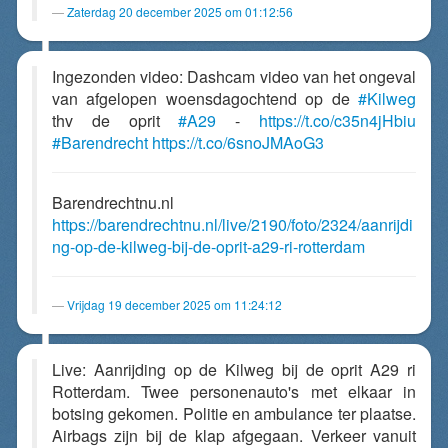
Zaterdag 20 december 2025 om 01:12:56
Ingezonden video: Dashcam video van het ongeval
van afgelopen woensdagochtend op de
#Kilweg
thv de oprit
#A29
-
https://t.co/c35n4jHbiu
#Barendrecht
https://t.co/6snoJMAoG3
Barendrechtnu.nl
https://barendrechtnu.nl/live/2190/foto/2324/aanrijdi
ng-op-de-kilweg-bij-de-oprit-a29-ri-rotterdam
Vrijdag 19 december 2025 om 11:24:12
Live: Aanrijding op de Kilweg bij de oprit A29 ri
Rotterdam. Twee personenauto's met elkaar in
botsing gekomen. Politie en ambulance ter plaatse.
Airbags zijn bij de klap afgegaan. Verkeer vanuit