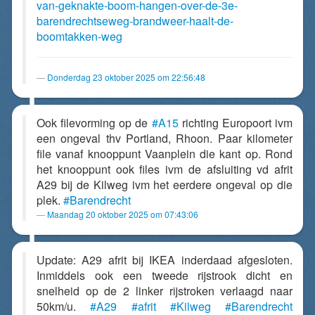
van-geknakte-boom-hangen-over-de-3e-
barendrechtseweg-brandweer-haalt-de-
boomtakken-weg
Donderdag 23 oktober 2025 om 22:56:48
Ook filevorming op de
#A15
richting Europoort ivm
een ongeval thv Portland, Rhoon. Paar kilometer
file vanaf knooppunt Vaanplein die kant op. Rond
het knooppunt ook files ivm de afsluiting vd afrit
A29 bij de Kilweg ivm het eerdere ongeval op die
plek.
#Barendrecht
Maandag 20 oktober 2025 om 07:43:06
Update: A29 afrit bij IKEA inderdaad afgesloten.
Inmiddels ook een tweede rijstrook dicht en
snelheid op de 2 linker rijstroken verlaagd naar
50km/u.
#A29
#afrit
#Kilweg
#Barendrecht