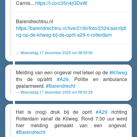
Carnis...
https://t.co/c35n4jGDsW
Barendrechtnu.nl
https://barendrechtnu.nl/live/2190/foto/2324/aanrijdi
ng-op-de-kilweg-bij-de-oprit-a29-ri-rotterdam
Woensdag 17 december 2025 om 08:59:56
Melding van een ongeval met letsel op de
#Kilweg
thv de op/afrit
#A29
. Politie en ambulance
gealarmeerd.
#Barendrecht
Woensdag 17 december 2025 om 08:50:26
Het is (nog) druk bij de oprit
#A29
richting
Rotterdam vanaf de Kilweg. Rond 7:30 uur werd
hier melding gemaakt van een ongeval.
#Barendrecht