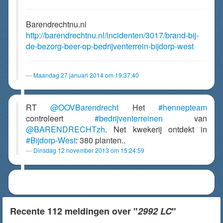
Barendrechtnu.nl
http://barendrechtnu.nl/incidenten/3017/brand-bij-
de-bezorg-beer-op-bedrijventerrein-bijdorp-west
Maandag 27 januari 2014 om 19:37:40
RT
@OOVBarendrecht
Het
#hennepteam
controleert
#bedrijventerreinen
van
@BARENDRECHTzh
. Net kwekerij ontdekt in
#Bijdorp-West
: 380 planten..
Dinsdag 12 november 2013 om 15:24:59
Recente 112 meldingen over "
2992 LC
"