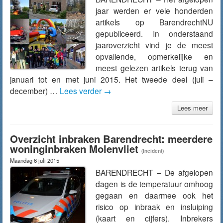
jaar werden er vele honderden
artikels op BarendrechtNU
gepubliceerd. In onderstaand
jaaroverzicht vind je de meest
opvallende, opmerkelijke en
meest gelezen artikels terug van
januari tot en met juni 2015. Het tweede deel (juli –
december) …
Lees verder
→
Lees meer
Overzicht inbraken Barendrecht: meerdere
woninginbraken Molenvliet
(Incident)
Maandag 6 juli 2015
BARENDRECHT – De afgelopen
dagen is de temperatuur omhoog
gegaan en daarmee ook het
risico op inbraak en insluiping
(kaart en cijfers). Inbrekers