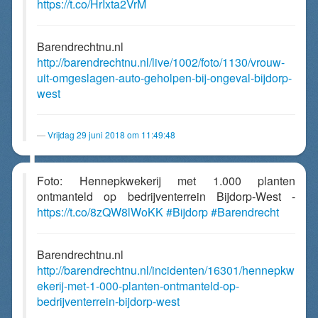
https://t.co/HrIxta2VrM
Barendrechtnu.nl
http://barendrechtnu.nl/live/1002/foto/1130/vrouw-
uit-omgeslagen-auto-geholpen-bij-ongeval-bijdorp-
west
Vrijdag 29 juni 2018 om 11:49:48
Foto: Hennepkwekerij met 1.000 planten
ontmanteld op bedrijventerrein Bijdorp-West -
https://t.co/8zQW8lWoKK
#Bijdorp
#Barendrecht
Barendrechtnu.nl
http://barendrechtnu.nl/incidenten/16301/hennepkw
ekerij-met-1-000-planten-ontmanteld-op-
bedrijventerrein-bijdorp-west