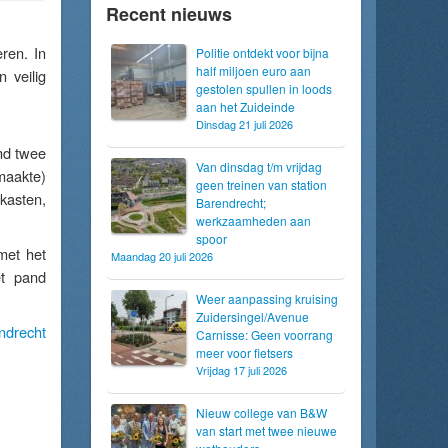
Recent nieuws
ren. In
Politie ontdekt voor bijna
half miljoen euro aan
 veilig
gestolen spullen in loods
aan het Zuideinde
Dinsdag 21 juli 2026
nd twee
Van dinsdag t/m vrijdag
maakte)
geen treinen van station
kasten,
Barendrecht;
werkzaamheden aan
spoor
met het
Maandag 20 juli 2026
t pand
Weer aanpassing kruising
Zuidersingel/Avenue
ndrecht
Carnisse: Geen voorrang
meer voor fietsers
Vrijdag 17 juli 2026
Nieuw college van B&W
van start met twee nieuwe