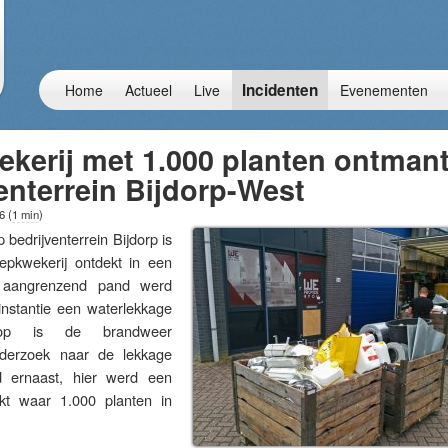
Incidenten
Home
Actueel
Live
Evenementen
kerij met 1.000 planten ontmant
enterrein Bijdorp-West
16
(
1 min
)
rijventerrein Bijdorp is
pkwekerij ontdekt in een
n aangrenzend pand werd
instantie een waterlekkage
ierop is de brandweer
derzoek naar de lekkage
d ernaast, hier werd een
kt waar 1.000 planten in