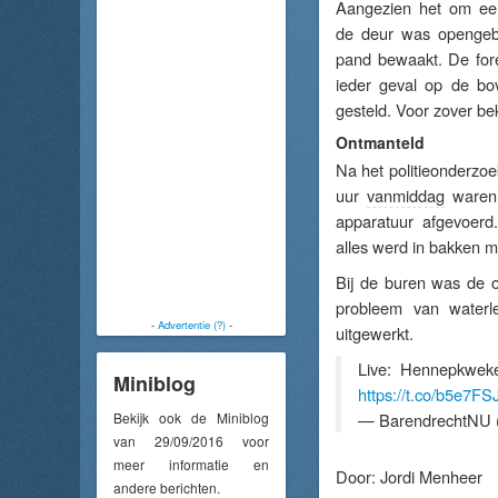
Aangezien het om ee
de deur was opengebr
pand bewaakt. De fore
ieder geval op de bo
gesteld. Voor zover be
Ontmanteld
Na het politieonderzo
uur
vanmiddag
waren 
apparatuur afgevoerd.
alles werd in bakken
Bij de buren was de o
probleem van water
-
Advertentie (?)
-
uitgewerkt.
Live: Hennepkweker
Miniblog
https://t.co/b5e7FS
Bekijk ook de Miniblog
— BarendrechtNU 
van 29/09/2016 voor
meer informatie en
Door:
Jordi Menheer
andere berichten.