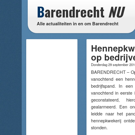
B
arendrecht
NU
Alle actualiteiten in en om Barendrecht
Hennepkwe
op bedrijv
Donderdag 29 september 20
BARENDRECHT – Op bed
vanochtend
een henne
bedrijfspand. In ee
vanochtend
in eerste 
geconstateerd, h
gealarmeerd. Een on
leidde naar het pan
hennepkwekerij ontde
stonden.