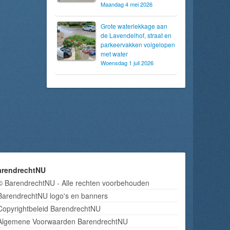
Maandag 4 mei 2026
Grote waterlekkage aan
de Lavendelhof, straat en
parkeervakken volgelopen
met water
Woensdag 1 juli 2026
arendrechtNU
© BarendrechtNU - Alle rechten voorbehouden
BarendrechtNU logo's en banners
Copyrightbeleid BarendrechtNU
Algemene Voorwaarden BarendrechtNU