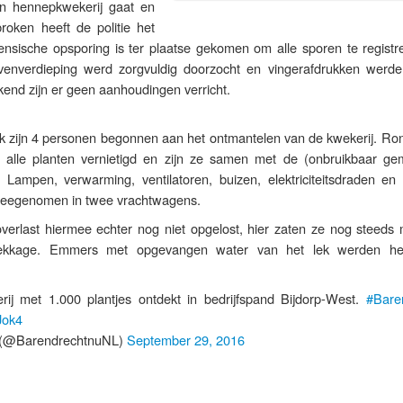
n hennepkwekerij gaat en
oken heeft de politie het
nsische opsporing is ter plaatse gekomen om alle sporen te registre
venverdieping werd zorgvuldig doorzocht en vingerafdrukken werden
kend zijn er geen aanhoudingen verricht.
ek zijn 4 personen begonnen aan het ontmantelen van de kwekerij. Ro
alle planten vernietigd en zijn ze samen met de (onbruikbaar ge
 Lampen, verwarming, ventilatoren, buizen, elektriciteitsdraden en 
 meegenomen in twee vrachtwagens.
verlast hiermee echter nog niet opgelost, hier zaten ze nog steeds 
lekkage. Emmers met opgevangen water van het lek werden he
ij met 1.000 plantjes ontdekt in bedrijfspand Bijdorp-West.
#Bare
Jok4
(@BarendrechtnuNL)
September 29, 2016