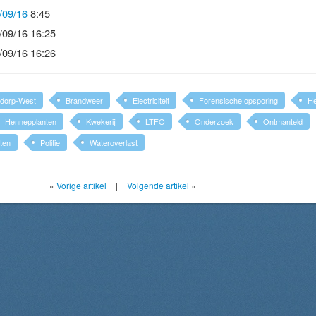
/09/16
8:45
/09/16 16:25
/09/16 16:26
jdorp-West
Brandweer
Electriciteit
Forensische opsporing
H
Hennepplanten
Kwekerij
LTFO
Onderzoek
Ontmanteld
ten
Politie
Wateroverlast
«
Vorige artikel
|
Volgende artikel
»