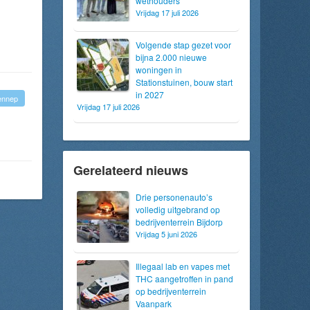
wethouders
Vrijdag 17 juli 2026
Volgende stap gezet voor
bijna 2.000 nieuwe
woningen in
Stationstuinen, bouw start
in 2027
ennep
Vrijdag 17 juli 2026
Gerelateerd nieuws
Drie personenauto’s
volledig uitgebrand op
bedrijventerrein Bijdorp
Vrijdag 5 juni 2026
Illegaal lab en vapes met
THC aangetroffen in pand
op bedrijventerrein
Vaanpark