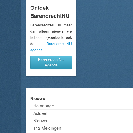
Ontdek
BarendrechtNU
BarendrechtNU is meer
dan alleen nieuws, we
hebben bijvoorbeeld ook
de
BarendrechtNU
agenda
BarendrechtNU
Agenda
Nieuws
Homepage
Actueel
Nieuws
112 Meldingen