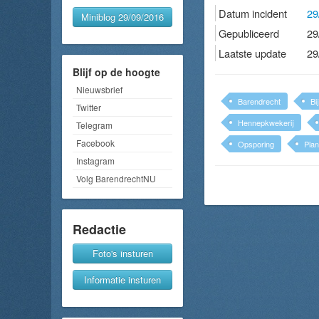
Datum incident
29
Miniblog 29/09/2016
Gepubliceerd
29
Laatste update
29
Blijf op de hoogte
Nieuwsbrief
Barendrecht
Bi
Twitter
Hennepkwekerij
Telegram
Facebook
Opsporing
Plan
Instagram
Volg BarendrechtNU
Redactie
Foto's insturen
Informatie insturen