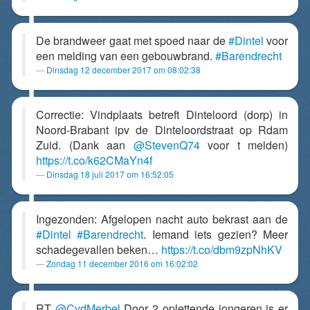
De brandweer gaat met spoed naar de
#Dintel
voor
een melding van een gebouwbrand.
#Barendrecht
Dinsdag 12 december 2017 om 08:02:38
Correctie: Vindplaats betreft Dinteloord (dorp) in
Noord-Brabant ipv de Dinteloordstraat op Rdam
Zuid. (Dank aan
@StevenQ74
voor t melden)
https://t.co/k62CMaYn4f
Dinsdag 18 juli 2017 om 16:52:05
Ingezonden: Afgelopen nacht auto bekrast aan de
#Dintel
#Barendrecht
. Iemand iets gezien? Meer
schadegevallen beken…
https://t.co/dbm9zpNhKV
Zondag 11 december 2016 om 16:02:02
RT
@CvdMerbel
Door 2 oplettende jongeren is er