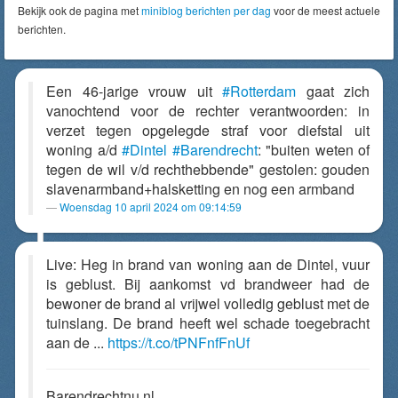
Bekijk ook de pagina met
miniblog berichten per dag
voor de meest actuele
berichten.
Een 46-jarige vrouw uit
#Rotterdam
gaat zich
vanochtend voor de rechter verantwoorden: in
verzet tegen opgelegde straf voor diefstal uit
woning a/d
#Dintel
#Barendrecht
: "buiten weten of
tegen de wil v/d rechthebbende" gestolen: gouden
slavenarmband+halsketting en nog een armband
Woensdag 10 april 2024 om 09:14:59
Live: Heg in brand van woning aan de Dintel, vuur
is geblust. Bij aankomst vd brandweer had de
bewoner de brand al vrijwel volledig geblust met de
tuinslang. De brand heeft wel schade toegebracht
aan de ...
https://t.co/tPNFnfFnUf
Barendrechtnu.nl