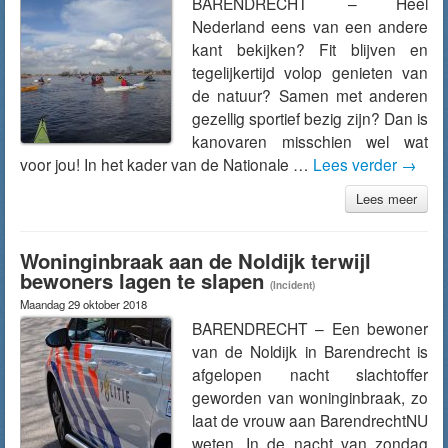
BARENDRECHT – Heel
Nederland eens van een andere
kant bekijken? Fit blijven en
tegelijkertijd volop genieten van
de natuur? Samen met anderen
gezellig sportief bezig zijn? Dan is
kanovaren misschien wel wat
voor jou! In het kader van de Nationale …
Lees verder
→
Lees meer
Woninginbraak aan de Noldijk terwijl
bewoners lagen te slapen
(Incident)
Maandag 29 oktober 2018
BARENDRECHT – Een bewoner
van de Noldijk in Barendrecht is
afgelopen nacht slachtoffer
geworden van woninginbraak, zo
laat de vrouw aan BarendrechtNU
weten. In de nacht van zondag