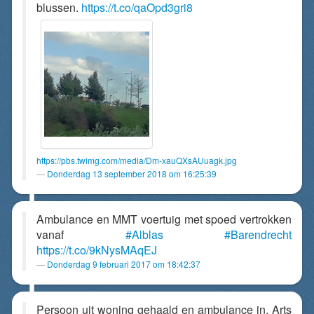
blussen.
https://t.co/qaOpd3gri8
https://pbs.twimg.com/media/Dm-xauQXsAUuagk.jpg
Donderdag 13 september 2018 om 16:25:39
Ambulance en MMT voertuig met spoed vertrokken
vanaf
#Alblas
#Barendrecht
https://t.co/9kNysMAqEJ
Donderdag 9 februari 2017 om 18:42:37
Persoon uit woning gehaald en ambulance in. Arts