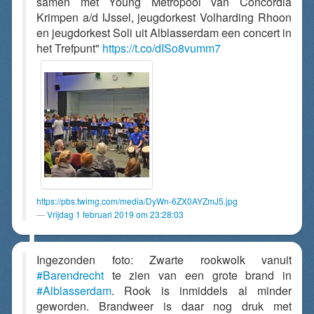
samen met Young Metropool van Concordia
Krimpen a/d IJssel, jeugdorkest Volharding Rhoon
en jeugdorkest Soli uit Alblasserdam een concert in
het Trefpunt"
https://t.co/dISo8vumm7
https://pbs.twimg.com/media/DyWn-6ZX0AYZmJ5.jpg
Vrijdag 1 februari 2019 om 23:28:03
Ingezonden foto: Zwarte rookwolk vanuit
#Barendrecht
te zien van een grote brand in
#Alblasserdam
. Rook is inmiddels al minder
geworden. Brandweer is daar nog druk met