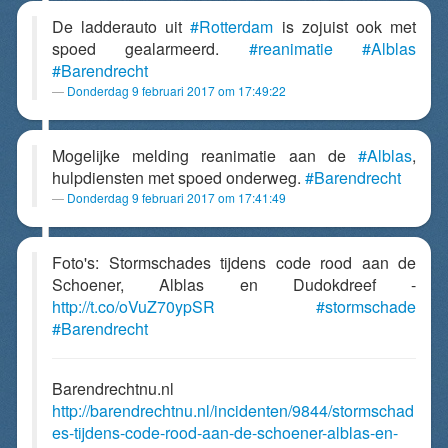
De ladderauto uit
#Rotterdam
is zojuist ook met
spoed gealarmeerd.
#reanimatie
#Alblas
#Barendrecht
Donderdag 9 februari 2017 om 17:49:22
Mogelijke melding reanimatie aan de
#Alblas
,
hulpdiensten met spoed onderweg.
#Barendrecht
Donderdag 9 februari 2017 om 17:41:49
Foto's: Stormschades tijdens code rood aan de
Schoener, Alblas en Dudokdreef -
http://t.co/oVuZ70ypSR
#stormschade
#Barendrecht
Barendrechtnu.nl
http://barendrechtnu.nl/incidenten/9844/stormschad
es-tijdens-code-rood-aan-de-schoener-alblas-en-