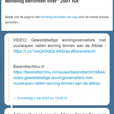
Miniblog berichten over "
2991 RA
"
Bekijk ook de pagina met
miniblog berichten per dag
voor de meest actuele
berichten.
VIDEO: Gewelddadige woningovervallers met
vuurwapen vallen woning binnen aan de Alblas -
https://t.co/1beQv5idQo
#Alblas
#Barendrecht
Barendrechtnu.nl
https://barendrechtnu.nl/nieuws/barendrecht/39844/
video-gewelddadige-woningovervallers-met-
vuurwapen-vallen-woning-binnen-aan-de-alblas
Donderdag 2 mei 2024 om 19:20:14