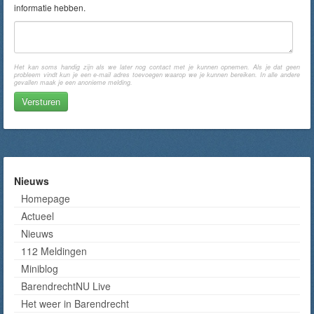
informatie hebben.
Het kan soms handig zijn als we later nog contact met je kunnen opnemen. Als je dat geen
probleem vindt kun je een e-mail adres toevoegen waarop we je kunnen bereiken. In alle andere
gevallen maak je een anonieme melding.
Nieuws
Homepage
Actueel
Nieuws
112 Meldingen
Miniblog
BarendrechtNU Live
Het weer in Barendrecht