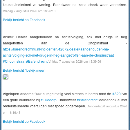
keuken/meterkast vd woning. Brandweer na korte check weer vertrokken.
Vrijdag 7 augustus 2026 om 18:26:10
Bekijk bericht op Facebook
Artikel: Dealer aangehouden na achtervolging, sok met drugs in heg
aangetroffen aan de Chopinstraat -
https://barendrechtnu.nl/incidenten/42072/dealer-aangehouden-na-
achtervolging-sok-met-drugs-in-heg-aangetroffen-aan-de-chopinstraat
#Chopinstraat
#Barendrecht
Vrijdag 7 augustus 2026 om 13:39:56
Bekijk bericht / bekijk meer
Afgelopen anderhalf uur al regelmatig veel sirenes te horen rond de
#A29
ivm
een grote duinbrand bij
#Ouddorp
. Brandweer
#Barendrecht
eerder ook al met
ondersteunende voertuigen met spoed opgeroepen.
Donderdag 6 augustus 2026
om 16:16:43
Bekijk bericht op Facebook