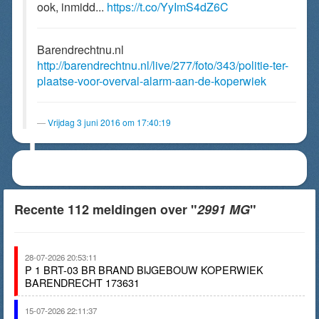
ook, inmidd...
https://t.co/YyImS4dZ6C
Barendrechtnu.nl
http://barendrechtnu.nl/live/277/foto/343/politie-ter-
plaatse-voor-overval-alarm-aan-de-koperwiek
Vrijdag 3 juni 2016 om 17:40:19
Recente 112 meldingen over "
2991 MG
"
28-07-2026 20:53:11
P 1 BRT-03 BR BRAND BIJGEBOUW KOPERWIEK
BARENDRECHT 173631
15-07-2026 22:11:37