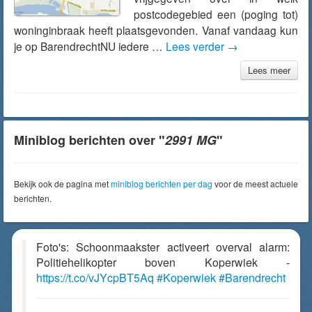
postcodegebied een (poging tot)
woninginbraak heeft plaatsgevonden. Vanaf vandaag kun
je op BarendrechtNU iedere …
Lees verder
→
Lees meer
Miniblog berichten over "
2991 MG
"
Bekijk ook de pagina met
miniblog berichten per dag
voor de meest actuele
berichten.
Foto's: Schoonmaakster activeert overval alarm:
Politiehelikopter boven Koperwiek -
https://t.co/vJYcpBT5Aq
#Koperwiek
#Barendrecht