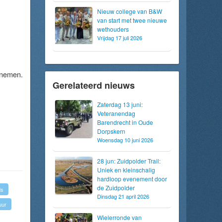
Nieuw college van B&W
van start met twee nieuwe
wethouders
Vrijdag 17 juli 2026
lnemen.
Gerelateerd nieuws
Zaterdag 13 juni:
Veteranendag
Barendrecht in Oude
Dorpskern
Woensdag 10 juni 2026
28 jun: Zuidpolder Trail:
Uniek en kleinschalig
hardloop evenement door
de Zuidpolder
ds
Dinsdag 21 april 2026
uur
Wielerronde van