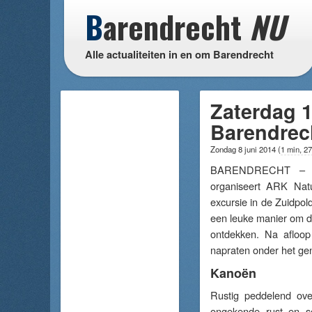
B
arendrecht
NU
Alle actualiteiten in en om Barendrecht
Zaterdag 1
Barendrec
Zondag 8 juni 2014
(
1 min, 2
BARENDRECHT – Za
organiseert ARK Natu
excursie in de Zuidpol
een leuke manier om de
ontdekken. Na afloop
napraten onder het ge
Kanoën
Rustig peddelend ove
ongekende rust en s