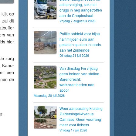
achtervolging, sok met
drugs in heg aangetroffen
 kijk op
aan de Chopinstraat
zal dit
Vrijdag 7 augustus 2026
tbuffer
Politie ontdekt voor bijna
ers van
half miljoen euro aan
ds hier
gestolen spullen in loods
aan het Zuideinde
Dinsdag 21 juli 2026
de zorg
. Kano-
Van dinsdag t/m vrijdag
mer een
geen treinen van station
nnen de
Barendrecht;
werkzaamheden aan
spoor
Maandag 20 juli 2026
Weer aanpassing kruising
t.
Zuidersingel/Avenue
Carnisse: Geen voorrang
meer voor fietsers
Vrijdag 17 juli 2026