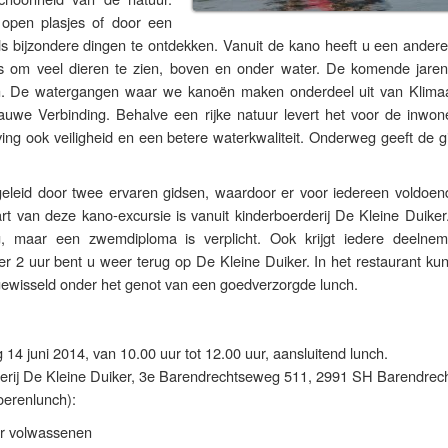
 open plasjes of door een
ds bijzondere dingen te ontdekken. Vanuit de kano heeft u een andere
s om veel dieren te zien, boven en onder water. De komende jaren 
. De watergangen waar we kanoën maken onderdeel uit van Klimaa
uwe Verbinding. Behalve een rijke natuur levert het voor de inwon
ng ook veiligheid en een betere waterkwaliteit. Onderweg geeft de gi
eleid door twee ervaren gidsen, waardoor er voor iedereen voldoen
rt van deze kano-excursie is vanuit kinderboerderij De Kleine Duiker
ig, maar een zwemdiploma is verplicht. Ook krijgt iedere deelne
 2 uur bent u weer terug op De Kleine Duiker. In het restaurant ku
gewisseld onder het genot van een goedverzorgde lunch.
14 juni 2014, van 10.00 uur tot 12.00 uur, aansluitend lunch.
erij De Kleine Duiker, 3e Barendrechtseweg 511, 2991 SH Barendrech
oerenlunch):
or volwassenen