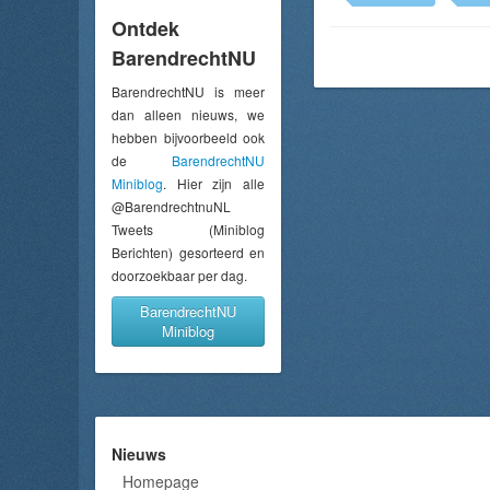
Ontdek
BarendrechtNU
BarendrechtNU is meer
dan alleen nieuws, we
hebben bijvoorbeeld ook
de
BarendrechtNU
Miniblog
. Hier zijn alle
@BarendrechtnuNL
Tweets (Miniblog
Berichten) gesorteerd en
doorzoekbaar per dag.
BarendrechtNU
Miniblog
Nieuws
Homepage