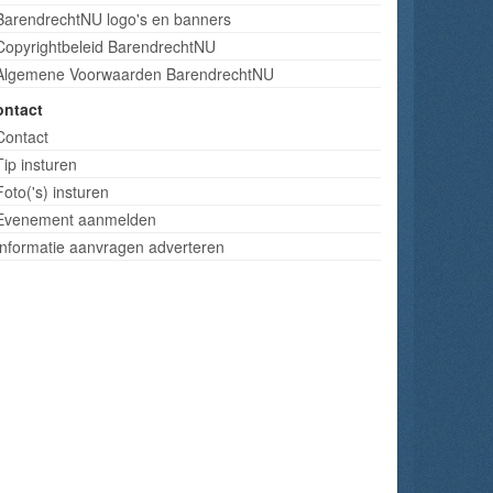
BarendrechtNU logo's en banners
Copyrightbeleid BarendrechtNU
Algemene Voorwaarden BarendrechtNU
ontact
Contact
Tip insturen
Foto('s) insturen
Evenement aanmelden
Informatie aanvragen adverteren