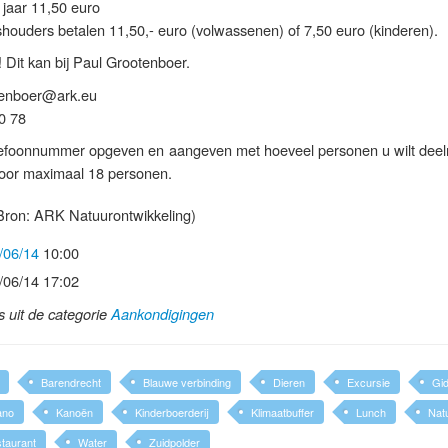
 jaar 11,50 euro
ouders betalen 11,50,- euro (volwassenen) of 7,50 euro (kinderen).
 Dit kan bij Paul Grootenboer.
tenboer@ark.eu
0 78
efoonnummer opgeven en aangeven met hoeveel personen u wilt dee
 voor maximaal 18 personen.
ron: ARK Natuurontwikkeling)
/06/14
10:00
/06/14 17:02
ls uit de categorie
Aankondigingen
Barendrecht
Blauwe verbinding
Dieren
Excursie
Gi
ano
Kanoën
Kinderboerderij
Klimaatbuffer
Lunch
Nat
taurant
Water
Zuidpolder