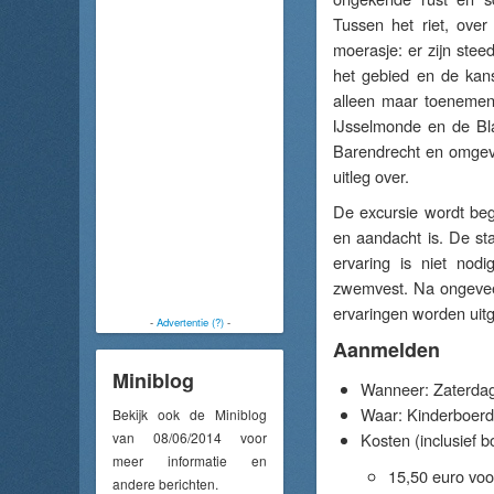
Tussen het riet, over
moerasje: er zijn stee
het gebied en de kan
alleen maar toenemen
IJsselmonde en de Bla
Barendrecht en omgevi
uitleg over.
De excursie wordt beg
en aandacht is. De sta
ervaring is niet nod
zwemvest. Na ongeveer
ervaringen worden uit
-
Advertentie (?)
-
Aanmelden
Miniblog
Wanneer: Zaterdag 
Waar: Kinderboerd
Bekijk ook de Miniblog
van 08/06/2014 voor
Kosten (inclusief b
meer informatie en
15,50 euro vo
andere berichten.