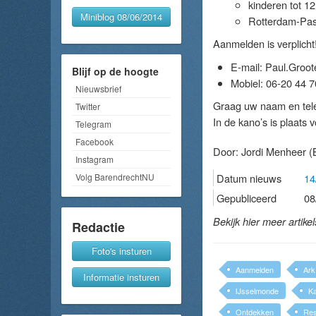
kinderen tot 12
Miniblog 08/06/2014
Rotterdam-Pash
Aanmelden is verplicht!
E-mail: Paul.Groo
Blijf op de hoogte
Mobiel: 06-20 44 7
Nieuwsbrief
Graag uw naam en tel
Twitter
In de kano’s is plaats
Telegram
Facebook
Door:
Jordi Menheer
(B
Instagram
Volg BarendrechtNU
Datum nieuws
14
Gepubliceerd
08
Bekijk hier meer artike
Redactie
Foto's insturen
Aanmelden
Ark
Informatie insturen
IJsselmonde
K
Ontdekken
Res