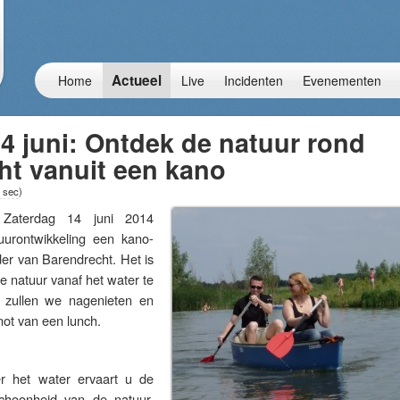
Actueel
Home
Live
Incidenten
Evenementen
4 juni: Ontdek de natuur rond
ht vanuit een kano
7 sec
)
terdag 14 juni 2014
urontwikkeling een kano-
der van Barendrecht. Het is
 natuur vanaf het water te
 zullen we nagenieten en
not van een lunch.
r het water ervaart u de
choonheid van de natuur.