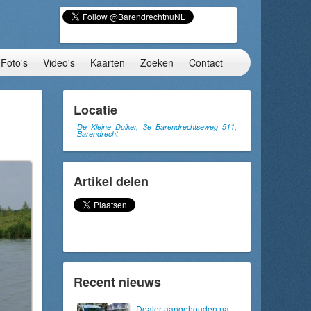
Foto's
Video's
Kaarten
Zoeken
Contact
Locatie
De Kleine Duiker, 3e Barendrechtseweg 511,
Barendrecht
Artikel delen
Recent nieuws
Dealer aangehouden na