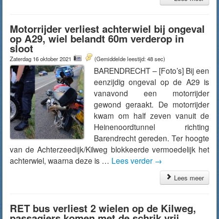
Motorrijder verliest achterwiel bij ongeval
op A29, wiel belandt 60m verderop in
sloot
Zaterdag 16 oktober 2021
(Gemiddelde leestijd: 48 sec)
BARENDRECHT – [Foto’s] Bij een
eenzijdig ongeval op de A29 is
vanavond een motorrijder
gewond geraakt. De motorrijder
kwam om half zeven vanuit de
Heinenoordtunnel richting
Barendrecht gereden. Ter hoogte
van de Achterzeedijk/Kilweg blokkeerde vermoedelijk het
achterwiel, waarna deze is …
Lees verder
→
Lees meer
RET bus verliest 2 wielen op de Kilweg,
passagiers komen met de schrik vrij