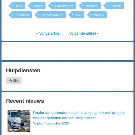
Auto
Band
Barendrecht
Blokken
Diefstal
Gestolen
Vrijheidsakker
Wiel
Wielen
«
Vorige artikel
|
Volgende artikel
»
Hulpdiensten
Politie
Recent nieuws
Dealer aangehouden na achtervolging, sok met drugs in
heg aangetroffen aan de Chopinstraat
Vrijdag 7 augustus 2026