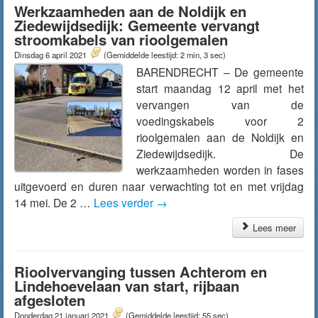
Werkzaamheden aan de Noldijk en
Ziedewijdsedijk: Gemeente vervangt
stroomkabels van rioolgemalen
Dinsdag 6 april 2021
(Gemiddelde leestijd: 2 min, 3 sec)
BARENDRECHT – De gemeente
start maandag 12 april met het
vervangen van de
voedingskabels voor 2
rioolgemalen aan de Noldijk en
Ziedewijdsedijk. De
werkzaamheden worden in fases
uitgevoerd en duren naar verwachting tot en met vrijdag
14 mei. De 2 …
Lees verder
→
Lees meer
Rioolvervanging tussen Achterom en
Lindehoevelaan van start, rijbaan
afgesloten
Donderdag 21 januari 2021
(Gemiddelde leestijd: 55 sec)