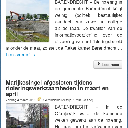
BARENDRECHT – De riolering in
de gemeente Barendrecht krijgt
weinig (politiek bestuurlijke)
aandacht van zowel het college
als de raad. De kwaliteit van de
informatievoorziening over de
uitvoering van het rioleringsbeleid
is onder de maat, zo stelt de Rekenkamer Barendrecht …
Lees verder
→
Lees meer
Marijkesingel afgesloten tijdens
rioleringswerkzaamheden in maart en
april
Zondag 4 maart 2018
(Gemiddelde leestijd: 1 min, 28 sec)
BARENDRECHT – In de
Oranjewijk wordt de komende
weken gewerkt aan de riolering.
Het gaat om het vervangen van