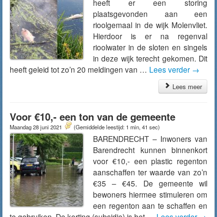
heeft er een storing
plaatsgevonden aan een
rioolgemaal in de wijk Molenvliet.
Hierdoor is er na regenval
rioolwater in de sloten en singels
in deze wijk terecht gekomen. Dit
heeft geleid tot zo’n 20 meldingen van …
Lees verder
→
Lees meer
Voor €10,- een ton van de gemeente
Maandag 28 juni 2021
(Gemiddelde leestijd: 1 min, 41 sec)
BARENDRECHT – Inwoners van
Barendrecht kunnen binnenkort
voor €10,- een plastic regenton
aanschaffen ter waarde van zo’n
€35 – €45. De gemeente wil
bewoners hiermee stimuleren om
een regenton aan te schaffen en
te gebruiken. De korting (subsidie) is het …
Lees verder
→