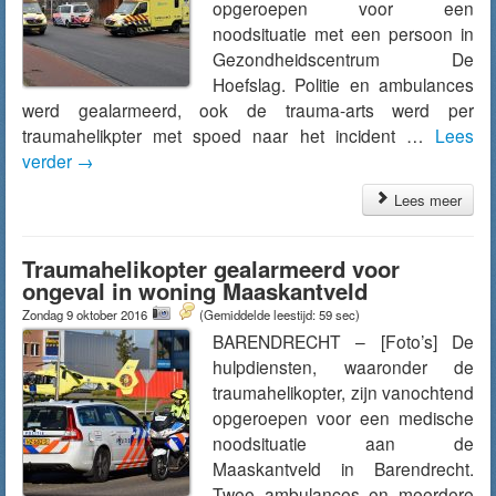
opgeroepen voor een
noodsituatie met een persoon in
Gezondheidscentrum De
Hoefslag. Politie en ambulances
werd gealarmeerd, ook de trauma-arts werd per
traumahelikpter met spoed naar het incident …
Lees
verder
→
Lees meer
Traumahelikopter gealarmeerd voor
ongeval in woning Maaskantveld
Zondag 9 oktober 2016
(Gemiddelde leestijd: 59 sec)
BARENDRECHT – [Foto’s] De
hulpdiensten, waaronder de
traumahelikopter, zijn vanochtend
opgeroepen voor een medische
noodsituatie aan de
Maaskantveld in Barendrecht.
Twee ambulances en meerdere