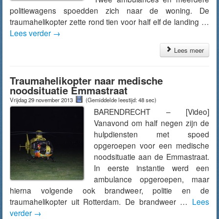
politiewagens spoedden zich naar de woning. De
traumahelikopter zette rond tien voor half elf de landing …
Lees verder
→
Lees meer
Traumahelikopter naar medische
noodsituatie Emmastraat
Vrijdag 29 november 2013
(Gemiddelde leestijd: 48 sec)
BARENDRECHT – [Video]
Vanavond om half negen zijn de
hulpdiensten met spoed
opgeroepen voor een medische
noodsituatie aan de Emmastraat.
In eerste instantie werd een
ambulance opgeroepen, maar
hierna volgende ook brandweer, politie en de
traumahelikopter uit Rotterdam. De brandweer …
Lees
verder
→