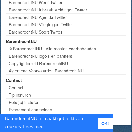
BarendrechtNU Weer Twitter
BarendrechtNU Inbraak Meldingen Twitter
BarendrechtNU Agenda Twitter
BarendrechtNU Vliegtuigen Twitter
BarendrechtNU Sport Twitter
BarendrechtNU
© BarendrechtNU - Alle rechten voorbehouden
BarendrechtNU logo's en banners
Copyrightbeleid BarendrechtNU
Algemene Voorwaarden BarendrechtNU
Contact
Contact
Tip insturen
Foto('s) insturen
Evenement aanmelden
Informatie aanvragen adverteren
BarendrechtNU.nl maakt gebruikt van
OK!
cookies
Lees meer