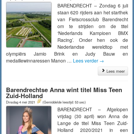
BARENDRECHT – Zondag 6 juli
staan 620 rijders aan het starthek
van Fietscrossclub Barendrecht
om te strijden om de titel
‘Nederlands Kampioen BMX
Racing’. Onder hen ook de
Nederlandse wereldtop met
olympiërs Jamio Brink en Judy Bauw en
medaillewinnaressen Manon …
Lees verder
→
Lees meer
Barendrechtse Anna wint titel Miss Teen
Zuid-Holland
Dinsdag 4 mei 2021
(Gemiddelde leestijd: 53 sec)
BARENDRECHT – Afgelopen
vrijdag (30 april) won Anna de
Lange de titel Miss Teen Zuid-
Holland 2020/2021 in een