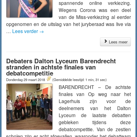
spannende online verkiezing.
Wegens Corona was een deel
van de Miss-verkiezing al eerder
opgenomen en de uitslag van het juryberaad was live via
…
Lees verder
→
Lees meer
Debaters Dalton Lyceum Barendrecht
stranden in achtste finales van
debatcompetitie
Donderdag 29 maart 2018
(Gemiddelde leestijd: 1 min, 31 sec)
BARENDRECHT – De achtste
finales van Op weg naar het
Lagerhuis zijn voor de
deelnemers van het Dalton
Lyceum de laatste debatten
gebleken tijdens deze
debatcompetitie. Van de zestien
scholen zijn er acht afgevallen, waaronder het debatteam