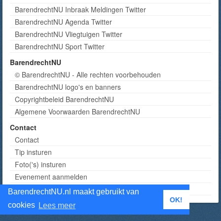
BarendrechtNU Inbraak Meldingen Twitter
BarendrechtNU Agenda Twitter
BarendrechtNU Vliegtuigen Twitter
BarendrechtNU Sport Twitter
BarendrechtNU
© BarendrechtNU - Alle rechten voorbehouden
BarendrechtNU logo's en banners
Copyrightbeleid BarendrechtNU
Algemene Voorwaarden BarendrechtNU
Contact
Contact
Tip insturen
Foto('s) insturen
Evenement aanmelden
Informatie aanvragen adverteren
BarendrechtNU.nl maakt gebruikt van
OK!
cookies
Lees meer