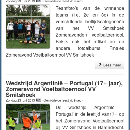
Zondag 23 juni 2013
(Gemiddelde leestijd: 9 sec)
Teamfoto’s van de winnende
teams (1e, 2e en 3e) in de
verschillende leeftijdscategorieën
van het VV Smitshoek
Zomeravonden Voetbaltoernooi.
Bekijk ook het artikel en de
andere fotoalbums: Finales
Zomeravond Voetbaltoernooi VV Smitshoek
Lees meer
Wedstrijd Argentinië – Portugal (17+ jaar),
Zomeravond Voetbaltoernooi VV
Smitshoek
Zondag 23 juni 2013
(Gemiddelde leestijd: 9 sec)
De wedstrijd ‘Argentinië –
Portugal’ in de leeftijd van17+ op
het Zomeravond Voetbaltoernooi
bij VV Smitshoek in Barendrecht.