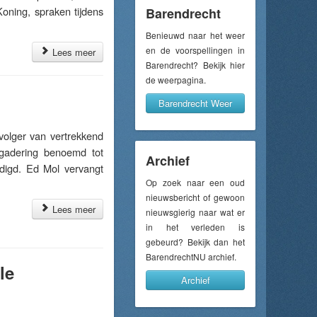
ning, spraken tijdens
Barendrecht
Benieuwd naar het weer
en de voorspellingen in
Lees meer
Barendrecht? Bekijk hier
de weerpagina.
Barendrecht Weer
lger van vertrekkend
rgadering benoemd tot
Archief
digd. Ed Mol vervangt
Op zoek naar een oud
nieuwsbericht of gewoon
Lees meer
nieuwsgierig naar wat er
in het verleden is
gebeurd? Bekijk dan het
BarendrechtNU archief.
le
Archief