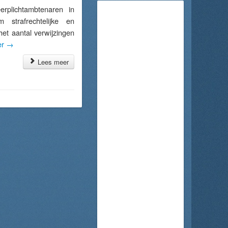
plichtambtenaren in
trafrechtelijke en
het aantal verwijzingen
er
→
Lees meer