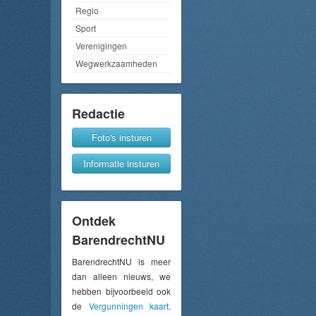
Regio
Sport
Verenigingen
Wegwerkzaamheden
Redactie
Foto's insturen
Informatie insturen
Ontdek
BarendrechtNU
BarendrechtNU is meer
dan alleen nieuws, we
hebben bijvoorbeeld ook
de
Vergunningen kaart
.