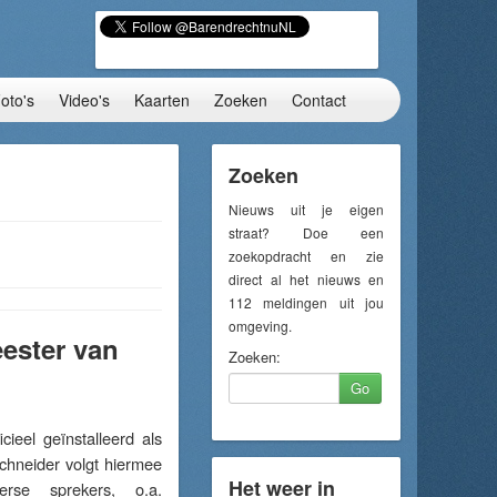
oto's
Video's
Kaarten
Zoeken
Contact
Zoeken
Nieuws uit je eigen
straat? Doe een
zoekopdracht en zie
direct al het nieuws en
112 meldingen uit jou
omgeving.
ester van
Zoeken:
Go
eel geïnstalleerd als
hneider volgt hiermee
Het weer in
rse sprekers, o.a.