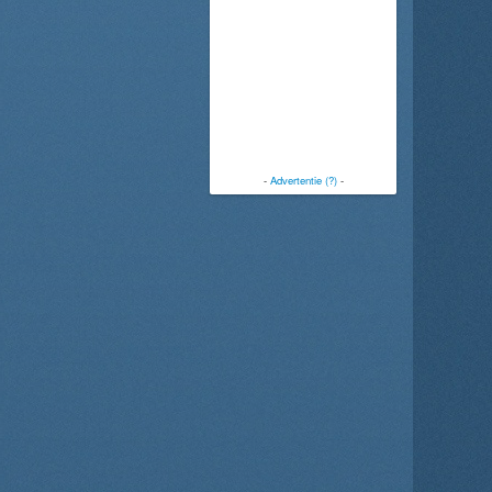
-
Advertentie (?)
-