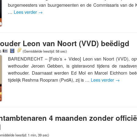
burgemeesters van buurgemeenten en de Commissaris van de Ko
…
Lees verder
→
ouder Leon van Noort (VVD) beëdigd
15
(Gemiddelde leestijd: 58 sec)
BARENDRECHT – [Foto’s + Video] Leon van Noort (VVD), opvo
wethouder Jeroen Gebben, is gisteravond tijdens de raadsve
wethouder. Daarnaast werden Ed Mol en Marcel Eichhorn beë
tijdelijk Reshma Roopram (PvdA), zij is …
Lees verder
→
htambtenaren 4 maanden zonder officië
d
middelde leestijd: 1 min, 39 sec)