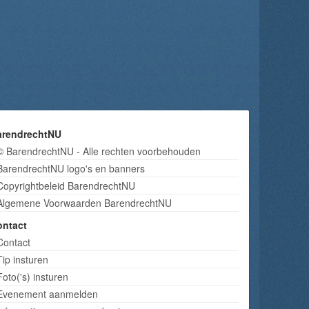
arendrechtNU
© BarendrechtNU - Alle rechten voorbehouden
BarendrechtNU logo's en banners
Copyrightbeleid BarendrechtNU
Algemene Voorwaarden BarendrechtNU
ontact
Contact
Tip insturen
Foto('s) insturen
Evenement aanmelden