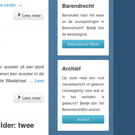
s verder
→
Barendrecht
Lees meer
Benieuwd naar het weer
en de voorspellingen in
Barendrecht? Bekijk hier
de weerpagina.
s
Barendrecht Weer
scooter uit een sloot
Archief
geren een scooter in de
Op zoek naar een oud
f de Waalstraat …
Lees
nieuwsbericht of gewoon
nieuwsgierig naar wat er
in het verleden is
Lees meer
gebeurd? Bekijk dan het
BarendrechtNU archief.
Archief
lder: twee