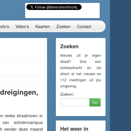
oto's
Video's
Kaarten
Zoeken
Contact
Zoeken
Nieuws uit je eigen
straat? Doe een
zoekopdracht en zie
direct al het nieuws en
112 meldingen uit jou
omgeving.
edreigingen,
Zoeken:
Go
 reeks straatroven in
 van scholencampus
Het weer in
ich eerder deze maand