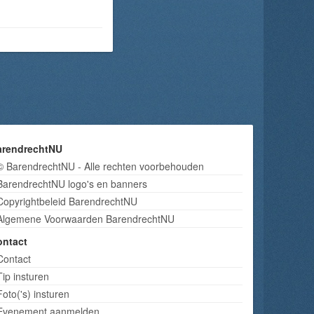
arendrechtNU
© BarendrechtNU - Alle rechten voorbehouden
BarendrechtNU logo's en banners
Copyrightbeleid BarendrechtNU
Algemene Voorwaarden BarendrechtNU
ontact
Contact
Tip insturen
Foto('s) insturen
Evenement aanmelden