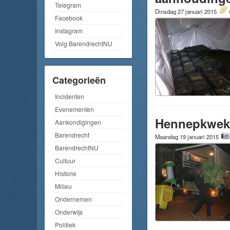
Telegram
Dinsdag 27 januari 2015
Facebook
Instagram
Volg BarendrechtNU
Categorieën
Incidenten
Evenementen
Hennepkweke
Aankondigingen
Barendrecht
Maandag 19 januari 2015
BarendrechtNU
Cultuur
Historie
Milieu
Ondernemen
Onderwijs
Politiek