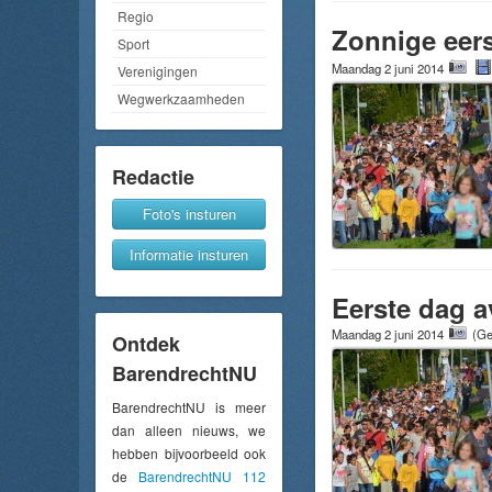
Regio
Zonnige eers
Sport
Maandag 2 juni 2014
Verenigingen
Wegwerkzaamheden
Redactie
Foto's insturen
Informatie insturen
Eerste dag 
Maandag 2 juni 2014
(Ge
Ontdek
BarendrechtNU
BarendrechtNU is meer
dan alleen nieuws, we
hebben bijvoorbeeld ook
de
BarendrechtNU 112