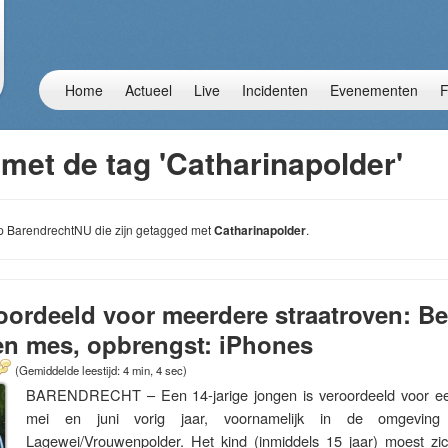
Home
Actueel
Live
Incidenten
Evenementen
F
met de tag 'Catharinapolder'
 op BarendrechtNU die zijn getagged met
Catharinapolder
.
roordeeld voor meerdere straatroven: B
en mes, opbrengst: iPhones
(Gemiddelde leestijd: 4 min, 4 sec)
BARENDRECHT – Een 14-jarige jongen is veroordeeld voor een
mei en juni vorig jaar, voornamelijk in de omgeving
Lagewei/Vrouwenpolder. Het kind (inmiddels 15 jaar) moest z