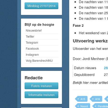
De nachten van 11
Miniblog 27/07/2014
De nachten van 18
De nachten van 25
De nachten van 1 
Blijf op de hoogte
Fase 2
Nieuwsbrief
Het weekend van 2
Twitter
Uitvoering werk
Telegram
Uitvoerder van het wer
Facebook
Instagram
Door:
Jordi Menheer
(
Volg BarendrechtNU
Datum nieuws
28
Gepubliceerd
27
Redactie
Bekijk hier meer artike
Foto's insturen
Informatie insturen
A15
A16
Noord
Parallel