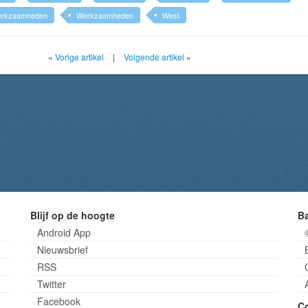
rkzaamheden
Werkzaamheden
West
«
Vorige artikel
|
Volgende artikel
»
Blijf op de hoogte
B
Android App
Nieuwsbrief
RSS
Twitter
Facebook
C