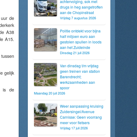
achtervolging, sok met
drugs in heg aangetroffen
aan de Chopinstraat
 uur de
Vrijdag 7 augustus 2026
erkerk
Politie ontdekt voor bijna
 de A38
half miljoen euro aan
de A15.
gestolen spullen in loods
aan het Zuideinde
Dinsdag 21 juli 2026
 tussen
Van dinsdag t/m vrijdag
geen treinen van station
 gelijk
Barendrecht;
werkzaamheden aan
spoor
 is de
Maandag 20 juli 2026
Weer aanpassing kruising
Zuidersingel/Avenue
Carnisse: Geen voorrang
meer voor fietsers
Vrijdag 17 juli 2026