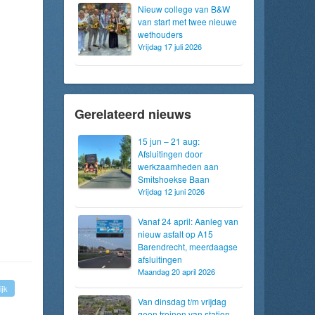
Nieuw college van B&W
van start met twee nieuwe
wethouders
Vrijdag 17 juli 2026
Gerelateerd nieuws
15 jun – 21 aug:
Afsluitingen door
werkzaamheden aan
Smitshoekse Baan
Vrijdag 12 juni 2026
Vanaf 24 april: Aanleg van
nieuw asfalt op A15
Barendrecht, meerdaagse
afsluitingen
Maandag 20 april 2026
ijk
Van dinsdag t/m vrijdag
geen treinen van station