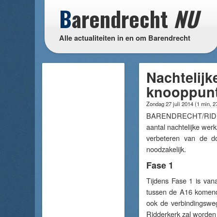
B
arendrecht
NU
Alle actualiteiten in en om Barendrecht
Nachtelij
knooppunt
Zondag 27 juli 2014
(
1 min, 2
BARENDRECHT/RIDDERK
aantal nachtelijke we
verbeteren van de d
noodzakelijk.
Fase 1
Tijdens Fase 1 is van
tussen de A16 komende
ook de verbindingsweg
Ridderkerk zal worden 