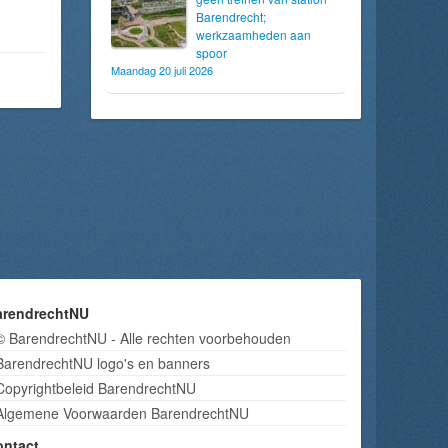
Barendrecht;
werkzaamheden aan
spoor
Maandag 20 juli 2026
arendrechtNU
© BarendrechtNU - Alle rechten voorbehouden
BarendrechtNU logo's en banners
Copyrightbeleid BarendrechtNU
Algemene Voorwaarden BarendrechtNU
ontact