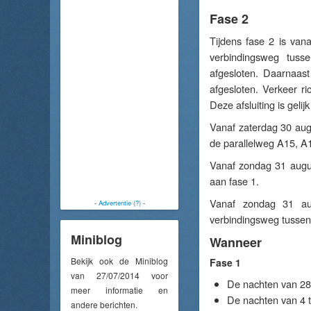
Fase 2
Tijdens fase 2 is van
verbindingsweg tus
afgesloten. Daarnaas
afgesloten. Verkeer r
Deze afsluiting is gelij
Vanaf zaterdag 30 aug
de parallelweg A15, A1
Vanaf zondag 31 augus
aan fase 1.
Vanaf zondag 31 au
-
Advertentie (?)
-
verbindingsweg tussen 
Miniblog
Wanneer
Bekijk ook de Miniblog
Fase 1
van 27/07/2014 voor
De nachten van 28 
meer informatie en
De nachten van 4 
andere berichten.