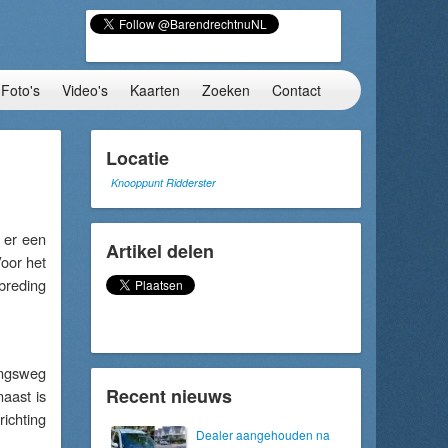
Foto's
Video's
Kaarten
Zoeken
Contact
Locatie
Knooppunt Ridderster
 er een
Artikel delen
oor het
breding
ingsweg
Recent nieuws
aast is
ichting
Dealer aangehouden na