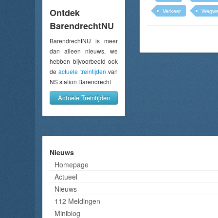
Ontdek
Verkeer
Wegwe
BarendrechtNU
BarendrechtNU is meer
dan alleen nieuws, we
hebben bijvoorbeeld ook
de
actuele treintijden
van
NS station Barendrecht
Actuele Treintijden
Nieuws
Homepage
Actueel
Nieuws
112 Meldingen
Miniblog