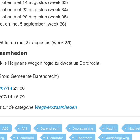
 tot en met 14 augustus (week 33)
 tot en met 22 augustus (week 34)
 tot en met 28 augustus (week 35)
tot en met 5 september (week 36)
9 tot en met 31 augustus (week 35)
zaamheden
k is Heijmans Wegen regio zuidwest uit Dordrecht.
Bron: Gemeente Barendrecht)
/07/14
21:00
/07/14 18:29
ls uit de categorie
Wegwerkzaamheden
A38
Afrit
Barendrecht
Doorstroming
Nacht
Nachtel
weg
Ridderkerk
Ridderster
Rotterdam
Verbindingsweg