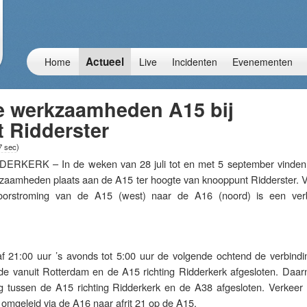
Actueel
Home
Live
Incidenten
Evenementen
ke werkzaamheden A15 bij
 Ridderster
7 sec
)
ERK – In de weken van 28 juli tot en met 5 september vinden
rkzaamheden plaats aan de A15 ter hoogte van knooppunt Ridderster. V
oorstroming van de A15 (west) naar de A16 (noord) is een ver
af 21:00 uur ’s avonds tot 5:00 uur de volgende ochtend de verbind
 vanuit Rotterdam en de A15 richting Ridderkerk afgesloten. Daarn
 tussen de A15 richting Ridderkerk en de A38 afgesloten. Verkeer r
omgeleid via de A16 naar afrit 21 op de A15.