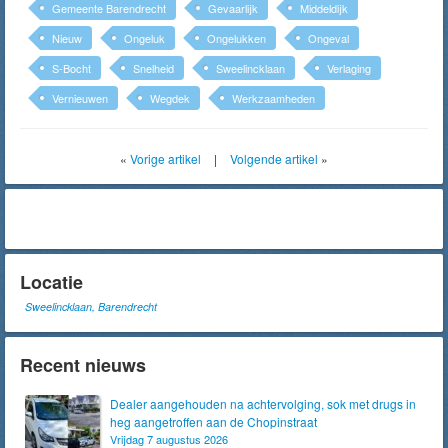
Gemeente Barendrecht
Gevaarlijk
Middeldijk
Nieuw
Ongeluk
Ongelukken
Ongeval
S-Bocht
Snelheid
Sweelincklaan
Verlaging
Vernieuwen
Wegdek
Werkzaamheden
«
Vorige artikel
|
Volgende artikel
»
Locatie
Sweelincklaan, Barendrecht
Recent nieuws
Dealer aangehouden na achtervolging, sok met drugs in
heg aangetroffen aan de Chopinstraat
Vrijdag 7 augustus 2026