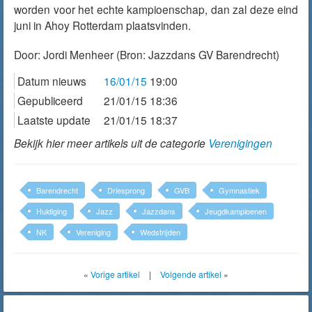
worden voor het echte kampioenschap, dan zal deze eind
juni in Ahoy Rotterdam plaatsvinden.
Door:
Jordi Menheer
(Bron: Jazzdans GV Barendrecht)
Datum nieuws
16/01/15
19:00
Gepubliceerd
21/01/15 18:36
Laatste update
21/01/15 18:37
Bekijk hier meer artikels uit de categorie
Verenigingen
Barendrecht
Driesprong
GVB
Gymnastiek
Huldiging
Jazz
Jazzdans
Jeugdkampioenen
NK
Vereniging
Wedstrijden
«
Vorige artikel
|
Volgende artikel
»