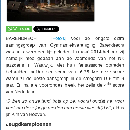
BARENDRECHT – [
Foto’s
] Voor de jongste extra
trainingsgroep van Gymnastiekvereniging Barendrecht
was het alweer een tijd geleden. In maart 2014 hebben zij
namelijk mee gedaan aan de voorronde van het NK
jazzdans in Waalwijk. Met hun fantastische optreden
behaalden meiden een score van 16.35. Met deze score
waren zij de beste dansgroep in de categorie D 6 t/m 9
de
jaar. En na alle voorrondes bleek het zelfs de 4
score
van Nederland.
“
Ik ben zo ontzettend trots op ze, vooral omdat het voor
veel van deze jonge meiden hun eerste wedstrijd is
”, aldus
juf Kim van Hoeven.
Jeugdkampioenen