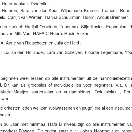
 Huub Vankan. Dwarsfluit:
n Heteren, Sara van der Keur, Wijnemarie Kramer. Trompet: Roan 
veld, Carlijn van Wetten, Hanna Schuurman. Hoorn: Anouk Bremmer.
n klarinet: Harijati Ockeloen. Tenor-sax: Stijn Kasius. Euphonium:
mone van Mill. Voor HAFA C Hoorn: Robin Visker
t A: Anne van Rietschoten en Julia de Held .
t 1: Louisa den Hollander, Lara van Schelven, Floortje Legemaate, Yf
beginnen weer lessen op alle instrumenten uit de harmoniebezettin
 Dit kan als groepsles of individuele les voor beginners. V.a. 6 j
 MuziekMaatjes startersklas op vrijdagmiddag. Ook blokfluit, Peu
n weer.
 alle orkesten leden welkom (volwassenen en jeugd) die al een instrumen
pelen.
n 20 Jaar met minimaal Hafa B niveau zijn op alle instrumenten va
enorkest B’tween. Dit orkest staat o.l.v. Johan Noorthout en repet