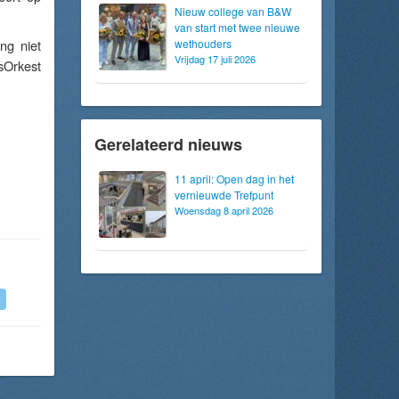
Nieuw college van B&W
van start met twee nieuwe
ng niet
wethouders
Vrijdag 17 juli 2026
sOrkest
Gerelateerd nieuws
11 april: Open dag in het
vernieuwde Trefpunt
Woensdag 8 april 2026