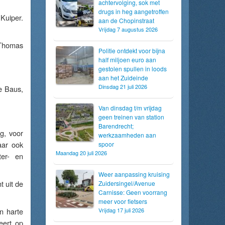
achtervolging, sok met
drugs in heg aangetroffen
Kuiper.
aan de Chopinstraat
Vrijdag 7 augustus 2026
 Thomas
Politie ontdekt voor bijna
half miljoen euro aan
gestolen spullen in loods
aan het Zuideinde
Dinsdag 21 juli 2026
ke Baus,
Van dinsdag t/m vrijdag
geen treinen van station
Barendrecht;
g, voor
werkzaamheden aan
aar ook
spoor
Maandag 20 juli 2026
ter- en
Weer aanpassing kruising
t uit de
Zuidersingel/Avenue
Carnisse: Geen voorrang
meer voor fietsers
n harte
Vrijdag 17 juli 2026
eert op