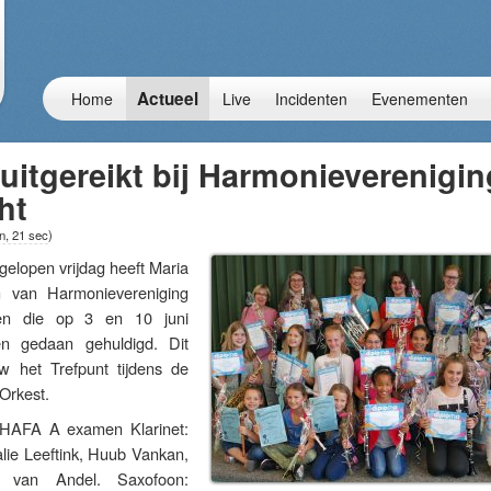
Actueel
Home
Live
Incidenten
Evenementen
uitgereikt bij Harmonieverenigin
ht
n, 21 sec
)
open vrijdag heeft Maria
ch van Harmonievereniging
den die op 3 en 10 juni
en gedaan gehuldigd. Dit
w het Trefpunt tijdens de
dOrkest.
 HAFA A examen Klarinet:
ie Leeftink, Huub Vankan,
s van Andel. Saxofoon: