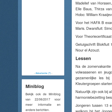
Madelief van Horssen,
Elle Baus, Thirza va
Hobo: William Kraaije
Voor het HAFA B exame
Maris. Dwarsfluit: Si
Voor Theoriecertificaa
Getuigschrift Blokflui
Nour el Azouzi.
Lessen
Na de zomervakantie 
volwassenen en jeugd.
-
Advertentie (?)
-
gezamenlijke les bij
Kleutergroepen starte
Miniblog
Natuurlijk zijn ook bij
Bekijk ook de Miniblog
harmoniebezetting bes
van 22/06/2017 voor
meer informatie en
Jongeren tussen 13 e
andere berichten.
welkom bij het Jonger