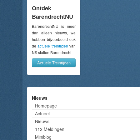
Ontdek
BarendrechtNU
BarendrechtNU is meer
dan alleen nieuws, we
hebben bijvoorbeeld ook
de
actuele treintijden
van
NS station Barendrecht
Actuele Treintijden
Nieuws
Homepage
Actueel
Nieuws
112 Meldingen
Miniblog