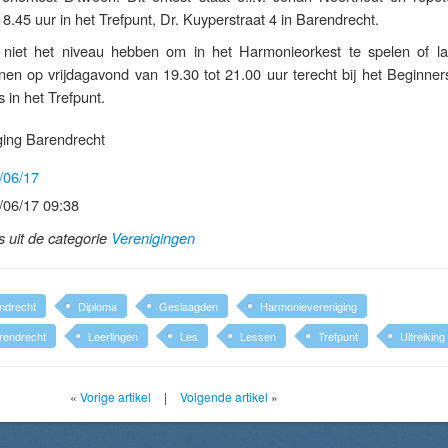
8.45 uur in het Trefpunt, Dr. Kuyperstraat 4 in Barendrecht.
niet het niveau hebben om in het Harmonieorkest te spelen of la
en op vrijdagavond van 19.30 tot 21.00 uur terecht bij het Beginner
in het Trefpunt.
ing Barendrecht
/06/17
/06/17 09:38
ls uit de categorie
Verenigingen
ndrecht
Diploma
Geslaagden
Harmonievereniging
rendrecht
Leerlingen
Les
Lessen
Trefpunt
Uitreiking
«
Vorige artikel
|
Volgende artikel
»