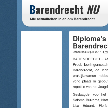
B
arendrecht
NU
Alle actualiteiten in en om Barendrecht
Diploma’s 
Barendrec
Donderdag 22 juni 2017
(
1 mi
BARENDRECHT – Afgel
Prooi, leerlingencoa
Barendrecht, de le
praktijkexamen hebb
vond plaats in gebou
repetitie van het Jeug
Geslaagden voor het
Salome Buikema, Natal
Lisa Eduard, Flori