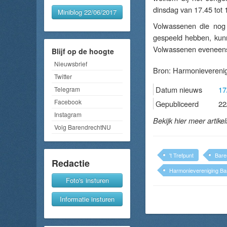
dinsdag van 17.45 tot 1
Miniblog 22/06/2017
Volwassenen die nog 
gespeeld hebben, kunn
Volwassenen eveneens 
Blijf op de hoogte
Nieuwsbrief
Bron:
Harmonieverenig
Twitter
Datum nieuws
17
Telegram
Facebook
Gepubliceerd
22
Instagram
Bekijk hier meer artike
Volg BarendrechtNU
't Trefpunt
Bare
Redactie
Harmonievereniging Ba
Foto's insturen
Informatie insturen