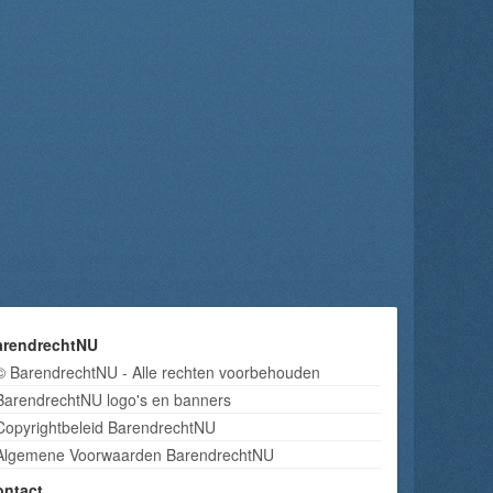
arendrechtNU
© BarendrechtNU - Alle rechten voorbehouden
BarendrechtNU logo's en banners
Copyrightbeleid BarendrechtNU
Algemene Voorwaarden BarendrechtNU
ontact