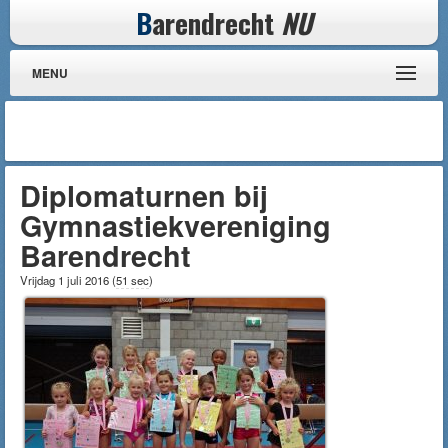
B
arendrecht
NU
MENU
Diplomaturnen bij
Gymnastiekvereniging
Barendrecht
Vrijdag 1 juli 2016
(
51 sec
)