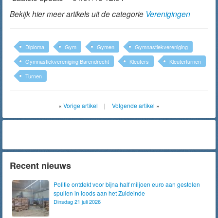
Bekijk hier meer artikels uit de categorie
Verenigingen
Diploma
Gym
Gymen
Gymnastiekvereniging
Gymnastiekvereniging Barendrecht
Kleuters
Kleuterturnen
Turnen
«
Vorige artikel
|
Volgende artikel
»
Recent nieuws
Politie ontdekt voor bijna half miljoen euro aan gestolen
spullen in loods aan het Zuideinde
Dinsdag 21 juli 2026