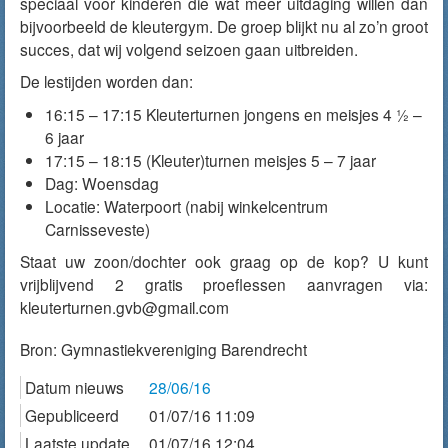
speciaal voor kinderen die wat meer uitdaging willen dan
bijvoorbeeld de kleutergym. De groep blijkt nu al zo’n groot
succes, dat wij volgend seizoen gaan uitbreiden.
De lestijden worden dan:
16:15 – 17:15 Kleuterturnen jongens en meisjes 4 ½ –
6 jaar
17:15 – 18:15 (Kleuter)turnen meisjes 5 – 7 jaar
Dag: Woensdag
Locatie: Waterpoort (nabij winkelcentrum
Carnisseveste)
Staat uw zoon/dochter ook graag op de kop? U kunt
vrijblijvend 2 gratis proeflessen aanvragen via:
kleuterturnen.gvb@gmail.com
Bron:
Gymnastiekvereniging Barendrecht
Datum nieuws
28/06/16
Gepubliceerd
01/07/16 11:09
Laatste update
01/07/16 12:04