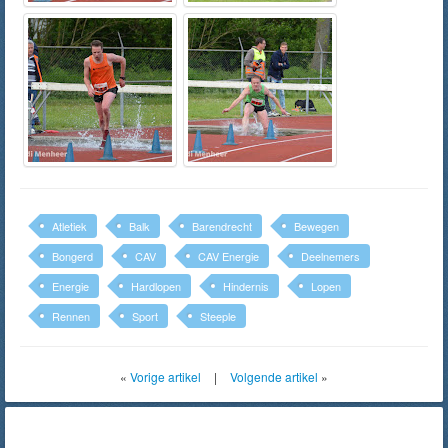
Atletiek
Balk
Barendrecht
Bewegen
Bongerd
CAV
CAV Energie
Deelnemers
Energie
Hardlopen
Hindernis
Lopen
Rennen
Sport
Steeple
«
Vorige artikel
|
Volgende artikel
»