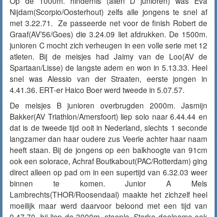
Op de 1000m. hindernis (allen D junioren) was Eva
Nijdam(Scorpio/Oosterhout) zelfs alle jongens te snel af
met 3.22.71. Ze passeerde net voor de finish Robert de
Graaf(AV’56/Goes) die 3.24.09 liet afdrukken. De 1500m.
junioren C mocht zich verheugen in een volle serie met 12
atleten. Bij de meisjes had Jaimy van de Loo(AV de
Spartaan/Lisse) de langste adem en won in 5.13.33. Heel
snel was Alessio van der Straaten, eerste jongen in
4.41.36. ERT-er Haico Boer werd tweede in 5.07.57.
De meisjes B junioren overbrugden 2000m. Jasmijn
Bakker(AV Triathlon/Amersfoort) liep solo naar 6.44.44 en
dat is de tweede tijd ooit in Nederland, slechts 1 seconde
langzamer dan haar oudere zus Veerle achter haar naam
heeft staan. Bij de jongens op een balkhoogte van 91cm
ook een solorace, Achraf Boutkabout(PAC/Rotterdam) ging
direct alleen op pad om in een supertijd van 6.32.03 weer
binnen te komen. Junior A Mels
Lambrechts(THOR/Roosendaal) maakte het zichzelf heel
moeilijk maar werd daarvoor beloond met een tijd van
9.47.70, hij liep de 3000m. steeple. Sterke deelname ook