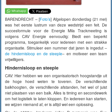
BARENDRECHT – [
Foto’s
] Afgelopen donderdag (21 mei)
was het eerste lustrum van deze wedstrijd een feit. De
succesformule voor de Energie Mila Trackmeeting is
volgens CAV Energie eenvoudig: Biedt een beperkt
programma, toegankelijk voor iedereen met een strakke
organisatie. Stimuleer een nummer dat jaren is ingedut –
de hindernisloop en de steeple
– en motiveer een team
vrijwilligers.
Hindernisloop en steeple
CAV: Hier hebben we een organisatorisch hoogstandje uit
de hoge hoed weten te toveren. De verschillende
balkhoogten, de verschillende afstanden, het wel of juist
niet plaatsen van een balk. Alles is timing en secondewerk
om het logistiek te laten kloppen. En iedereen kan starten,
we wijzen niemand af, er is altijd wel een oplossing.