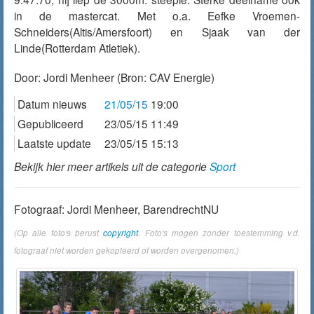
in de mastercat. Met o.a. Eefke Vroemen-
Schneiders(Altis/Amersfoort) en Sjaak van der
Linde(Rotterdam Atletiek).
Door:
Jordi Menheer
(Bron: CAV Energie)
Datum nieuws
21/05/15
19:00
Gepubliceerd
23/05/15 11:49
Laatste update
23/05/15 15:13
Bekijk hier meer artikels uit de categorie
Sport
Fotograaf: Jordi Menheer, BarendrechtNU
(Op alle foto's berust
copyright
. Foto's mogen zonder toestemming v.d.
fotograaf niet worden gekopieerd of worden overgenomen.)