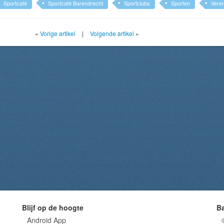
Sportcafé
Sportcafé Barendrecht
Sportclubs
Sporten
Veren
«
Vorige artikel
|
Volgende artikel
»
Blijf op de hoogte
B
Android App