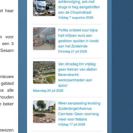
achtervolging, sok met
drugs in heg aangetroffen
et haar
aan de Chopinstraat
Vrijdag 7 augustus 2026
Politie ontdekt voor bijna
half miljoen euro aan
en voor
gestolen spullen in loods
g een 3
aan het Zuideinde
r Sesam
Dinsdag 21 juli 2026
Van dinsdag t/m vrijdag
geen treinen van station
Barendrecht;
 nieuwe
werkzaamheden aan
 gebied
spoor
a alle
Maandag 20 juli 2026
ehouden
e beker
Weer aanpassing kruising
Zuidersingel/Avenue
Carnisse: Geen voorrang
meer voor fietsers
Vrijdag 17 juli 2026
bewezen