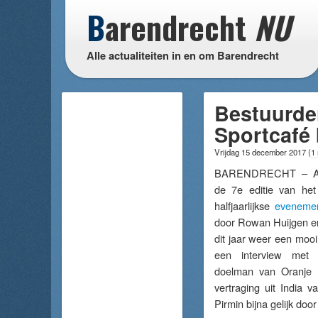
B
arendrecht
NU
Alle actualiteiten in en om Barendrecht
Bestuurder
Sportcafé
Vrijdag 15 december 2017
(
1
BARENDRECHT – Af
de 7e editie van het
halfjaarlijkse
eveneme
door Rowan Huijgen en
dit jaar weer een moo
een interview met
doelman van Oranje 
vertraging uit India 
Pirmin bijna gelijk doo