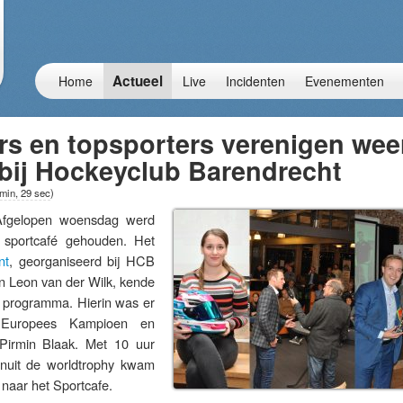
Actueel
Home
Live
Incidenten
Evenementen
s en topsporters verenigen weer
 bij Hockeyclub Barendrecht
 min, 29 sec
)
gelopen woensdag werd
 sportcafé gehouden. Het
nt
, georganiseerd bij HCB
 Leon van der Wilk, kende
i programma. Hierin was er
 Europees Kampioen en
Pirmin Blaak. Met 10 uur
vanuit de worldtrophy kwam
r naar het Sportcafe.