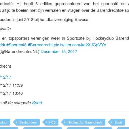
ortcafé. Hij heeft 6 edities gepresenteerd van het sportcafé en 
altijd te boeien met zijn verhalen en vragen over de Barendrechtse sp
ouden in juni 2018 bij handbalvereniging Savosa
isatie
s en topsporters verenigen weer in Sportcafé bij Hockeyclub Barend
drk
#Sportcafé
#Barendrecht
pic.twitter.com/ke2XJGpVYx
(@BarendrechtnuNL)
December 15, 2017
drecht
/12/17
/12/17 11:39
/12/17 13:46
ls uit de categorie
Sport
stuur
Bestuurders
HCB
Hockeyclub Barendrecht
Sport