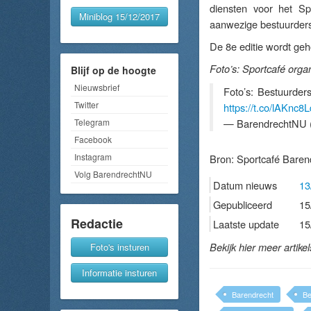
diensten voor het Sp
Miniblog 15/12/2017
aanwezige bestuurders 
De 8e editie wordt geh
Foto’s: Sportcafé organ
Blijf op de hoogte
Nieuwsbrief
Foto’s: Bestuurder
Twitter
https://t.co/lAKnc8L
Telegram
— BarendrechtNU 
Facebook
Instagram
Bron:
Sportcafé Baren
Volg BarendrechtNU
Datum nieuws
13
Gepubliceerd
15
Redactie
Laatste update
15
Foto's insturen
Bekijk hier meer artike
Informatie insturen
Barendrecht
Be