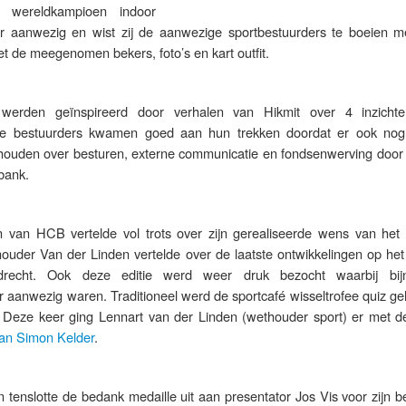
 wereldkampioen indoor
er aanwezig en wist zij de aanwezige sportbestuurders te boeien m
t de meegenomen bekers, foto’s en kart outfit.
 werden geïnspireerd door verhalen van Hikmit over 4 inzicht
eze bestuurders kwamen goed aan hun trekken doordat er ook no
ouden over besturen, externe communicatie en fondsenwerving doo
bank.
n van HCB vertelde vol trots over zijn gerealiseerde wens van het
houder Van der Linden vertelde over de laatste ontwikkelingen op het
drecht. Ook deze editie werd weer druk bezocht waarbij bijn
r aanwezig waren. Traditioneel werd de sportcafé wisseltrofee quiz g
Deze keer ging Lennart van der Linden (wethouder sport) er met d
van Simon Kelder
.
 tenslotte de bedank medaille uit aan presentator Jos Vis voor zijn 