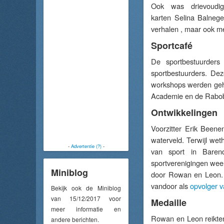
Ook was drievoudig
karten Selina Balneg
verhalen , maar ook me
Sportcafé
De sportbestuurders
sportbestuurders. D
workshops werden geh
Academie en de Rabo
Ontwikkelingen
Voorzitter Erik Beene
waterveld. Terwijl wet
-
Advertentie (?)
-
van sport in Baren
sportverenigingen wee
Miniblog
door Rowan en Leon. 
vandoor als
opvolger 
Bekijk ook de Miniblog
van 15/12/2017 voor
Medaille
meer informatie en
Rowan en Leon reikten
andere berichten.