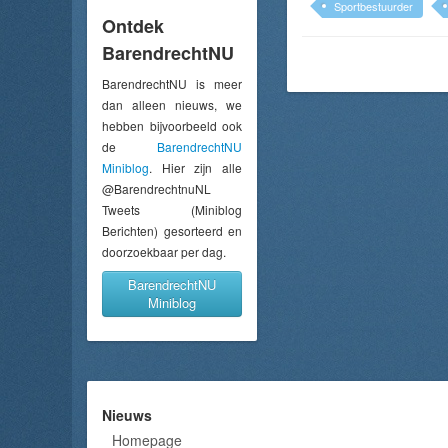
Sportbestuurder
Ontdek
BarendrechtNU
BarendrechtNU is meer
dan alleen nieuws, we
hebben bijvoorbeeld ook
de
BarendrechtNU
Miniblog
. Hier zijn alle
@BarendrechtnuNL
Tweets (Miniblog
Berichten) gesorteerd en
doorzoekbaar per dag.
BarendrechtNU
Miniblog
Nieuws
Homepage