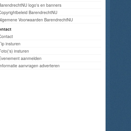
BarendrechtNU logo's en banners
Copyrightbeleid BarendrechtNU
Algemene Voorwaarden BarendrechtNU
ontact
Contact
Tip insturen
Foto('s) insturen
Evenement aanmelden
Informatie aanvragen adverteren