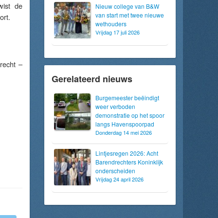
wist de
Nieuw college van B&W
van start met twee nieuwe
ort.
wethouders
Vrijdag 17 juli 2026
recht –
Gerelateerd nieuws
Burgemeester beëindigt
weer verboden
demonstratie op het spoor
langs Havenspoorpad
Donderdag 14 mei 2026
Lintjesregen 2026: Acht
Barendrechters Koninklijk
onderscheiden
Vrijdag 24 april 2026