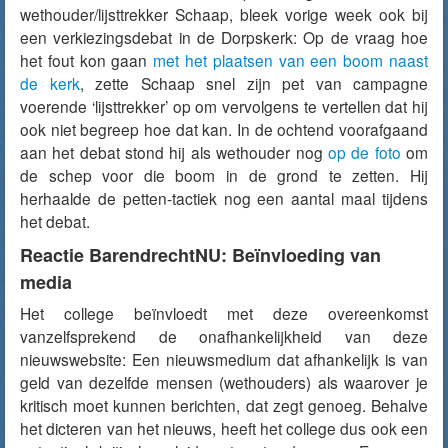
wethouder/lijsttrekker Schaap, bleek vorige week ook bij
een verkiezingsdebat in de Dorpskerk: Op de vraag hoe
het fout kon gaan
met het plaatsen van een boom naast
de kerk
, zette Schaap snel zijn pet van campagne
voerende ‘lijsttrekker’ op om vervolgens te vertellen dat hij
ook niet begreep hoe dat kan. In de ochtend voorafgaand
aan het debat stond hij als wethouder nog
op de foto
om
de schep voor die boom in de grond te zetten. Hij
herhaalde de petten-tactiek nog een aantal maal tijdens
het debat.
Reactie BarendrechtNU: Beïnvloeding van
media
Het college beïnvloedt met deze overeenkomst
vanzelfsprekend de onafhankelijkheid van deze
nieuwswebsite: Een nieuwsmedium dat afhankelijk is van
geld van dezelfde mensen (wethouders) als waarover je
kritisch moet kunnen berichten, dat zegt genoeg. Behalve
het dicteren van het nieuws, heeft het college dus ook een