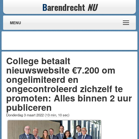
B
arendrecht
NU
MENU
College betaalt
nieuwswebsite €7.200 om
ongelimiteerd en
ongecontroleerd zichzelf te
promoten: Alles binnen 2 uur
publiceren
Donderdag 3 maart 2022
(
13 min, 10 sec
)