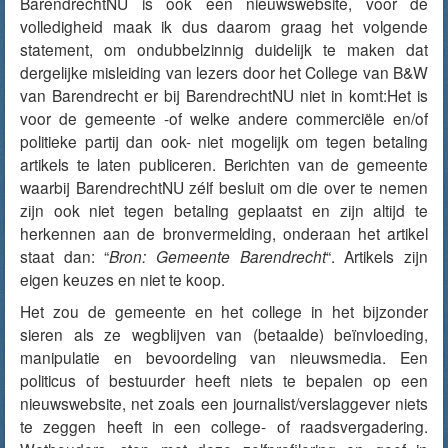
BarendrechtNU is ook een nieuwswebsite, voor de
volledigheid maak ik dus daarom graag het volgende
statement, om ondubbelzinnig duidelijk te maken dat
dergelijke misleiding van lezers door het College van B&W
van Barendrecht er bij BarendrechtNU niet in komt:Het is
voor de gemeente -of welke andere commerciële en/of
politieke partij dan ook- niet mogelijk om tegen betaling
artikels te laten publiceren. Berichten van de gemeente
waarbij BarendrechtNU zélf besluit om die over te nemen
zijn ook niet tegen betaling geplaatst en zijn altijd te
herkennen aan de bronvermelding, onderaan het artikel
staat dan: “
Bron: Gemeente Barendrecht
“. Artikels zijn
eigen keuzes en niet te koop.
Het zou de gemeente en het college in het bijzonder
sieren als ze wegblijven van (betaalde) beïnvloeding,
manipulatie en bevoordeling van nieuwsmedia. Een
politicus of bestuurder heeft niets te bepalen op een
nieuwswebsite, net zoals een journalist/verslaggever niets
te zeggen heeft in een college- of raadsvergadering.