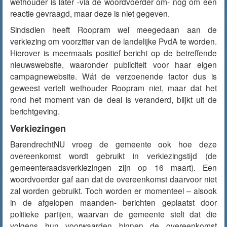
wethouder is later -via de woordvoerder om- nog om een
reactie gevraagd, maar deze is niet gegeven.
Sindsdien heeft Roopram wel meegedaan aan de
verkiezing om voorzitter van de landelijke PvdA te worden.
Hierover is meermaals positief bericht op de betreffende
nieuwswebsite, waaronder publiciteit voor haar eigen
campagnewebsite. Wát de verzoenende factor dus is
geweest vertelt wethouder Roopram niet, maar dat het
rond het moment van de deal is veranderd, blijkt uit de
berichtgeving.
Verkiezingen
BarendrechtNU vroeg de gemeente ook hoe deze
overeenkomst wordt gebruikt in verkiezingstijd (de
gemeenteraadsverkiezingen zijn op 16 maart). Een
woordvoerder gaf aan dat de overeenkomst daarvoor niet
zal worden gebruikt. Toch worden er momenteel – alsook
in de afgelopen maanden- berichten geplaatst door
politieke partijen, waarvan de gemeente stelt dat die
volgens hun voorwaarden binnen de overeenkomst