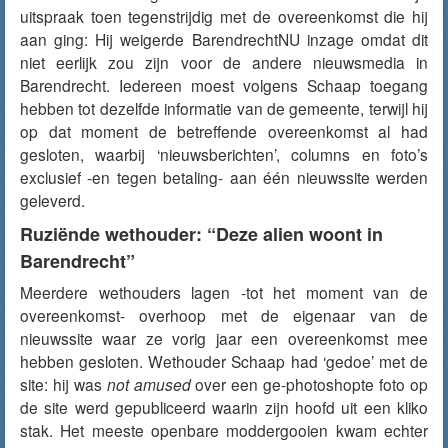
uitspraak toen tegenstrijdig met de overeenkomst die hij
aan ging: Hij weigerde BarendrechtNU inzage omdat dit
niet eerlijk zou zijn voor de andere nieuwsmedia in
Barendrecht.
Iedereen moest volgens Schaap
toegang
hebben tot dezelfde informatie van de gemeente, terwijl hij
op dat moment de betreffende overeenkomst al had
gesloten, waarbij ‘nieuwsberichten’, columns en foto’s
exclusief -en tegen betaling- aan één nieuwssite werden
geleverd.
Ruziënde wethouder: “Deze alien woont in
Barendrecht”
Meerdere wethouders lagen -tot het moment van de
overeenkomst- overhoop met de eigenaar van de
nieuwssite waar ze vorig jaar een overeenkomst mee
hebben gesloten. Wethouder Schaap had ‘gedoe’ met de
site: hij was
not amused
over een ge-photoshopte foto op
de site werd gepubliceerd waarin zijn hoofd uit een kliko
stak. Het meeste openbare moddergooien kwam echter