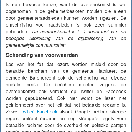
is een bewuste keuze, want de overeenkomst is wél
opgenomen in de geheime/besloten notulen die alleen
door gemeenteraadsleden kunnen worden ingezien. De
omschrijving voor raadsleden is ook zeer summier
gehouden: “
De overeenkomst is (…) onderdeel van de
beoogde uitbreiding van de digitalisering van de
gemeentelijke communicatie
”
Schending van voorwaarden
Los van het feit dat lezers worden misleid door de
betaalde berichten van de gemeente, faciliteert de
gemeente Barendrecht ook de schending van diverse
sociale media: De berichten moeten volgens de
overeenkomst ook verplicht op Twitter en Facebook
worden gepubliceerd. Ook hier wordt de lezer niet
geinformeerd over het feit dat het betaalde reclame is.
Zowel
Twitter
,
Facebook
alsook Google hebben strenge
regels omtrent reclame en nog strengere regels voor
betaalde reclame door de overheid en politieke partijen
(
mede naar aanleiding van de eerdere verkiezingen in