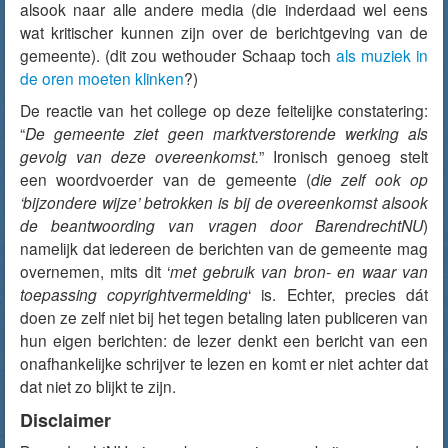
alsook naar alle andere media (die inderdaad wel eens
wat kritischer kunnen zijn over de berichtgeving van de
gemeente). (dit zou wethouder Schaap toch
als muziek in
de oren moeten klinken
?)
De reactie van het college op deze feitelijke constatering:
“
De gemeente ziet geen marktverstorende werking als
gevolg van deze overeenkomst.
” Ironisch genoeg stelt
een woordvoerder van de gemeente (
die zelf ook op
‘bijzondere wijze’ betrokken is bij de overeenkomst alsook
de beantwoording van vragen door BarendrechtNU
)
namelijk dat iedereen de berichten van de gemeente mag
overnemen, mits dit ‘
met gebruik van bron- en waar van
toepassing copyrightvermelding
‘ is. Echter, precies dát
doen ze zelf niet bij het tegen betaling laten publiceren van
hun eigen berichten: de lezer denkt een bericht van een
onafhankelijke schrijver te lezen en komt er niet achter dat
dat niet zo blijkt te zijn.
Disclaimer