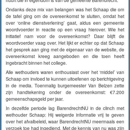
huurt die in eigendom is van de gemeente Barendrecht.
Ondanks deze mix van belangen was het Schaap die om
de tafel ging om de overeenkomst te sluiten, omdat het
over ‘online dienstverlening’ gaat, aldus een gemeente
woordvoerder in reactie op een vraag hierover. Wie het
initiatief nam voor de overeenkomst? Daar blijft de
woordvoerder vaag over. Het lijkt er echter op dat Schaap
het gesprek aan ging met de eigenaar van de website, de
overeenkomst kreeg aangeboden en die toen heeft
ingebracht binnen het college.
Alle wethouders waren enthousiast over het ‘middel’ van
Schaap om invloed te kunnen uitoefenen op berichtgeving
in de media. Toenmalig burgemeester Van Belzen zette
zijn handtekening onder de overeenkomst: €7.200
gemeenschapsgeld per jaar.
In dezelfde periode lag BarendrechtNU in de clinch met
wethouder Schaap: Hij weigerde informatie vrij te geven
over het afvalbeleid, waar BarendrechtNU meermaals een
verzoek toe had ingediend. Met de kennis van nu was zijn