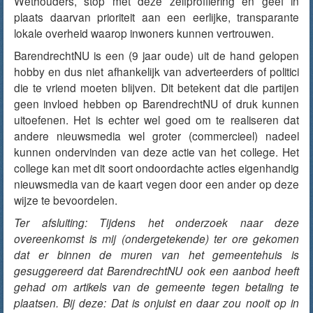
Wethouders, stop met deze zelfprofilering en geef in
plaats daarvan prioriteit aan een eerlijke, transparante
lokale overheid waarop inwoners kunnen vertrouwen.
BarendrechtNU is een (9 jaar oude) uit de hand gelopen
hobby en dus niet afhankelijk van adverteerders of politici
die te vriend moeten blijven. Dit betekent dat die partijen
geen invloed hebben op BarendrechtNU of druk kunnen
uitoefenen. Het is echter wel goed om te realiseren dat
andere nieuwsmedia wel groter (commercieel) nadeel
kunnen ondervinden van deze actie van het college. Het
college kan met dit soort ondoordachte acties eigenhandig
nieuwsmedia van de kaart vegen door een ander op deze
wijze te bevoordelen.
Ter afsluiting: Tijdens het onderzoek naar deze
overeenkomst is mij (ondergetekende) ter ore gekomen
dat er binnen de muren van het gemeentehuis is
gesuggereerd dat BarendrechtNU ook een aanbod heeft
gehad om artikels van de gemeente tegen betaling te
plaatsen. Bij deze: Dat is onjuist en daar zou nooit op in