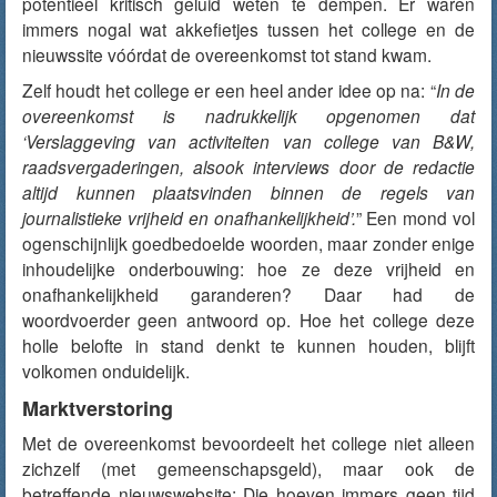
potentieel kritisch geluid weten te dempen. Er waren
immers nogal wat akkefietjes tussen het college en de
nieuwssite vóórdat de overeenkomst tot stand kwam.
Zelf houdt het college er een heel ander idee op na: “
In de
overeenkomst is nadrukkelijk opgenomen dat
‘Verslaggeving van activiteiten van college van B&W,
raadsvergaderingen, alsook interviews door de redactie
altijd kunnen plaatsvinden binnen de regels van
journalistieke vrijheid en onafhankelijkheid’.
” Een mond vol
ogenschijnlijk goedbedoelde woorden, maar zonder enige
inhoudelijke onderbouwing: hoe ze deze vrijheid en
onafhankelijkheid garanderen? Daar had de
woordvoerder geen antwoord op. Hoe het college deze
holle belofte in stand denkt te kunnen houden, blijft
volkomen onduidelijk.
Marktverstoring
Met de overeenkomst
bevoordeelt
het college niet alleen
zichzelf (met gemeenschapsgeld), maar ook de
betreffende nieuwswebsite: Die hoeven immers geen tijd