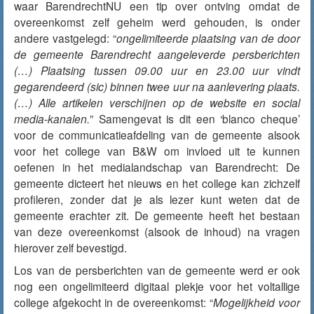
waar BarendrechtNU een tip over ontving omdat de
overeenkomst zelf geheim werd gehouden, is onder
andere vastgelegd: “
ongelimiteerde plaatsing van de door
de gemeente Barendrecht aangeleverde persberichten
(…) Plaatsing tussen 09.00 uur en 23.00 uur vindt
gegarendeerd (sic) binnen twee uur na aanlevering plaats.
(…) Alle artikelen verschijnen op de website en social
media-kanalen.
” Samengevat is dit een ‘blanco cheque’
voor de communicatieafdeling van de gemeente alsook
voor het college van B&W om invloed uit te kunnen
oefenen in het medialandschap van Barendrecht: De
gemeente dicteert het nieuws en het college kan zichzelf
profileren, zonder dat je als lezer kunt weten dat de
gemeente erachter zit. De gemeente heeft het bestaan
van deze overeenkomst (alsook de inhoud) na vragen
hierover zelf bevestigd.
Los van de persberichten van de gemeente werd er ook
nog een ongelimiteerd digitaal plekje voor het voltallige
college afgekocht in de overeenkomst: “
Mogelijkheid voor