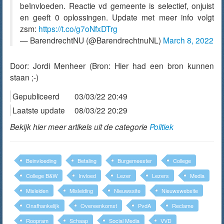
beïnvloeden. Reactie vd gemeente is selectief, onjuist
en geeft 0 oplossingen. Update met meer info volgt
zsm:
https://t.co/g7oNfxDTrg
— BarendrechtNU (@BarendrechtnuNL)
March 8, 2022
Door:
Jordi Menheer
(Bron: Hier had een bron kunnen
staan ;-)
Gepubliceerd
03/03/22 20:49
Laatste update
08/03/22 20:29
Bekijk hier meer artikels uit de categorie
Politiek
Beinvloeding
Betaling
Burgemeester
College
College B&W
Invloed
Lezer
Lezers
Media
Misleiden
Misleiding
Nieuwssite
Nieuwswebsite
Onafhankelijk
Overeenkomst
PvdA
Reclame
Roopram
Schaap
Social Media
VVD