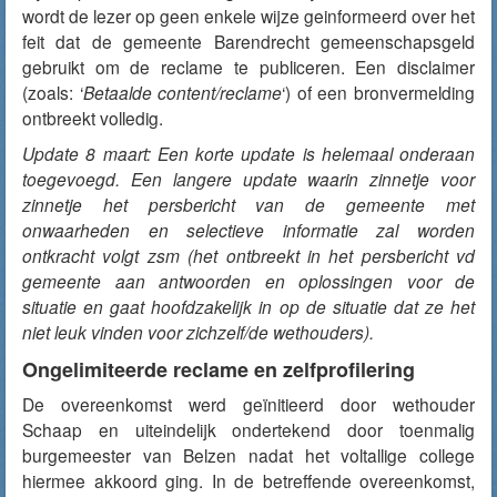
wordt de lezer op geen enkele wijze geinformeerd over het
feit dat de gemeente Barendrecht gemeenschapsgeld
gebruikt om de reclame te publiceren. Een disclaimer
(zoals: ‘
Betaalde content/reclame
‘) of een bronvermelding
ontbreekt volledig.
Update 8 maart: Een korte update is helemaal onderaan
toegevoegd. Een langere update waarin zinnetje voor
zinnetje het persbericht van de gemeente met
onwaarheden en selectieve informatie zal worden
ontkracht volgt zsm (het ontbreekt in het persbericht vd
gemeente aan antwoorden en oplossingen voor de
situatie en gaat hoofdzakelijk in op de situatie dat ze het
niet leuk vinden voor zichzelf/de wethouders).
Ongelimiteerde reclame en zelfprofilering
De overeenkomst werd geïnitieerd door wethouder
Schaap en uiteindelijk ondertekend door toenmalig
burgemeester van Belzen nadat het voltallige college
hiermee akkoord ging. In de betreffende overeenkomst,