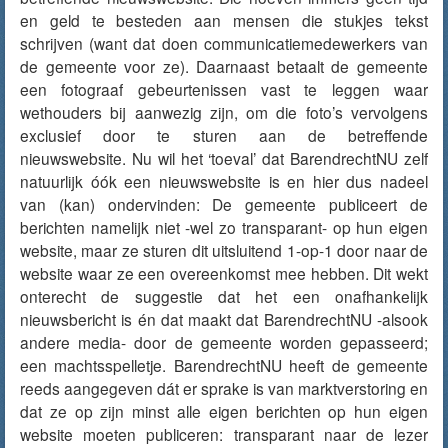
en geld te besteden aan mensen die stukjes tekst
schrijven (want dat doen communicatiemedewerkers van
de gemeente voor ze). Daarnaast betaalt de gemeente
een fotograaf gebeurtenissen vast te leggen waar
wethouders bij aanwezig zijn, om die foto’s vervolgens
exclusief door te sturen aan de betreffende
nieuwswebsite. Nu wil het ‘toeval’ dat BarendrechtNU zelf
natuurlijk óók een nieuwswebsite is en hier dus nadeel
van (kan) ondervinden: De gemeente publiceert de
berichten namelijk niet -wel zo transparant- op hun eigen
website, maar ze sturen dit uitsluitend 1-op-1 door naar de
website waar ze een overeenkomst mee hebben. Dit wekt
onterecht de suggestie dat het een onafhankelijk
nieuwsbericht is én dat maakt dat BarendrechtNU -alsook
andere media- door de gemeente worden gepasseerd;
een machtsspelletje. BarendrechtNU heeft de gemeente
reeds aangegeven dát er sprake is van marktverstoring en
dat ze op zijn minst alle eigen berichten op hun eigen
website moeten publiceren: transparant naar de lezer