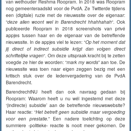
van wethouder Reshma Roopram. In 2018 was Roopram
nog gemeenteraadslid voor de PvdA. Ze Twitterde tijdens
een (digitale) ruzie met de nieuwssite over de eigenaar:
“
deze alien woont wel in Barendrecht hhahhahah
“. Ook
publiceerde Roopram in 2018 screenshots van privé
appjes tussen haar en de eigenaar van de betreffende
nieuwssite. In de appjes viel te lezen: “
Op het moment dat
jij direct of indirect subsidie krijgt dan volgen direct
schriftelijke vragen
“. Om deze uitspraak kracht bij te zetten
voegde ze hier de woorden: “
mark my words
” aan toe. De
nieuwssite was toen naar eigen zeggen bezig met een
kritisch stuk over de ledenvergadering van de PvdA
Barendrecht.
BarendrechtNU heeft dan ook navraag gedaan bij
Roopram: Waarom heeft u nu wél ingestemd met deze
‘(indirecte) subsidie’ aan de betreffende nieuwswebsite?
Haar reactie: “
Het betreft geen subsidie maar vergoeding
voor een prestatie.
” Een nadere toelichting op deze
summiere -politieke- reactie is nooit meer gekomen. De