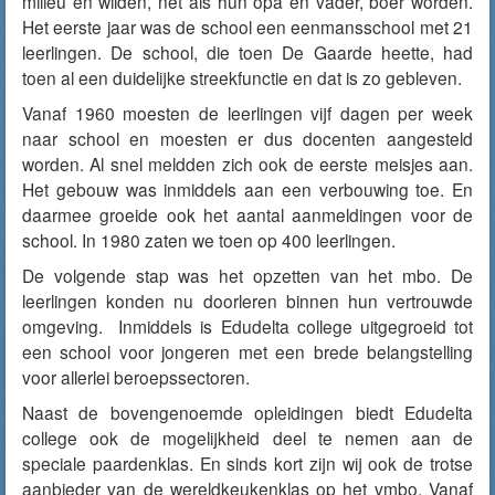
milieu en wilden, net als hun opa en vader, boer worden.
Het eerste jaar was de school een eenmansschool met 21
leerlingen. De school, die toen De Gaarde heette, had
toen al een duidelijke streekfunctie en dat is zo gebleven.
Vanaf 1960 moesten de leerlingen vijf dagen per week
naar school en moesten er dus docenten aangesteld
worden. Al snel meldden zich ook de eerste meisjes aan.
Het gebouw was inmiddels aan een verbouwing toe. En
daarmee groeide ook het aantal aanmeldingen voor de
school. In 1980 zaten we toen op 400 leerlingen.
De volgende stap was het opzetten van het mbo. De
leerlingen konden nu doorleren binnen hun vertrouwde
omgeving. Inmiddels is Edudelta college uitgegroeid tot
een school voor jongeren met een brede belangstelling
voor allerlei beroepssectoren.
Naast de bovengenoemde opleidingen biedt Edudelta
college ook de mogelijkheid deel te nemen aan de
speciale paardenklas. En sinds kort zijn wij ook de trotse
aanbieder van de wereldkeukenklas op het vmbo. Vanaf