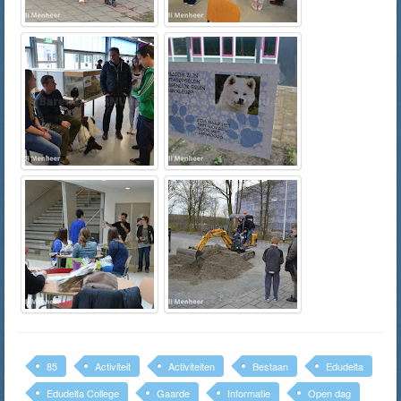
85
Activiteit
Activiteiten
Bestaan
Edudelta
Edudelta College
Gaarde
Informatie
Open dag