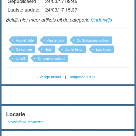
Gepubliceerd
24/03/17 09:45
Laatste update
24/03/17 15:37
Bekijk hier meer artikels uit de categorie
Onderwijs
Amstel Hotel
Amsterdam
Dr. Schaepmanschool
Gewonnen
Hotel
Jantje Beton
Leerlingen
Loterij
Schaepmanschool
«
Vorige artikel
|
Volgende artikel
»
Locatie
Amstel Hotel, Amsterdam