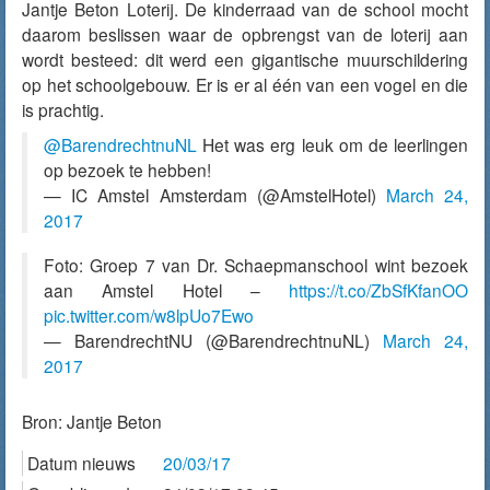
Jantje Beton Loterij. De kinderraad van de school mocht
daarom beslissen waar de opbrengst van de loterij aan
wordt besteed: dit werd een gigantische muurschildering
op het schoolgebouw. Er is er al één van een vogel en die
is prachtig.
@BarendrechtnuNL
Het was erg leuk om de leerlingen
op bezoek te hebben!
— IC Amstel Amsterdam (@AmstelHotel)
March 24,
2017
Foto: Groep 7 van Dr. Schaepmanschool wint bezoek
aan Amstel Hotel –
https://t.co/ZbSfKfanOO
pic.twitter.com/w8lpUo7Ewo
— BarendrechtNU (@BarendrechtnuNL)
March 24,
2017
Bron:
Jantje Beton
Datum nieuws
20/03/17