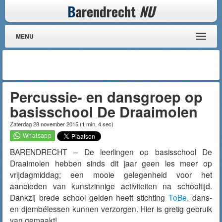
B
arendrecht
NU
MENU
Percussie- en dansgroep op
basisschool De Draaimolen
Zaterdag 28 november 2015
(
1 min, 4 sec
)
BARENDRECHT – De leerlingen op basisschool De
Draaimolen hebben sinds dit jaar geen les meer op
vrijdagmiddag; een mooie gelegenheid voor het
aanbieden van kunstzinnige activiteiten na schooltijd.
Dankzij brede school gelden heeft stichting
ToBe
, dans-
en djembélessen kunnen verzorgen. Hier is gretig gebruik
van gemaakt!