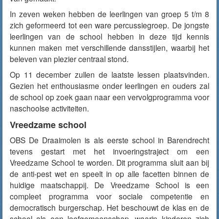
In zeven weken hebben de leerlingen van groep 5 t/m 8
zich geformeerd tot een ware percussiegroep. De jongste
leerlingen van de school hebben in deze tijd kennis
kunnen maken met verschillende dansstijlen, waarbij het
beleven van plezier centraal stond.
Op 11 december zullen de laatste lessen plaatsvinden.
Gezien het enthousiasme onder leerlingen en ouders zal
de school op zoek gaan naar een vervolgprogramma voor
naschoolse activiteiten.
Vreedzame school
OBS De Draaimolen is als eerste school in Barendrecht
tevens gestart met het invoeringstraject om een
Vreedzame School te worden. Dit programma sluit aan bij
de anti-pest wet en speelt in op alle facetten binnen de
huidige maatschappij. De Vreedzame School is een
compleet programma voor sociale competentie en
democratisch burgerschap. Het beschouwt de klas en de
school als een leefgemeenschap, waarin kinderen zich