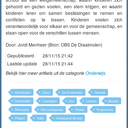
gehoord en gezien voelen, een stem krijgen, en waarin
kinderen leren om samen beslissingen te nemen en
conflicten op te lossen. Kinderen voelen zich
verantwoordelijk voor elkaar en voor de gemeenschap, en
staan open voor de verschillen tussen mensen.
Door:
Jordi Menheer
(Bron: OBS De Draaimolen)
Gepubliceerd
28/11/15 21:42
Laatste update
28/11/15 21:44
Bekijk hier meer artikels uit de categorie
Onderwijs
Anti-pesten
Dans
De Draaimolen
Djembé
Draaimolen
Leerlingen
Les
Lessen
Muziek
Percussie
Percussiegroep
Pesten
Programma
Project
ToBe
Vreedzame School