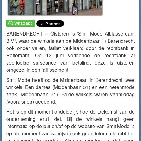
BARENDRECHT –
Gisteren
is ‘
Smit Mode Alblasserdam
B.V.
‘, waar de winkels aan de Middenbaan in Barendrecht
ook onder vallen, failliet verklaard door de rechtbank in
Rotterdam. Op 12 juni verleende de rechtbank al
voorlopige surseance
van betaling, deze is
gisteren
omgezet in een faillissement.
Smit Mode heeft op de Middenbaan in Barendrecht twee
winkels: Een dames (Middenbaan 51) en een herenmode
zaak (Middenbaan 71). Beide winkels waren
vanmiddag
(vooralsnog) geopend.
Het is op dit moment onduidelijk hoe de toekomst van de
onderneming eruit ziet. Bij de winkels hangt geen
informatie op de pui en/of op de website van Smit Mode is
op het moment van schrijven ook geen informatie mbt het
faillissement te vinden. Klanten moeten in dat soort