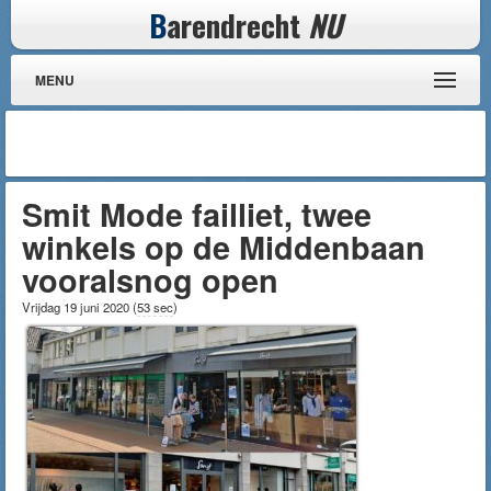
B
arendrecht
NU
MENU
Smit Mode failliet, twee
winkels op de Middenbaan
vooralsnog open
Vrijdag 19 juni 2020
(
53 sec
)