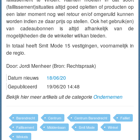
(faillissement)situaties altijd goed opletten of producten op
een later moment nog wel retour en/of omgeruild kunnen
worden indien ze daar prijs op stellen. Ook het gebruik(en)
van cadeaubonnen is altijd afhankelijk van de
mogelijkheden die de winkelier wil/kan bieden.
In totaal heeft Smit Mode 15 vestigingen, voornamelijk in
de regio.
Door:
Jordi Menheer
(Bron: Rechtspraak)
Datum nieuws
18/06/20
Gepubliceerd
19/06/20 14:48
Bekijk hier meer artikels uit de categorie
Ondernemen
Barendrecht
Centrum
Centrum Barendrecht
Failliet
Faillisement
Middenbaan
Smit Mode
Winkel
Winkels