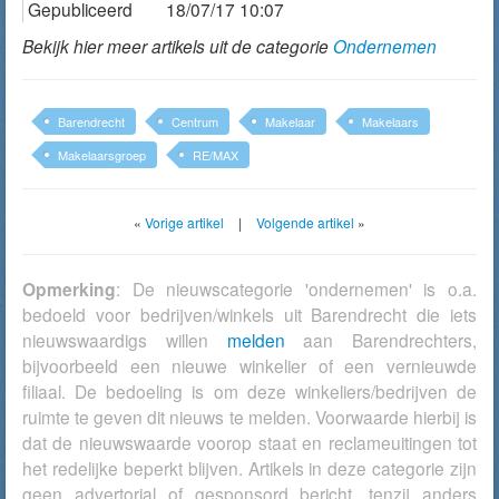
Gepubliceerd
18/07/17 10:07
Bekijk hier meer artikels uit de categorie
Ondernemen
Barendrecht
Centrum
Makelaar
Makelaars
Makelaarsgroep
RE/MAX
«
Vorige artikel
|
Volgende artikel
»
Opmerking
: De nieuwscategorie 'ondernemen' is o.a.
bedoeld voor bedrijven/winkels uit Barendrecht die iets
nieuwswaardigs willen
melden
aan Barendrechters,
bijvoorbeeld een nieuwe winkelier of een vernieuwde
filiaal. De bedoeling is om deze winkeliers/bedrijven de
ruimte te geven dit nieuws te melden. Voorwaarde hierbij is
dat de nieuwswaarde voorop staat en reclameuitingen tot
het redelijke beperkt blijven. Artikels in deze categorie zijn
geen advertorial of gesponsord bericht, tenzij anders