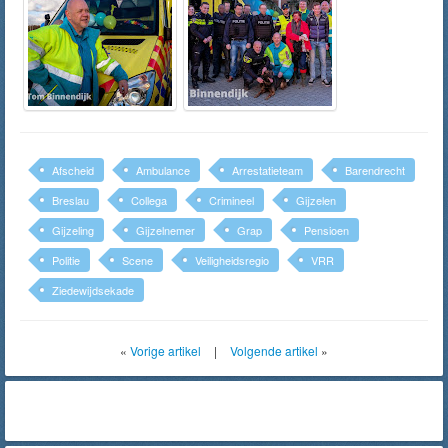
Afscheid
Ambulance
Arrestatieteam
Barendrecht
Breslau
Collega
Crimineel
Gijzelen
Gijzeling
Gijzelnemer
Grap
Pensioen
Politie
Scene
Veiligheidsregio
VRR
Ziedewijdsekade
«
Vorige artikel
|
Volgende artikel
»