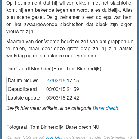
Op het moment dat hij wil vertrekken met het slachtoffer
komt hij een bekende tegen en wordt alles duidelijk. Alles
is in scene gezet. De gijzelnemer is een collega van hem
en het zwaargewonde slachtoffer, dat bleek zijn eigen
vrouw te zijn!
Maarten van der Voorde houdt er zelf van om grappen uit
te halen, maar door deze grote grap zal hij zijn laatste
werkdag op de ambulance nooit vergeten.
Door:
Jordi Menheer
(Bron: Tom Binnendijk)
Datum nieuws
27/02/15
17:15
Gepubliceerd
03/03/15 21:59
Laatste update
03/03/15 22:42
Bekijk hier meer artikels uit de categorie
Barendrecht
Fotograaf: Tom Binnendijk, BarendrechtNU
(Op alle foto's berust
copyright
. Foto's mogen zonder toestemming v.d.