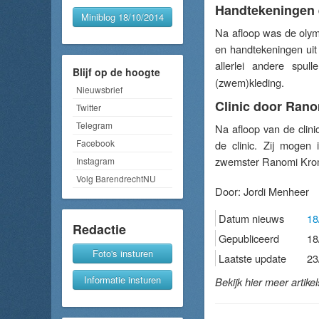
Handtekeningen e
Miniblog 18/10/2014
Na afloop was de olym
en handtekeningen uit 
allerlei andere spull
Blijf op de hoogte
(zwem)kleding.
Nieuwsbrief
Clinic door Ran
Twitter
Telegram
Na afloop van de clin
Facebook
de clinic. Zij mogen
zwemster Ranomi Krom
Instagram
Volg BarendrechtNU
Door:
Jordi Menheer
Datum nieuws
18
Redactie
Gepubliceerd
18
Foto's insturen
Laatste update
23
Informatie insturen
Bekijk hier meer artike