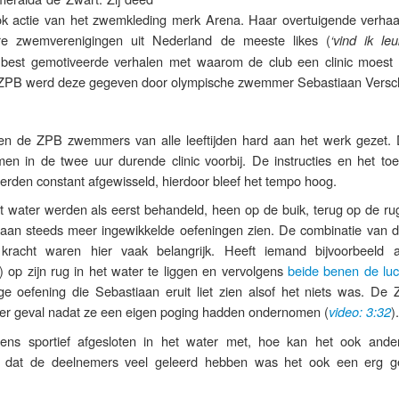
 actie van het zwemkleding merk Arena. Haar overtuigende verhaa
 zwemverenigingen uit Nederland de meeste likes (
‘vind ik leu
best gemotiveerde verhalen met waarom de club een clinic moest
ij ZPB werd deze gegeven door olympische zwemmer Sebastiaan Versc
den de ZPB zwemmers van alle leeftijden hard aan het werk gezet. 
n in de twee uur durende clinic voorbij. De instructies en het to
erden constant afgewisseld, hierdoor bleef het tempo hoog.
 water werden als eerst behandeld, heen op de buik, terug op de ru
tiaan steeds meer ingewikkelde oefeningen zien. De combinatie van de
kracht waren hier vaak belangrijk. Heeft iemand bijvoorbeeld 
 op zijn rug in het water te liggen en vervolgens
beide benen de luch
ge oefening die Sebastiaan eruit liet zien alsof het niets was. De 
eder geval nadat ze een eigen poging hadden ondernomen (
).
video: 3:32
ens sportief afgesloten in het water met, hoe kan het ook ande
 dat de deelnemers veel geleerd hebben was het ook een erg ge