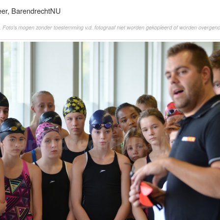
eer, BarendrechtNU
. Foto's mogen zonder toestemming v.d. fotograaf niet worden gekopieerd of worden overgen