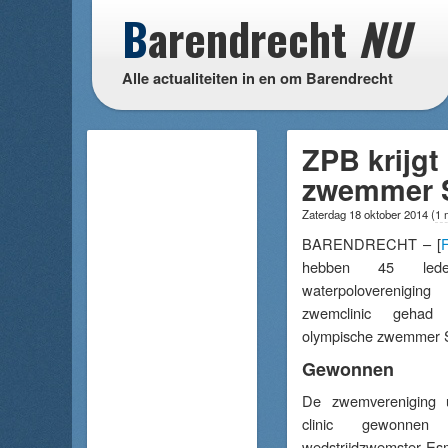
B
arendrecht
NU
Alle actualiteiten in en om Barendrecht
ZPB krijg
zwemmer S
Zaterdag 18 oktober 2014
(
1 
BARENDRECHT – [
F
hebben 45 le
waterpoloverenigin
zwemclinic gehad
olympische zwemmer S
Gewonnen
De zwemvereniging u
clinic gewonnen
wedstrijdzwemster Esm