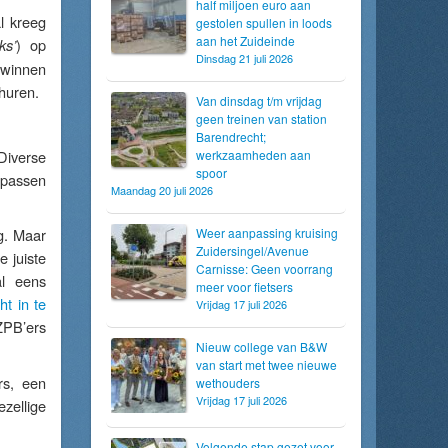
half miljoen euro aan
l kreeg
gestolen spullen in loods
aan het Zuideinde
) op
ks’
Dinsdag 21 juli 2026
 winnen
huren.
Van dinsdag t/m vrijdag
geen treinen van station
Barendrecht;
Diverse
werkzaamheden aan
spoor
epassen
Maandag 20 juli 2026
g. Maar
Weer aanpassing kruising
Zuidersingel/Avenue
 juiste
Carnisse: Geen voorrang
al eens
meer voor fietsers
t in te
Vrijdag 17 juli 2026
ZPB’ers
Nieuw college van B&W
van start met twee nieuwe
rs, een
wethouders
Vrijdag 17 juli 2026
zellige
Volgende stap gezet voor