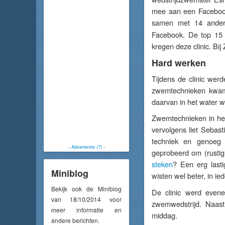
mee aan een Facebook
samen met 14 andere
Facebook. De top 15 
kregen deze clinic. B
Hard werken
Tijdens de clinic wer
zwemtechnieken kwame
daarvan in het water w
Zwemtechnieken in het
vervolgens liet Sebas
techniek en genoeg 
-
Advertentie (?)
-
geprobeerd om (rustig)
steken
? Een erg lasti
Miniblog
wisten wel beter, in i
Bekijk ook de Miniblog
De clinic werd evene
van 18/10/2014 voor
zwemwedstrijd. Naast
meer informatie en
middag.
andere berichten.