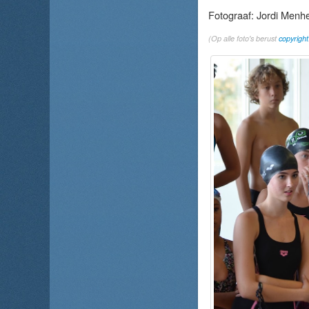
Fotograaf: Jordi Menh
(Op alle foto's berust
copyright