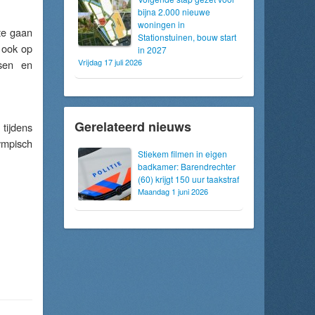
bijna 2.000 nieuwe
woningen in
te gaan
Stationstuinen, bouw start
 ook op
in 2027
Vrijdag 17 juli 2026
ssen en
Gerelateerd nieuws
tijdens
ympisch
Stiekem filmen in eigen
badkamer: Barendrechter
(60) krijgt 150 uur taakstraf
Maandag 1 juni 2026