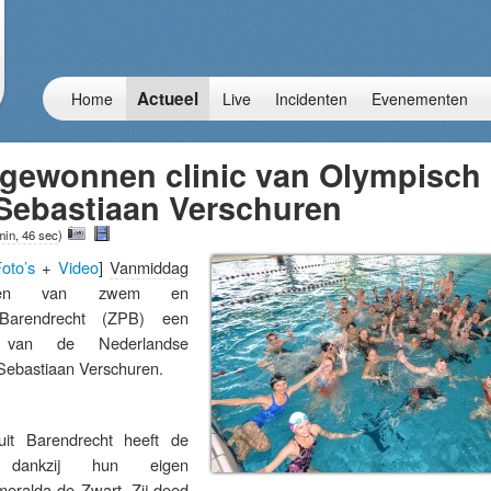
Actueel
Home
Live
Incidenten
Evenementen
t gewonnen clinic van Olympisch
ebastiaan Verschuren
min, 46 sec
)
oto’s
+
Video
]
Vanmiddag
den van zwem en
g Barendrecht (ZPB) een
 van de Nederlandse
ebastiaan Verschuren.
it Barendrecht heeft de
 dankzij hun eigen
eralda de Zwart. Zij deed