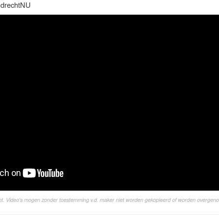
ndrechtNU
ight. Video's mogen zonder toestemming v.d. maker niet worden gekopieerd of worden overgen