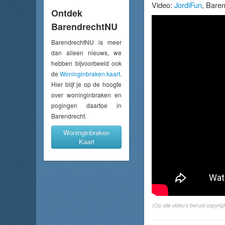
Video:
JordiFun
, Bare
Ontdek
BarendrechtNU
BarendrechtNU is meer
dan alleen nieuws, we
hebben bijvoorbeeld ook
de
Woninginbraken kaart
.
Hier blijf je op de hoogte
over woninginbraken en
pogingen daartoe in
Barendrecht.
Woninginbraken
Kaart
(Op alle video's berust copyr