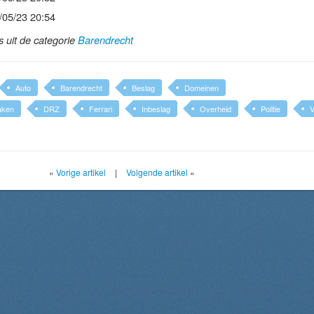
/05/23 20:54
ls uit de categorie
Barendrecht
Auto
Barendrecht
Beslag
Domeinen
aken
DRZ
Ferrari
Inbeslag
Overheid
Politie
V
«
Vorige artikel
|
Volgende artikel
»