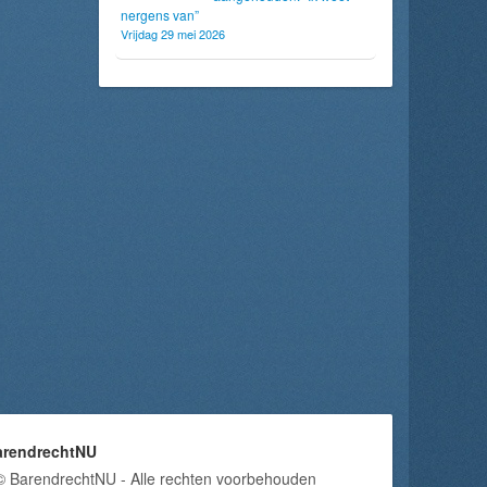
nergens van”
Vrijdag 29 mei 2026
arendrechtNU
© BarendrechtNU - Alle rechten voorbehouden