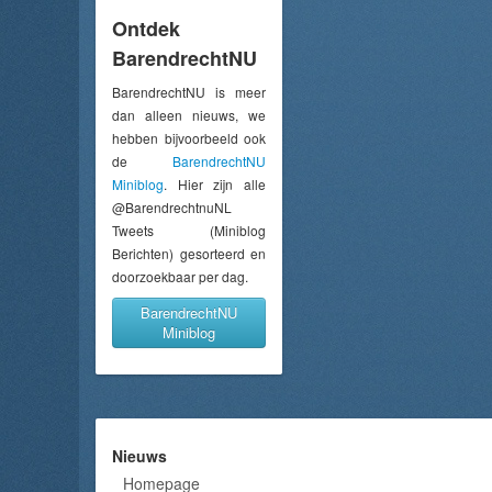
Ontdek
BarendrechtNU
BarendrechtNU is meer
dan alleen nieuws, we
hebben bijvoorbeeld ook
de
BarendrechtNU
Miniblog
. Hier zijn alle
@BarendrechtnuNL
Tweets (Miniblog
Berichten) gesorteerd en
doorzoekbaar per dag.
BarendrechtNU
Miniblog
Nieuws
Homepage