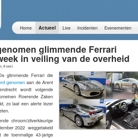
Actueel
Home
Live
Incidenten
Evenementen
 genomen glimmende Ferrari
eek in veiling van de overheid
n, 6 sec
)
glimmende Ferrari die
werd genomen
aan de Arent
rendrecht wordt volgende
Domeinen Roerende Zaken
, zo laat een alerte lezer
eten.
ende chroom/zilverkleurige
ptember 2022 weggetakeld
t de toenmalige 43-jarige