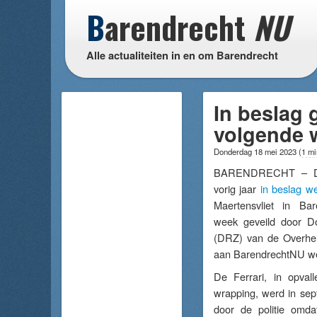
B
arendrecht
NU
Alle actualiteiten in en om Barendrecht
In beslag
volgende w
Donderdag 18 mei 2023
(
1 mi
BARENDRECHT – De 
vorig jaar
in beslag 
Maertensvliet in Ba
week geveild door 
(DRZ) van de Overheid
aan BarendrechtNU w
De Ferrari, in opvall
wrapping, werd in se
door de politie omda