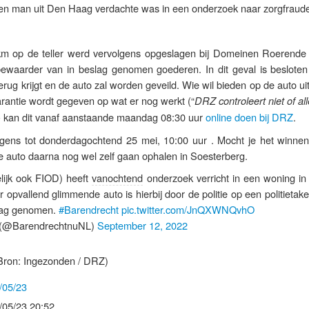
n man uit Den Haag verdachte was in een onderzoek naar zorgfraud
m op de teller werd vervolgens opgeslagen bij Domeinen Roerende
bewaarder van in beslag genomen goederen. In dit geval is besloten
erug krijgt en de auto zal worden geveild. Wie wil bieden op de auto ui
rantie wordt gegeven op wat er nog werkt (“
DRZ controleert niet of al
- kan dit vanaf aanstaande maandag 08:30 uur
online doen bij DRZ
.
olgens tot donderdagochtend 25 mei, 10:00 uur . Mocht je het winne
e auto daarna nog wel zelf gaan ophalen in Soesterberg.
elijk ook FIOD) heeft
vanochtend
onderzoek verricht in een woning in 
r opvallend glimmende auto is hierbij door de politie op een politieta
slag genomen.
#Barendrecht
pic.twitter.com/JnQXWNQvhO
(@BarendrechtnuNL)
September 12, 2022
Bron: Ingezonden / DRZ)
/05/23
/05/23 20:52