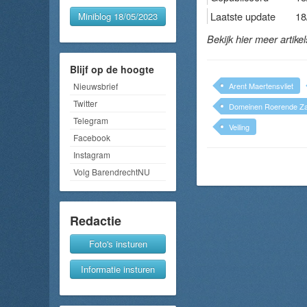
Laatste update
18
Miniblog 18/05/2023
Bekijk hier meer artike
Blijf op de hoogte
Nieuwsbrief
Arent Maertensvliet
Twitter
Domeinen Roerende Z
Telegram
Veiling
Facebook
Instagram
Volg BarendrechtNU
Redactie
Foto's insturen
Informatie insturen