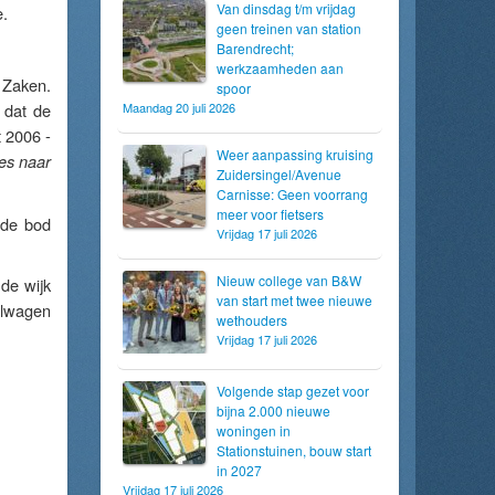
Van dinsdag t/m vrijdag
e.
geen treinen van station
Barendrecht;
werkzaamheden aan
 Zaken.
spoor
 dat de
Maandag 20 juli 2026
t 2006 -
Weer aanpassing kruising
les naar
Zuidersingel/Avenue
Carnisse: Geen voorrang
meer voor fietsers
nde bod
Vrijdag 17 juli 2026
Nieuw college van B&W
de wijk
van start met twee nieuwe
kelwagen
wethouders
Vrijdag 17 juli 2026
Volgende stap gezet voor
bijna 2.000 nieuwe
woningen in
Stationstuinen, bouw start
in 2027
Vrijdag 17 juli 2026