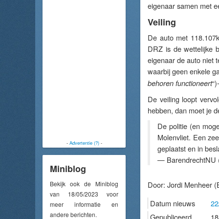
eigenaar samen met ee
Veiling
De auto met 118.107k
DRZ is de wettelijke 
eigenaar de auto niet t
waarbij geen enkele ga
“)
behoren functioneert
De veiling loopt verv
hebben, dan moet je d
De politie (en mog
Molenvliet. Een zee
-
Advertentie (?)
-
geplaatst en in be
— BarendrechtNU 
Miniblog
Bekijk ook de Miniblog
Door:
Jordi Menheer
(
van 18/05/2023 voor
Datum nieuws
22
meer informatie en
andere berichten.
Gepubliceerd
18