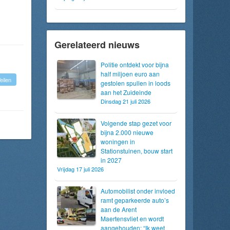
Gerelateerd nieuws
Politie ontdekt voor bijna
half miljoen euro aan
eilen
gestolen spullen in loods
aan het Zuideinde
Dinsdag 21 juli 2026
Volgende stap gezet voor
bijna 2.000 nieuwe
woningen in
Stationstuinen, bouw start
in 2027
Vrijdag 17 juli 2026
Automobilist onder invloed
ramt geparkeerde auto’s
aan de Arent
Maertensvliet en wordt
aangehouden: “Ik weet