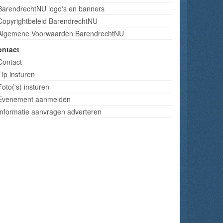
BarendrechtNU logo's en banners
Copyrightbeleid BarendrechtNU
Algemene Voorwaarden BarendrechtNU
ontact
Contact
Tip insturen
Foto('s) insturen
Evenement aanmelden
Informatie aanvragen adverteren