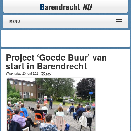
B
arendrecht
NU
MENU
Project ‘Goede Buur’ van
start in Barendrecht
Woensdag 23 juni 2021
(
50 sec
)