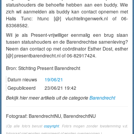
statushouders die behoefte hebben aan een buddy. Wie
zich wil aanmelden als buddy kan contact opnemen met
Halis
Tunc
: htunc [@] vluchtelingenwerk.nl of 06-
83368582.
Wil je als Present-vrijwilliger eenmalig een brug slaan
tussen statushouders en de
Barendrechtse
samenleving?
Neem dan contact op met coördinator Esther Dost,
esther
[@] presentbare
n
drecht.nl
of 06-82917424.
Bron:
Stichting Present Barendrecht
Datum nieuws
19/06/21
Gepubliceerd
23/06/21 19:42
Bekijk hier meer artikels uit de categorie
Barendrecht
Fotograaf: BarendrechtNU, BarendrechtNU
(Op alle foto's berust
copyright
. Foto's mogen zonder toestemming v.d.
fotograaf niet worden gekopieerd of worden overgenomen.)