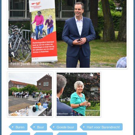
Buren
Buur
Goede buur
Hart voor Barendrecht