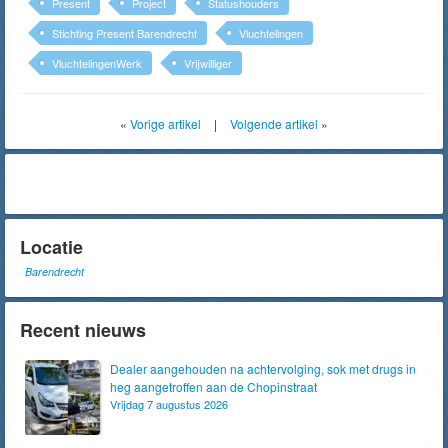
Present
Project
Statushouders
Stichting Present Barendrecht
Vluchtelingen
VluchtelingenWerk
Vrijwilliger
«
Vorige artikel
|
Volgende artikel
»
Locatie
Barendrecht
Recent nieuws
Dealer aangehouden na achtervolging, sok met drugs in
heg aangetroffen aan de Chopinstraat
Vrijdag 7 augustus 2026