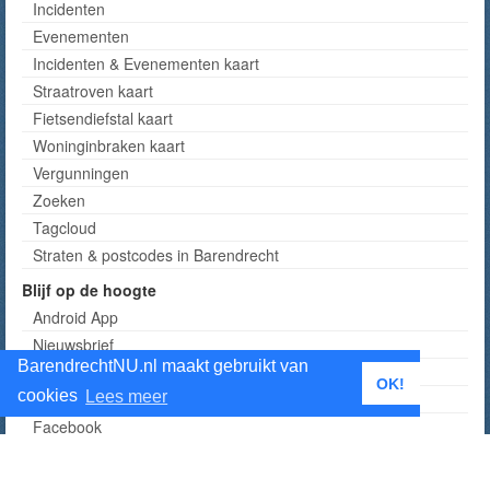
Incidenten
Evenementen
Incidenten & Evenementen kaart
Straatroven kaart
Fietsendiefstal kaart
Woninginbraken kaart
Vergunningen
Zoeken
Tagcloud
Straten & postcodes in Barendrecht
Blijf op de hoogte
Android App
Nieuwsbrief
BarendrechtNU.nl maakt gebruikt van
RSS
OK!
cookies
Lees meer
Twitter
Facebook
Instagram
Telegram kanaal