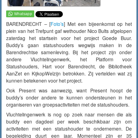
BARENDRECHT – [
Foto’s
]
Met een bijeenkomst op het
plein van het Trefpunt
gaf
w
ethouder Nico
Bults
afgelopen
zaterdag
het startsein voor het project Goede Buur.
Buddy’s gaan
statushouders wegwijs
maken in de
Barendrechtse
samenleving.
Bij het project zijn onder
andere
Vluchtelingenwerk
,
h
et Platform voor
Statushouders
,
Hart voor Barendrecht
, de Bibliotheek
AanZet
en
KijkopWelzijn
betrokken. Zij v
ertelden wat zij
kunnen betekenen voor het project.
Ook Present was aanwezig
, want Present hoopt de
buddy’s onder andere te kunnen ondersteunen in het
organiseren van groepsactiviteiten met de statushouders.
Vluchtelingenwerk is
nog
op zoek naar mensen die als
buddy
een dagdeel per week beschikbaar zijn
om
activiteiten met een statushouder
te ondernemen
. De
begeleiding duurt een jaar.
Momenteel zijn er 35